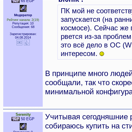
65 EGP
ПК мой не соответст
Модератор
запускается (на ранн
Рейтинг канала: 2(19)
Репутация: 10
космосе). Сейчас же 
Сообщения: 68
Зарегистрирован:
рвется из-за пробле
04.08.2014
это всё дело в ОС (W
интересом.
В принципе много людей
сообщали, так что скорее
минимальной конфигура
Serenity
Учитывая сегодняшние р
50 EGP
собираюсь купить на ст