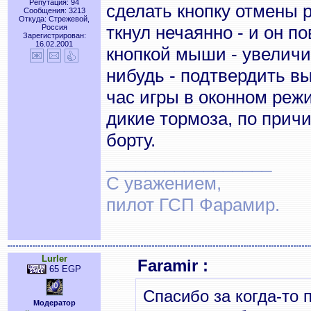
Репутация: 94
сделать кнопку отмены ра
Сообщения: 3213
Откуда: Стрежевой,
ткнул нечаянно - и он п
Россия
Зарегистрирован:
16.02.2001
кнопкой мыши - увеличит
нибудь - подтвердить вы
час игры в оконном реж
дикие тормоза, по причи
борту.
_________________
С уважением,
пилот ГСП Фарамир.
Lurler
Faramir :
65 EGP
Спасибо за когда-то 
Модератор