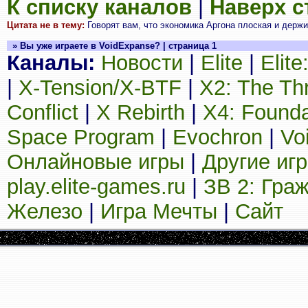
К списку каналов
|
Наверх 
Цитата не в тему:
Говорят вам, что экономика Аргона плоская и держитс
» Вы уже играете в VoidExpanse? | страница 1
Каналы:
Новости
|
Elite
|
Elit
|
X-Tension/X-BTF
|
X2: The Th
Conflict
|
X Rebirth
|
X4: Founda
Space Program
|
Evochron
|
Vo
Онлайновые игры
|
Другие иг
play.elite-games.ru
|
ЗВ 2: Гра
Железо
|
Игра Мечты
|
Сайт