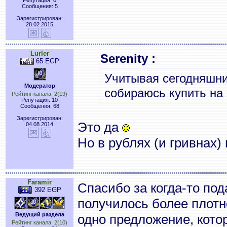
Репутация: 0
Сообщения: 5
Зарегистрирован:
28.02.2015
Lurler
Serenity :
65 EGP
Учитывая сегодняшние
Модератор
собираюсь купить на
Рейтинг канала: 2(19)
Репутация: 10
Сообщения: 68
Зарегистрирован:
Это да
04.08.2014
Но в рублях (и гривнах)
Faramir
Спасибо за когда-то по
392 EGP
получилось более плотно
Ведущий раздела
одно предложение, кото
Рейтинг канала: 2(10)