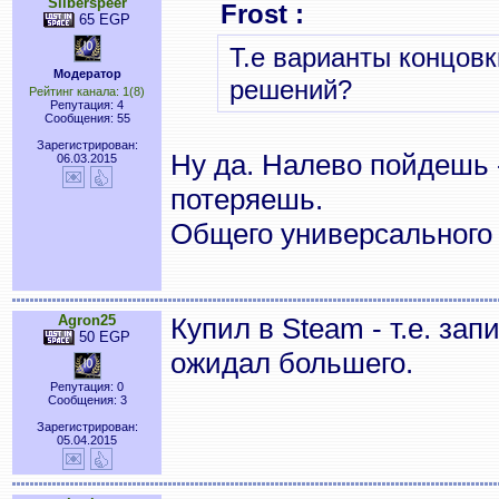
Silberspeer
Frost :
65 EGP
Т.е варианты концовк
Модератор
решений?
Рейтинг канала: 1(8)
Репутация: 4
Сообщения: 55
Зарегистрирован:
Ну да. Налево пойдешь 
06.03.2015
потеряешь.
Общего универсального 
Agron25
Купил в Steam - т.е. зап
50 EGP
ожидал большего.
Репутация: 0
Сообщения: 3
Зарегистрирован:
05.04.2015