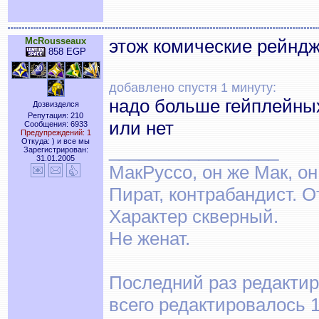
McRousseaux
этож комические рейнд
858 EGP
добавлено спустя 1 минуту:
надо больше гейплейных 
Дозвизделся
Репутация: 210
или нет
Сообщения: 6933
Предупреждений: 1
Откуда: ) и все мы
_________________
Зарегистрирован:
31.01.2005
МакРуссо, он же Мак, он
Пират, контрабандист. О
Характер скверный.
Не женат.
Последний раз редактир
всего редактировалось 1