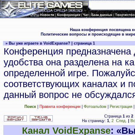
Новости
|
Конференция
|
Чат
|
База данных
|
Творчество
.
Наша конференция посвящена к
Политические вопросы и происходящие в мире
» Вы уже играете в VoidExpanse? | страница 1
Конференция предназначена 
удобства она разделена на к
определенной игре. Пожалуйс
соответствующих каналах и по
данный вопрос не обсуждался
Поиск
|
Правила конференции
|
Фотоальбом
|
Регистрация
Страница
1
из
2
На страницу:
1
,
2
След.
|
Вс
Канал VoidExpanse
: «В