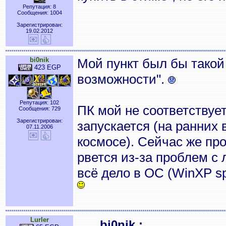
Репутация: 8
Сообщения: 1004
Зарегистрирован:
19.02.2012
bi0nik
Мой пункт был бы такой 
423 EGP
возможности".
Репутация: 102
ПК мой не соответствуе
Сообщения: 729
Зарегистрирован:
запускается (на ранних 
07.11.2006
космосе). Сейчас же про
рвется из-за проблем с
всё дело в ОС (WinXP sp
Lurler
bi0nik :