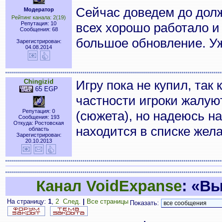
Сейчас доведем до долж
Модератор
Рейтинг канала: 2(19)
Репутация: 10
всех хорошо работало и 
Сообщения: 68
большое обновление. Уж
Зарегистрирован:
04.08.2014
Chingizid
Игру пока не купил, так 
65 EGP
частности игроки жалуют
Репутация: 0
(сюжета), но надеюсь на
Сообщения: 193
Откуда: Ростовская
находится в списке жел
область
Зарегистрирован:
20.10.2013
Канал VoidExpanse
: «В
На страницу:
1
,
2
След.
|
Все страницы
Показать: