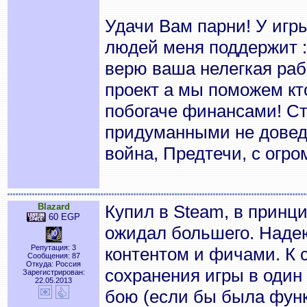
Удачи Вам парни! У игр
людей меня поддержит :
верю ваша нелегкая рабо
проект а мы поможем кто
побогаче финансами! Ст
придуманными не доведе
война, Предтечи, с огро
Blazard
Купил в Steam, в принци
60 EGP
ожидал большего. Надею
Репутация: 3
контентом и фичами. К 
Сообщения: 87
Откуда: Россия
сохранения игры в один 
Зарегистрирован:
22.05.2013
бою (если бы была фун