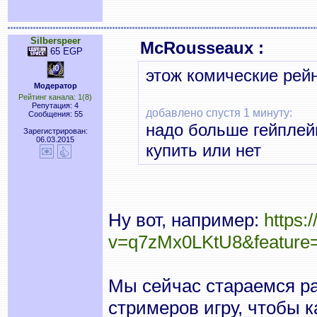
Silberspeer
McRousseaux :
65 EGP
этож комические ре
Модератор
Рейтинг канала: 1(8)
Репутация: 4
добавлено спустя 1 минуту:
Сообщения: 55
надо больше гейплейн
Зарегистрирован:
06.03.2015
купить или нет
Ну вот, например:
https:
v=q7zMx0LKtU8&feature=
Мы сейчас стараемся ра
стримеров игру, чтобы к