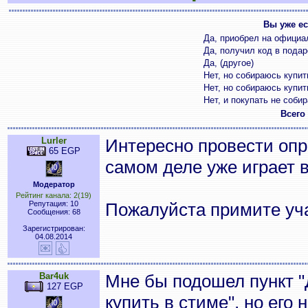
Вы уже ес
Да, приобрел на официа
Да, получил код в подар
Да, (другое)
Нет, но собираюсь купит
Нет, но собираюсь купит
Нет, и покупать не соби
Всего
Lurler
Интересно провести опр
65 EGP
самом деле уже играет в
Модератор
Рейтинг канала: 2(19)
Репутация: 10
Пожалуйста примите уча
Сообщения: 68
Зарегистрирован:
04.08.2014
Bar4uk
Мне бы подошел пункт "
127 EGP
купить в стиме", но его н