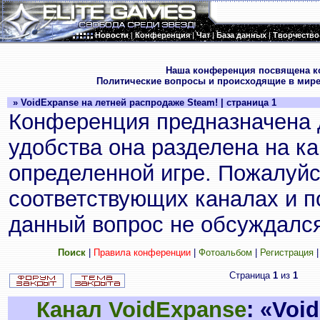
Новости
|
Конференция
|
Чат
|
База данных
|
Творчество
.
Наша конференция посвящена к
Политические вопросы и происходящие в мире
» VoidExpanse на летней распродаже Steam! | страница 1
Конференция предназначена 
удобства она разделена на к
определенной игре. Пожалуйс
соответствующих каналах и по
данный вопрос не обсуждался
Поиск
|
Правила конференции
|
Фотоальбом
|
Регистрация
Страница
1
из
1
Канал VoidExpanse
: «Voi