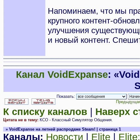
Напоминаем, что мы пра
крупного контент-обновл
улучшения существующи
и новый контент. Спешит
Канал VoidExpanse
: «Voi
S
Показать:
Предыдущая
К списку каналов
|
Наверх 
Цитата не в тему:
КСО - Классный Симулятор Общения.
» VoidExpanse на летней распродаже Steam! | страница 1
Каналы:
Новости
|
Elite
|
Elit