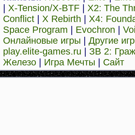
|
X-Tension/X-BTF
|
X2: The Th
Conflict
|
X Rebirth
|
X4: Founda
Space Program
|
Evochron
|
Vo
Онлайновые игры
|
Другие иг
play.elite-games.ru
|
ЗВ 2: Гра
Железо
|
Игра Мечты
|
Сайт