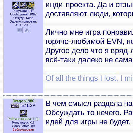
инди-проекта. Да и отз
Репутация: 47
доставляют люди, которы
Сообщения: 1062
Откуда: Киев
Зарегистрирован:
31.12.2002
Лично мне игра понрави
горячо-любимой EVN, но
Другое дело что я вряд-
всё-таки далеко не сама
_________________
Of all the things I lost, I
Dragon1986
В чем смысл раздела на
-52 EGP
Обсуждать то нечего. Р
Рейтинг канала: 1(9)
идей для игры не будет.
Репутация: -11
Сообщения: 89
Заблокирован