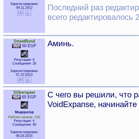
Зарегистрирован:
Последний раз редактиро
04.11.2012
всего редактировалось 2
StreetBond
Аминь.
50 EGP
Репутация: 0
Сообщения: 26
Зарегистрирован:
07.10.2013
Silberspeer
С чего вы решили, что р
65 EGP
VoidExpanse, начинайте
Модератор
Рейтинг канала: 1(8)
Репутация: 4
Сообщения: 55
Зарегистрирован:
06.03.2015