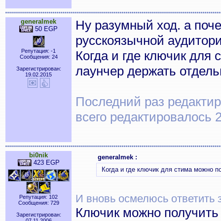
generalmek
Ну разумный ход. а поч
50 EGP
русскоязычной аудитори
Репутация: -1
Когда и где ключик для 
Сообщения: 24
лаунчер держать отдель
Зарегистрирован:
19.02.2015
Последний раз редактиро
всего редактировалось 2
bi0nik
generalmek :
423 EGP
Когда и где ключик для стима можно по
И вновь осмелюсь ответить з
Репутация: 102
Сообщения: 729
Ключик можно получить 
Зарегистрирован:
07.11.2006