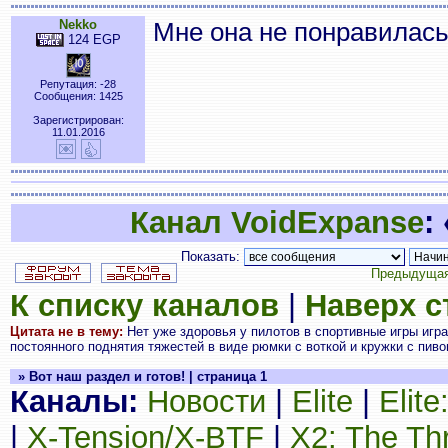
Nekko
Мне она не понравилась
124 EGP
Репутация: -28
Сообщения: 1425
Зарегистрирован:
11.01.2016
Канал VoidExpanse
:
Показать:
Предыдущая
К списку каналов
|
Наверх 
Цитата не в тему:
Нет уже здоровья у пилотов в спортивные игры играт
постоянного поднятия тяжестей в виде рюмки с воткой и кружки с пиво
» Вот наш раздел и готов! | страница 1
Каналы:
Новости
|
Elite
|
Elit
|
X-Tension/X-BTF
|
X2: The Th