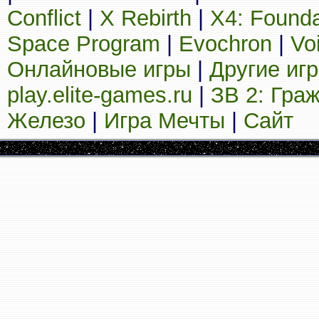
Conflict
|
X Rebirth
|
X4: Founda
Space Program
|
Evochron
|
Vo
Онлайновые игры
|
Другие иг
play.elite-games.ru
|
ЗВ 2: Гра
Железо
|
Игра Мечты
|
Сайт