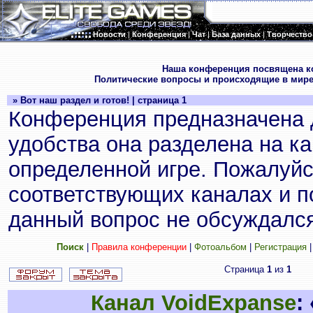
Новости
|
Конференция
|
Чат
|
База данных
|
Творчество
.
Наша конференция посвящена к
Политические вопросы и происходящие в мире
» Вот наш раздел и готов! | страница 1
Конференция предназначена 
удобства она разделена на к
определенной игре. Пожалуйс
соответствующих каналах и по
данный вопрос не обсуждался
Поиск
|
Правила конференции
|
Фотоальбом
|
Регистрация
Страница
1
из
1
Канал VoidExpanse
: