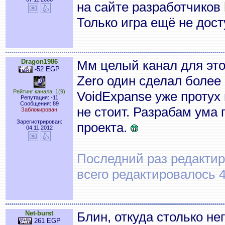
на сайте разработчиков
Только игра ещё не дост
Dragon1986
Мм целый канал для это
-52 EGP
Zero один сделал более 
Рейтинг канала: 1(9)
VoidExpanse уже протух
Репутация: -11
Сообщения: 89
не стоит. Разрабам ума 
Заблокирован
Зарегистрирован:
проекта.
04.11.2012
Последний раз редактиро
всего редактировалось 4
Net-burst
Блин, откуда столько не
261 EGP