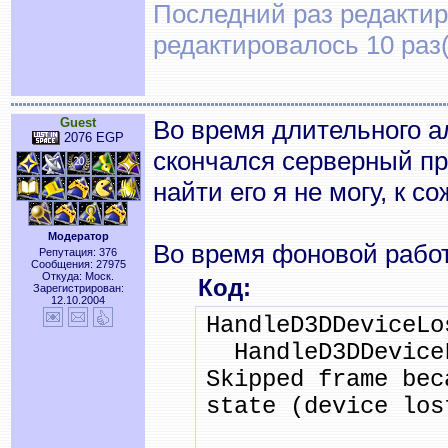
Последний раз редактиро
редактировалось 10 раз(
Guest
Во время длительного а
2076 EGP
скончался серверный пр
найти его я не могу, к с
Модератор
Во время фоновой работ
Репутация: 376
Сообщения: 27975
Откуда: Моск.
Код:
Зарегистрирован:
12.10.2004
HandleD3DDeviceLo
HandleD3DDeviceL
Skipped frame bec
state (device los