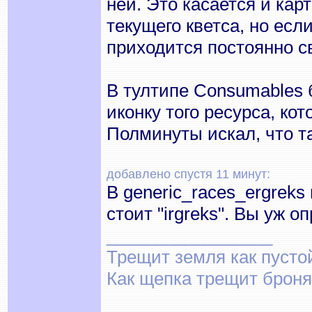
ней. Это касается и кар
текущего кветса, но если
приходится постоянно св
В тултипе Consumables 
иконку того ресурса, ко
Полминуты искал, что та
добавлено спустя 11 минут:
В generic_races_ergreks
стоит "irgreks". Вы уж 
_________________
Трещит земля как пусто
Как щепка трещит броня