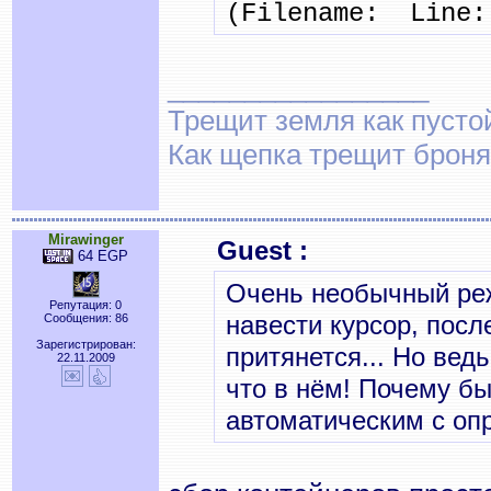
(Filename: Line:
_________________
Трещит земля как пусто
Как щепка трещит броня
Mirawinger
Guest :
64 EGP
Очень необычный реж
Репутация: 0
навести курсор, после
Сообщения: 86
Зарегистрирован:
притянется... Но ведь
22.11.2009
что в нём! Почему бы
автоматическим с оп