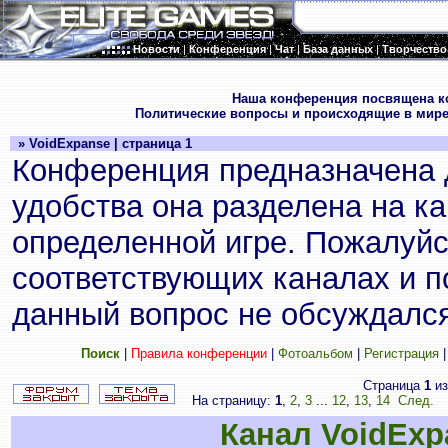
Новости
|
Конференция
|
Чат
|
База данных
|
Творчество
.
Наша конференция посвящена к
Политические вопросы и происходящие в мире
» VoidExpanse | страница 1
Конференция предназначена 
удобства она разделена на к
определенной игре. Пожалуйс
соответствующих каналах и по
данный вопрос не обсуждался
Поиск
|
Правила конференции
|
Фотоальбом
|
Регистрация
Страница
1
и
На страницу:
1
,
2
,
3
...
12
,
13
,
14
След.
П
Канал VoidExp