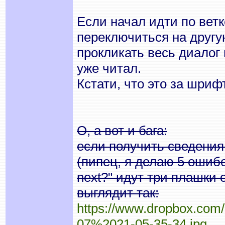
Если начал идти по ветк
переключиться на другу
прокликать весь диалог 
уже читал.
Кстати, что это за шриф
О, а вот и бага:
если получить сведения
(пипец, я делаю 5 ошибо
next?" идут три плашки 
выглядит так:
https://www.dropbox.com
07%2021-05-35-34.jpg