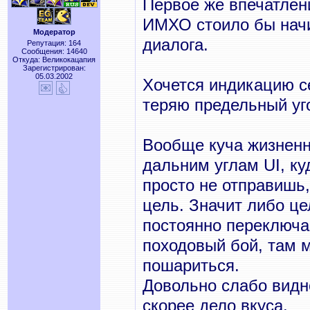
Первое же впечатлени
ИМХО стоило бы начи
Модератор
диалога.
Репутация: 164
Сообщения: 14640
Откуда: Великокацапия
Зарегистрирован:
05.03.2002
Хочется индикацию с
теряю предельный уг
Вообще куча жизнен
дальним углам UI, ку
просто не отправишь,
цель. Значит либо ц
постоянно переключа
походовый бой, там 
пошариться.
Довольно слабо видно
скорее дело вкуса.