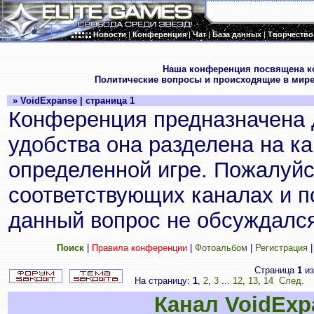
Новости
|
Конференция
|
Чат
|
База данных
|
Творчество
.
Наша конференция посвящена к
Политические вопросы и происходящие в мире
» VoidExpanse | страница 1
Конференция предназначена 
удобства она разделена на к
определенной игре. Пожалуйс
соответствующих каналах и по
данный вопрос не обсуждался
Поиск
|
Правила конференции
|
Фотоальбом
|
Регистрация
Страница
1
и
На страницу:
1
,
2
,
3
...
12
,
13
,
14
След.
П
Канал VoidExp