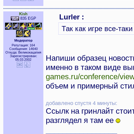
Kish
Lurler :
835 EGP
Так как игре все-таки
Модератор
Репутация: 164
Сообщения: 14640
Откуда: Великокацапия
Напиши образец новости 
Зарегистрирован:
05.03.2002
именно в таком виде вы
games.ru/conference/vie
объем и примерный сти
добавлено спустя 4 минуты:
Ссылк на гринлайт стоит
разглядел я там ее
_________________