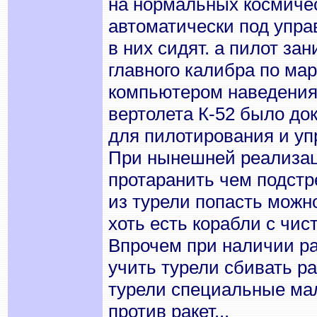
на нормальных космичес
автоматически под упра
в них сидят. а пилот за
главного калибра по ма
компьютером наведения.
вертолета К-52 было док
для пилотирования и уп
При нынешней реализац
протаранить чем подстре
из турели попасть можн
хоть есть корабли с чи
Впрочем при наличии ра
учить турели сбивать ра
турели специальные м
против ракет...