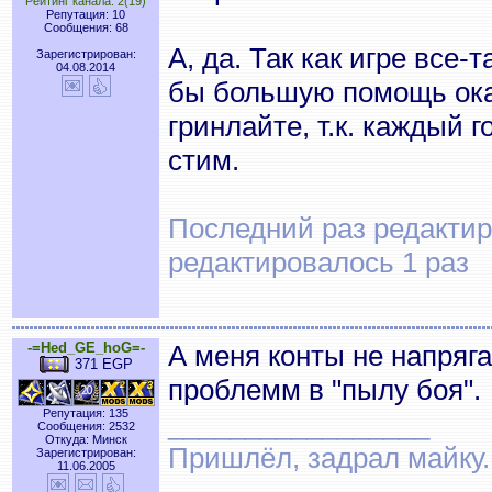
Рейтинг канала: 2(19)
Репутация: 10
Сообщения: 68
А, да. Так как игре все
Зарегистрирован:
04.08.2014
бы большую помощь ока
гринлайте, т.к. каждый 
стим.
Последний раз редактиро
редактировалось 1 раз
-=Hed_GE_hoG=-
А меня конты не напряга
371 EGP
проблемм в "пылу боя".
Репутация: 135
_________________
Сообщения: 2532
Откуда: Минск
Пришлёл, задрал майку. 
Зарегистрирован:
11.06.2005