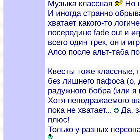
Музыка классная
Но н
И иногда странно обрыва
хватает какого-то логич
посередине fade out и
иг
всего один трек, он и иг
Алсо после альт-таба по
Квесты тоже классные, 
без лишнего пафоса (о, 
радужного бобра (или я 
Хотя неподражаемого
ш
пока не хватает...
Да, з
плюс!
Только у разных персона