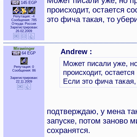
Может писали уже, но п
145 EGP
происходит, остается с
Репутация: -4
это фича такая, то убери
Сообщения: 785
Откуда: Россия
Зарегистрирован:
26.02.2009
Mirawinger
Andrew :
64 EGP
Может писали уже, но
Репутация: 0
происходит, остается
Сообщения: 86
Зарегистрирован:
Если это фича такая, 
22.11.2009
подтверждаю, у мена та
запуске, потом заново 
сохранятся.