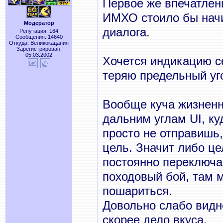
Первое же впечатлени
ИМХО стоило бы начи
Модератор
диалога.
Репутация: 164
Сообщения: 14640
Откуда: Великокацапия
Зарегистрирован:
05.03.2002
Хочется индикацию с
теряю предельный уг
Вообще куча жизнен
дальним углам UI, ку
просто не отправишь,
цель. Значит либо ц
постоянно переключа
походовый бой, там 
пошариться.
Довольно слабо видно
скорее дело вкуса.