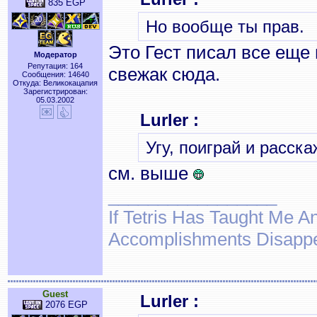
835 EGP
Но вообще ты прав.
Это Гест писал все еще
Модератор
Репутация: 164
свежак сюда.
Сообщения: 14640
Откуда: Великокацапия
Зарегистрирован:
05.03.2002
Lurler :
Угу, поиграй и расск
см. выше
_________________
If Tetris Has Taught Me An
Accomplishments Disapp
Guest
Lurler :
2076 EGP