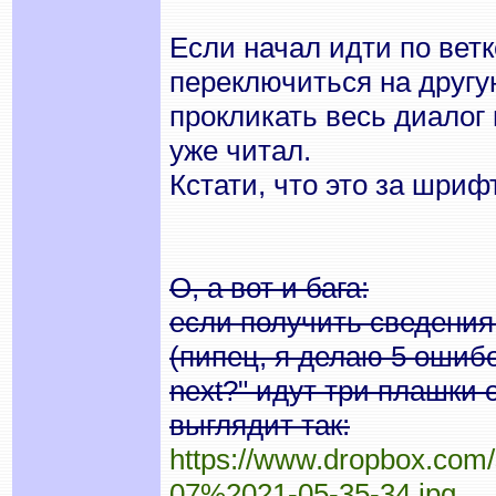
Если начал идти по ветк
переключиться на другу
прокликать весь диалог 
уже читал.
Кстати, что это за шриф
О, а вот и бага:
если получить сведения
(пипец, я делаю 5 ошибо
next?" идут три плашки 
выглядит так:
https://www.dropbox.com
07%2021-05-35-34.jpg