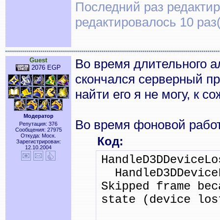
Последний раз редактиро
редактировалось 10 раз(
Guest
Во время длительного а
2076 EGP
скончался серверный пр
найти его я не могу, к с
Модератор
Во время фоновой работ
Репутация: 376
Сообщения: 27975
Откуда: Моск.
Код:
Зарегистрирован:
12.10.2004
HandleD3DDeviceLo
HandleD3DDeviceL
Skipped frame bec
state (device los