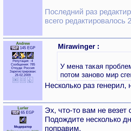
Последний раз редактиро
всего редактировалось 2
Andrew
Mirawinger :
145 EGP
Репутация: -4
У мена такая пробле
Сообщения: 785
Откуда: Россия
Зарегистрирован:
потом заново мир сг
26.02.2009
Несколько раз генерил, 
Lurler
Эх, что-то вам не везет 
65 EGP
Подождите несколько дн
поправим.
Модератор