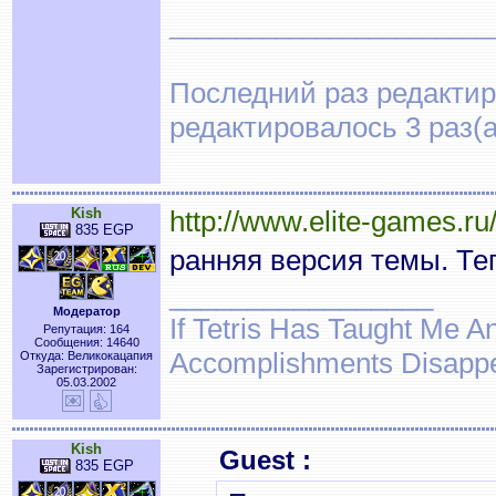
________________________
Последний раз редактиров
редактировалось 3 раз(а
Kish
http://www.elite-games.r
835 EGP
ранняя версия темы. Те
_________________
Модератор
If Tetris Has Taught Me An
Репутация: 164
Сообщения: 14640
Accomplishments Disapp
Откуда: Великокацапия
Зарегистрирован:
05.03.2002
Kish
Guest :
835 EGP