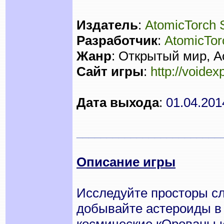
Издатель
:
AtomicTorch 
Разработчик
:
AtomicTor
Жанр
: Открытый мир, A
Сайт игры
:
http://voide
Дата выхода
:
01.04.20
________________________
Описание игры
Исследуйте просторы сл
добывайте астероиды в 