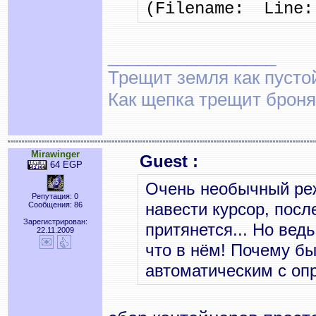
(Filename: Line:
_________________
Трещит земля как пусто
Как щепка трещит броня
Mirawinger
Guest :
64 EGP
Очень необычный реж
Репутация: 0
навести курсор, после
Сообщения: 86
Зарегистрирован:
притянется... Но ведь
22.11.2009
что в нём! Почему бы
автоматическим с оп