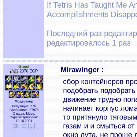
If Tetris Has Taught Me An
Accomplishments Disapp
Последний раз редактиро
редактировалось 1 раз
Guest
Mirawinger :
2076 EGP
сбор контейнеров про
подобрать подобрать 
движение трудно попа
Модератор
начинает корпус лома
Репутация: 376
Сообщения: 27975
Откуда: Моск.
то притянуло тяговым
Зарегистрирован:
12.10.2004
газам и и смыться от 
окно лута, не проще 