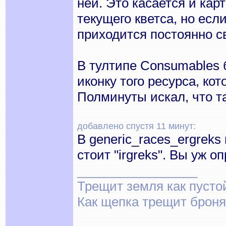
ней. Это касается и кар
текущего кветса, но если
приходится постоянно св
В тултипе Consumables 
иконку того ресурса, ко
Полминуты искал, что та
добавлено спустя 11 минут:
В generic_races_ergreks
стоит "irgreks". Вы уж 
_________________
Трещит земля как пусто
Как щепка трещит броня