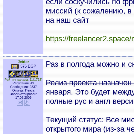
если соскучились по фр
миссий (к сожалению, в 
на наш сайт
https://freelancer2.space/r
Jeider
Раз в полгода можно и 
575 EGP
Рейтинг канала: 11(1713)
Релиз проекта назначен
Репутация: 49
Сообщения: 2837
января. Это будет межд
Откуда: Пенза
Зарегистрирован:
17.08.2009
полные рус и англ верси
Текущий статус: Все ми
открытого мира (из-за ч