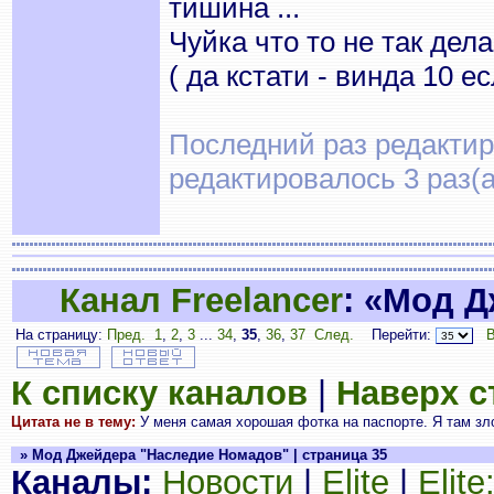
тишина ...
Чуйка что то не так дела
( да кстати - винда 10 е
Последний раз редактир
редактировалось 3 раз(а
Канал Freelancer
: «Мод 
На страницу:
Пред.
1
,
2
,
3
...
34
,
35
,
36
,
37
След.
Перейти:
В
К списку каналов
|
Наверх 
Цитата не в тему:
У меня самая хорошая фотка на паспорте. Я там зло
» Мод Джейдера "Наследие Номадов" | страница 35
Каналы:
Новости
|
Elite
|
Elit