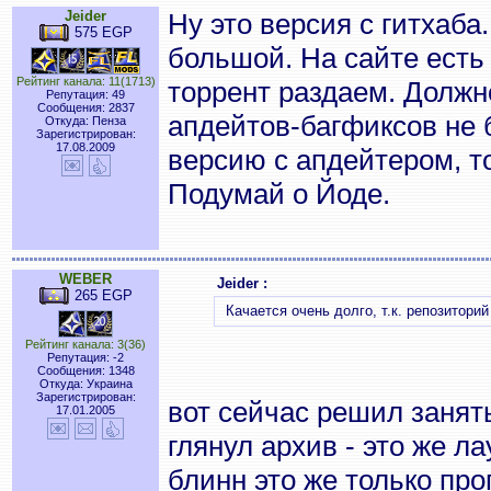
Jeider
Ну это версия с гитхаба.
575 EGP
большой. На сайте есть
Рейтинг канала: 11(1713)
торрент раздаем. Должн
Репутация: 49
Сообщения: 2837
апдейтов-багфиксов не 
Откуда: Пенза
Зарегистрирован:
17.08.2009
версию с апдейтером, т
Подумай о Йоде.
WEBER
Jeider :
265 EGP
Качается очень долго, т.к. репозитори
Рейтинг канала: 3(36)
Репутация: -2
Сообщения: 1348
Откуда: Украина
Зарегистрирован:
вот сейчас решил занят
17.01.2005
глянул архив - это же л
блинн это же только про