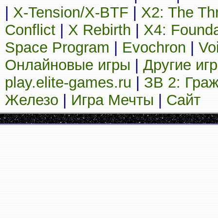
|
X-Tension/X-BTF
|
X2: The Th
Conflict
|
X Rebirth
|
X4: Founda
Space Program
|
Evochron
|
Vo
Онлайновые игры
|
Другие иг
play.elite-games.ru
|
ЗВ 2: Гра
Железо
|
Игра Мечты
|
Сайт