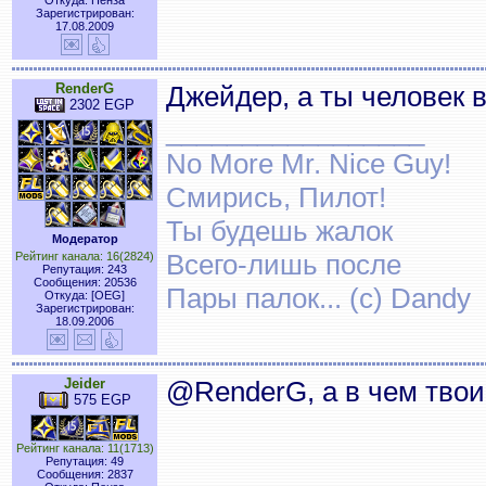
Откуда: Пенза
Зарегистрирован:
17.08.2009
RenderG
Джейдер, а ты человек
2302 EGP
_________________
No More Mr. Nice Guy!
Смирись, Пилот!
Ты будешь жалок
Модератор
Всего-лишь после
Рейтинг канала: 16(2824)
Репутация: 243
Сообщения: 20536
Пары палок... (с) Dandy
Откуда: [OEG]
Зарегистрирован:
18.09.2006
Jeider
@RenderG, а в чем тво
575 EGP
Рейтинг канала: 11(1713)
Репутация: 49
Сообщения: 2837