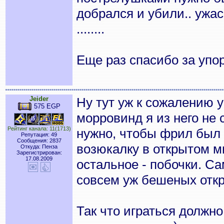
добрался и убили.. ужас.
........
Еще раз спасибо за упо
Jeider
Ну тут уж к сожалению 
575 EGP
морровинд я из него не 
Рейтинг канала: 11(1713)
нужно, чтобы фрил был 
Репутация: 49
Сообщения: 2837
возюкалку в открытом м
Откуда: Пенза
Зарегистрирован:
17.08.2009
остальное - побочки. Са
совсем уж бешеных отк
Так что играться должн