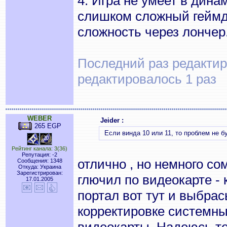
4. Игра не умеет в дин
слишком сложный геймди
сложность через лончер
Последний раз редактиро
редактировалось 1 раз
WEBER
Jeider :
265 EGP
Если винда 10 или 11, то проблем не б
Рейтинг канала: 3(36)
Репутация: -2
отлично , но немного с
Сообщения: 1348
Откуда: Украина
Зарегистрирован:
глючил по видеокарте -
17.01.2005
портал вот тут и выбра
корректировке системн