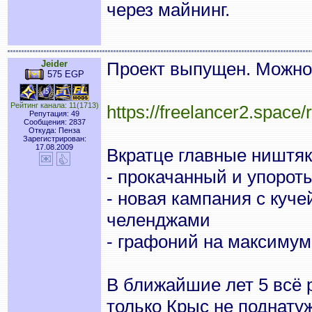
через майнинг.
Jeider
Проект выпущен. Можно
575 EGP
Рейтинг канала: 11(1713)
https://freelancer2.space
Репутация: 49
Сообщения: 2837
Откуда: Пенза
Зарегистрирован:
17.08.2009
Вкратце главные ништяк
- прокачанный и упорот
- новая кампания с куч
челенджами
- графоний на максимум
В ближайшие лет 5 всё р
только Крыс не поднату