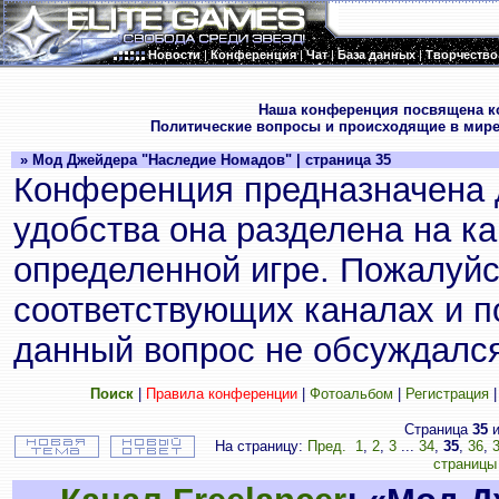
Новости
|
Конференция
|
Чат
|
База данных
|
Творчество
.
Наша конференция посвящена к
Политические вопросы и происходящие в мире
» Мод Джейдера "Наследие Номадов" | страница 35
Конференция предназначена 
удобства она разделена на к
определенной игре. Пожалуйс
соответствующих каналах и по
данный вопрос не обсуждался
Поиск
|
Правила конференции
|
Фотоальбом
|
Регистрация
Страница
35
и
На страницу:
Пред.
1
,
2
,
3
...
34
,
35
,
36
,
страницы