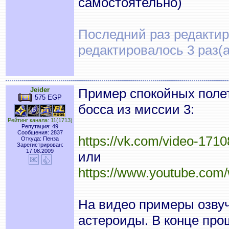
самостоятельно)
Последний раз редактиро
редактировалось 3 раз(а
Jeider
Пример спокойных полет
575 EGP
босса из миссии 3:
Рейтинг канала: 11(1713)
Репутация: 49
Сообщения: 2837
https://vk.com/video-17
Откуда: Пенза
Зарегистрирован:
17.08.2009
или
https://www.youtube.com
На видео примеры озвуч
астероиды. В конце про