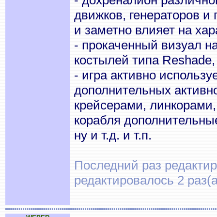
- дохреналион различной
движков, генераторов и п
и заметно влияет на хар
- прокаченный визуал н
костылей типа Reshade,
- игра активно использ
дополнительных активно
крейсерами, линкорами,
корабля дополнительны
ну и т.д. и т.п.
Последний раз редактиро
редактировалось 2 раз(а