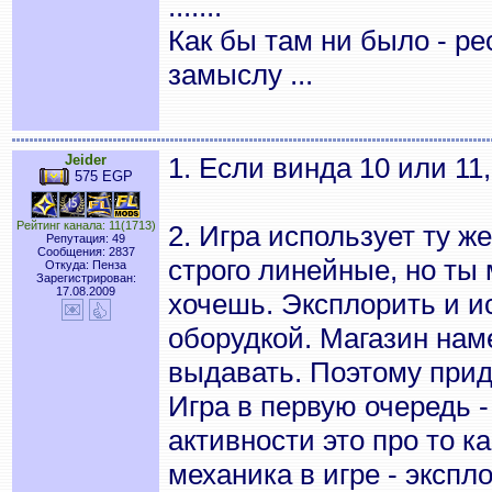
.......
Как бы там ни было - ре
замыслу ...
Jeider
1. Если винда 10 или 11
575 EGP
Рейтинг канала: 11(1713)
2. Игра использует ту же
Репутация: 49
Сообщения: 2837
строго линейные, но ты
Откуда: Пенза
Зарегистрирован:
17.08.2009
хочешь. Эксплорить и и
оборудкой. Магазин нам
выдавать. Поэтому прид
Игра в первую очередь 
активности это про то к
механика в игре - экспл