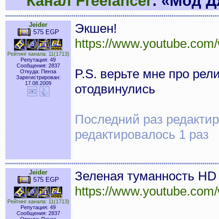
Канал Freelancer
: «Мод 
Jeider
Экшен!
575 EGP
https://www.youtube.co
Рейтинг канала: 11(1713)
Репутация: 49
Сообщения: 2837
P.S. верьте мне про рел
Откуда: Пенза
Зарегистрирован:
17.08.2009
отодвинулись
Последний раз редактиро
редактировалось 1 раз
Jeider
Зеленая туманность HD
575 EGP
https://www.youtube.com
Рейтинг канала: 11(1713)
Репутация: 49
Сообщения: 2837