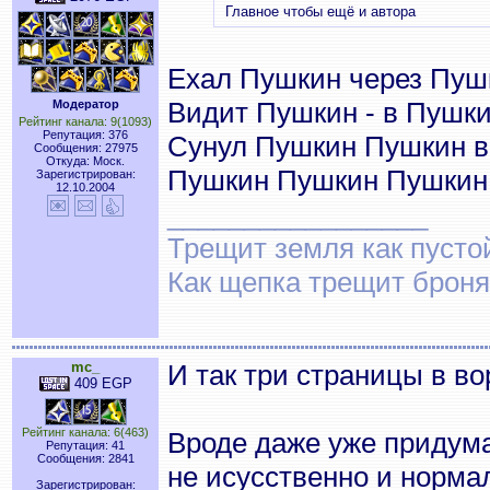
Главное чтобы ещё и автора
Ехал Пушкин через Пуш
Видит Пушкин - в Пушк
Модератор
Рейтинг канала: 9(1093)
Репутация: 376
Сунул Пушкин Пушкин 
Сообщения: 27975
Откуда: Моск.
Пушкин Пушкин Пушкин
Зарегистрирован:
12.10.2004
_________________
Трещит земля как пусто
Как щепка трещит броня
mc_
И так три страницы в во
409 EGP
Рейтинг канала: 6(463)
Вроде даже уже придума
Репутация: 41
Сообщения: 2841
не исусственно и нормал
Зарегистрирован: