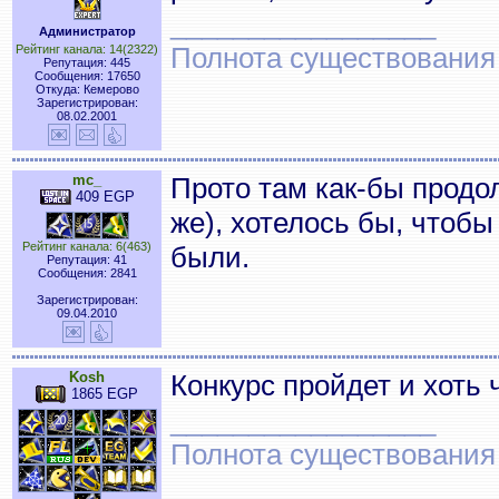
_________________
Администратор
Полнота существования
Рейтинг канала: 14(2322)
Репутация: 445
Сообщения: 17650
Откуда: Кемерово
Зарегистрирован:
08.02.2001
mc_
Прото там как-бы продол
409 EGP
же), хотелось бы, чтоб
Рейтинг канала: 6(463)
были.
Репутация: 41
Сообщения: 2841
Зарегистрирован:
09.04.2010
Kosh
Конкурс пройдет и хоть 
1865 EGP
_________________
Полнота существования