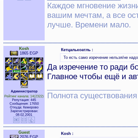
Каждое мгновение жизни 
вашим мечтам, а все о
лучше. Времени мало.
Kosh
Кетцалькоатль :
1865 EGP
То есть само изречение нельзя/не над
Да изречение то ради б
Главное чтобы ещё и ав
_________________
Администратор
Полнота существования
Рейтинг канала: 14(2322)
Репутация: 445
Сообщения: 17650
Откуда: Кемерово
Зарегистрирован:
08.02.2001
Guest
Kosh :
2076 EGP