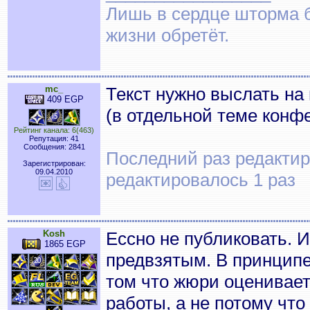
Лишь в сердце шторма б
жизни обретёт.
mc_
Текст нужно выслать на
409 EGP
(в отдельной теме конф
Рейтинг канала: 6(463)
Репутация: 41
Сообщения: 2841
Последний раз редактиро
Зарегистрирован:
09.04.2010
редактировалось 1 раз
Kosh
Ессно не публиковать. 
1865 EGP
предвзятым. В принципе
том что жюри оценивает
работы, а не потому чт