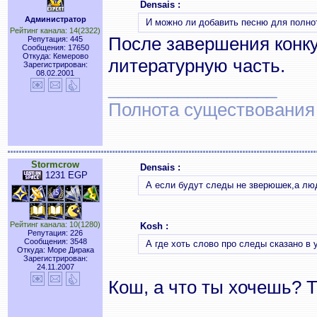
Densais :
Администратор
И можно ли добавить песню для полн
Рейтинг канала: 14(2322)
После завершения конкур
Репутация: 445
Сообщения: 17650
Откуда: Кемерово
литературную часть.
Зарегистрирован:
08.02.2001
_________________
Полнота существования
Stormcrow
Densais :
1231 EGP
А если будут следы не зверюшек,а лю
Рейтинг канала: 10(1280)
Kosh :
Репутация: 226
Сообщения: 3548
А где хоть слово про следы сказано в 
Откуда: Море Дирака
Зарегистрирован:
24.11.2007
Кош, а что ты хочешь? Т
_________________