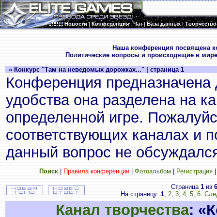
Новости
|
Конференция
|
Чат
|
База данных
|
Творчество
.
Наша конференция посвящена к
Политические вопросы и происходящие в мире
» Конкурс "Там на неведомых дорожках..." | страница 1
Конференция предназначена 
удобства она разделена на к
определенной игре. Пожалуйс
соответствующих каналах и по
данный вопрос не обсуждался
Поиск
|
Правила конференции
|
Фотоальбом
|
Регистрация
Страница
1
из
На страницу:
1
,
2
,
3
,
4
,
5
,
6
Сле
Канал творчества
: «