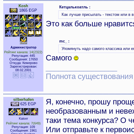
Kosh
Кетцалькоатль :
1865 EGP
Как лучше присылать - текстом или в 
Это как больше нравит
mc_ :
Администратор
Упомянуть надо самого классика или е
Рейтинг канала: 14(2322)
Самого
Репутация: 445
Сообщения: 17650
Откуда: Кемерово
_________________
Зарегистрирован:
08.02.2001
Полнота существования
silberhafen
Я, конечно, прошу прощ
625 EGP
необразованным и невеж
таки тема конкурса? О 
Kaiser
Рейтинг канала: 7(649)
Репутация: 109
Или отправьте к первоист
Сообщения: 1961