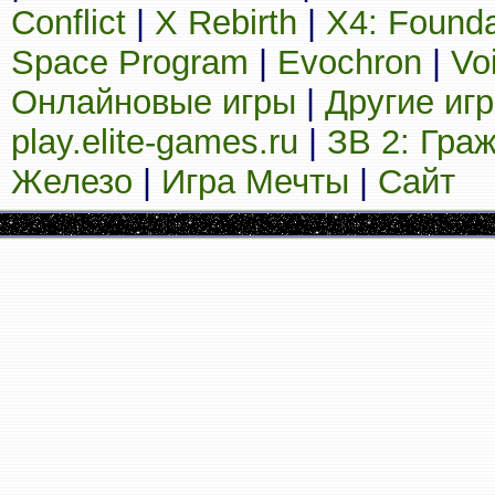
Conflict
|
X Rebirth
|
X4: Founda
Space Program
|
Evochron
|
Vo
Онлайновые игры
|
Другие иг
play.elite-games.ru
|
ЗВ 2: Гра
Железо
|
Игра Мечты
|
Сайт