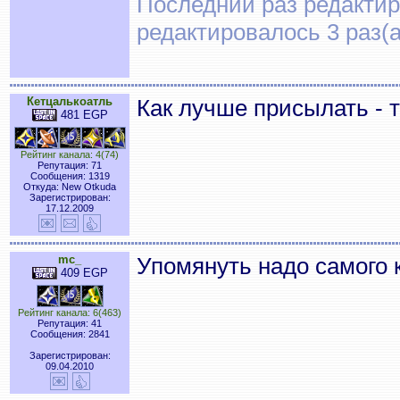
Последний раз редактиро
редактировалось 3 раз(а
Кетцалькоатль
Как лучше присылать - 
481 EGP
Рейтинг канала: 4(74)
Репутация: 71
Сообщения: 1319
Откуда: New Otkuda
Зарегистрирован:
17.12.2009
mc_
Упомянуть надо самого 
409 EGP
Рейтинг канала: 6(463)
Репутация: 41
Сообщения: 2841
Зарегистрирован:
09.04.2010