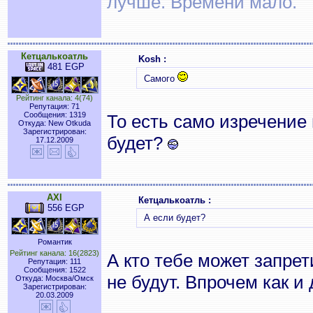
лучше. Времени мало.
Кетцалькоатль
Kosh :
481 EGP
Самого
Рейтинг канала: 4(74)
Репутация: 71
Сообщения: 1319
То есть само изречение 
Откуда: New Otkuda
Зарегистрирован:
будет?
17.12.2009
AXI
Кетцалькоатль :
556 EGP
А если будет?
Романтик
Рейтинг канала: 16(2823)
А кто тебе может запре
Репутация: 111
Сообщения: 1522
не будут. Впрочем как и
Откуда: Москва/Омск
Зарегистрирован:
20.03.2009
_________________