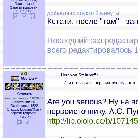
Откуда: Aachen,
Deutschland
Зарегистрирован:
16.07.2008
добавлено спустя 2 минуты:
Кстати, после "там" - за
Последний раз редактиров
всего редактировалось 1
AXI
Herr von Steinhoff :
556 EGP
Или отправьте к первоисточнику... кто 
Романтик
Рейтинг канала: 16(2823)
Are you serious? Ну на 
Репутация: 111
Сообщения: 1522
первоисточнику. А.С. П
Откуда: Москва/Омск
Зарегистрирован:
20.03.2009
http://lib.ololo.cc/b/10714