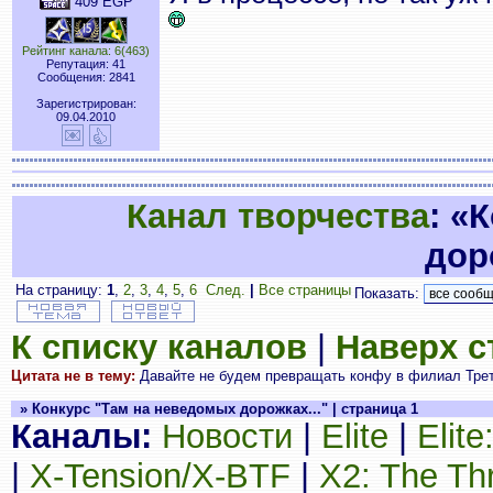
409 EGP
Рейтинг канала: 6(463)
Репутация: 41
Сообщения: 2841
Зарегистрирован:
09.04.2010
Канал творчества
: «
дор
На страницу:
1
,
2
,
3
,
4
,
5
,
6
След.
|
Все страницы
Показать:
К списку каналов
|
Наверх 
Цитата не в тему:
Давайте не будем превращать конфу в филиал Треть
» Конкурс "Там на неведомых дорожках..." | страница 1
Каналы:
Новости
|
Elite
|
Elit
|
X-Tension/X-BTF
|
X2: The Th