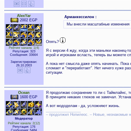
AlexYar
Арманкессилон :
2002 EGP
Мы внесли масштабные изменения 
Опять?
Рейтинг канала: 1(4)
Я с версии 4 жду, когда эти маньяки наконец-т
Репутация: 323
игрой и игроками всласть, теперь вы можете с
Сообщения: 33664
Зарегистрирован:
А пока нет смысла даже опять начинать. Пока 
26.10.2003
сломает и "переработает". Нет ничего хуже раз
ситуации.
Ocean
Я продолжаю сохранение то ли с Таймлайнс, 
1600 EGP
В принципе никаких глюков не замечал. Устан
А вот мододелам - да, усложняют жизнь.
_________________
– продолжил Нопилеос. – Новые, незнакомые
Модератор
Рейтинг канала: 2(12)
Репутация: 176
Сообщения: 5484