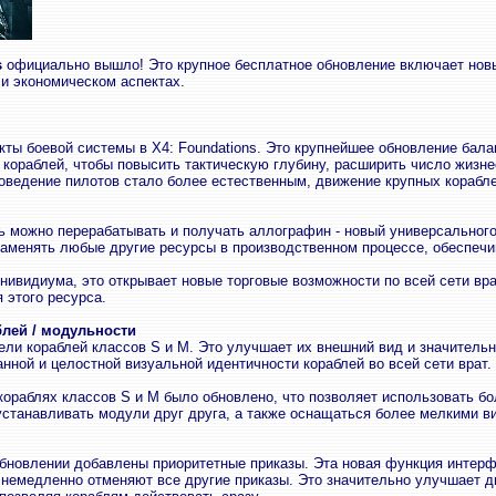
s
официально вышло! Это крупное бесплатное обновление включает нов
 и экономическом аспектах.
ты боевой системы в X4: Foundations. Это крупнейшее обновление бала
и кораблей, чтобы повысить тактическую глубину, расширить число жиз
оведение пилотов стало более естественным, движение крупных корабле
ь можно перерабатывать и получать аллографин - новый универсального
аменять любые другие ресурсы в производственном процессе, обеспечи
нивидиума, это открывает новые торговые возможности по всей сети вр
 этого ресурса.
лей / модульности
ели кораблей классов S и M. Это улучшает их внешний вид и значительн
ной и целостной визуальной идентичности кораблей во всей сети врат.
 кораблях классов S и M было обновлено, что позволяет использовать б
устанавливать модули друг друга, а также оснащаться более мелкими в
бновлении добавлены приоритетные приказы. Эта новая функция интерф
е немедленно отменяют все другие приказы. Это значительно улучшает д