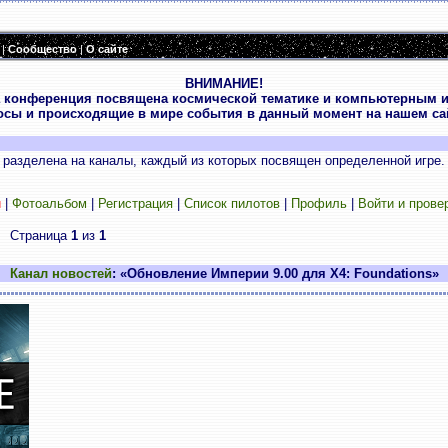
|
Сообщество
|
О сайте
ВНИМАНИЕ!
 конференция посвящена космической тематике и компьютерным и
осы и происходящие в мире события в данный момент на нашем сай
разделена на каналы, каждый из которых посвящен определенной игре.
и
|
Фотоальбом
|
Регистрация
|
Список пилотов
|
Профиль
|
Войти и прове
Страница
1
из
1
Канал новостей
: «Обновление Империи 9.00 для X4: Foundations»