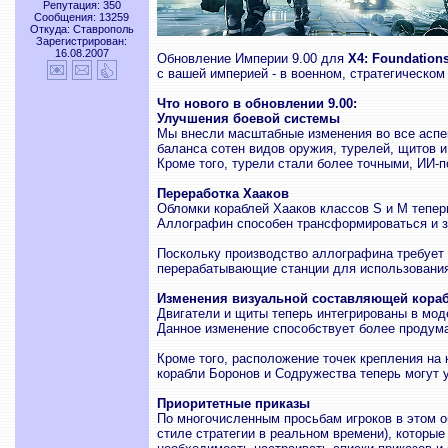
Репутация: 350
Сообщения: 13259
Откуда: Ставрополь
Зарегистрирован:
16.08.2007
Обновление Империи 9.00 для
X4: Foundation
с вашей империей - в военном, стратегическом
Что нового в обновлении 9.00:
Улучшения боевой системы
Мы внесли масштабные изменения во все аспек
баланса сотен видов оружия, турелей, щитов 
Кроме того, турели стали более точными, ИИ-п
Переработка Хааков
Обломки кораблей Хааков классов S и M тепер
Аллографин способен трансформироваться и з
Поскольку производство аллографина требует 
перерабатывающие станции для использования
Изменения визуальной составляющей кораб
Двигатели и щиты теперь интегрированы в мод
Данное изменение способствует более продуман
Кроме того, расположение точек крепления на
корабли Боронов и Содружества теперь могут 
Приоритетные приказы
По многочисленным просьбам игроков в этом о
стиле стратегии в реальном времени), которы