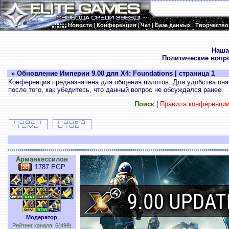
Новости
|
Конференция
|
Чат
|
База данных
|
Творчество
.
Наша
Политические вопр
» Обновление Империи 9.00 для X4: Foundations | страница 1
Конференция предназначена для общения пилотов. Для удобства она 
после того, как убедитесь, что данный вопрос не обсуждался ранее.
Поиск
|
Правила конференци
Арманкессилон
1787 EGP
Модератор
Рейтинг канала: 6(499)