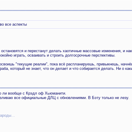
во все аспекты
о остановятся и перестанут делать хаотичные массовые изменения, и нак
покойно играть, осваивать и строить долгосрочные перспективы.
освоишь "текущие реалии", пока всё распланируешь, привыкнешь, начнёш
раба, который не знает, что он делает и что собирается делать. Ни о ка
то ли вообще с Крэдл оф Хьюманити.
авливаю все официальные ДЛЦ с обновлениями. В Бэту только не лезу.
 народы…