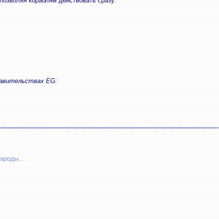
позволяя кораблям действовать сразу.
тавительствах EG:
 народы…