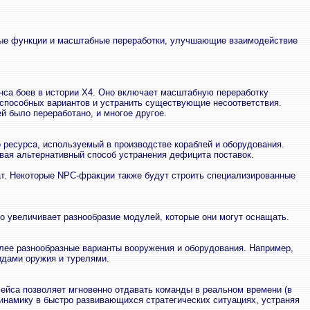
ые функции и масштабные переработки, улучшающие взаимодействие
нса боев в истории X4. Оно включает масштабную переработку
неспособных вариантов и устранить существующие несоответствия.
й было переработано, и многое другое.
 ресурса, используемый в производстве кораблей и оборудования.
вая альтернативный способ устранения дефицита поставок.
ат. Некоторые NPC-фракции также будут строить специализированные
о увеличивает разнообразие модулей, которые они могут оснащать.
олее разнообразные варианты вооружения и оборудования. Например,
идами оружия и турелями.
ейса позволяет мгновенно отдавать команды в реальном времени (в
инамику в быстро развивающихся стратегических ситуациях, устраняя