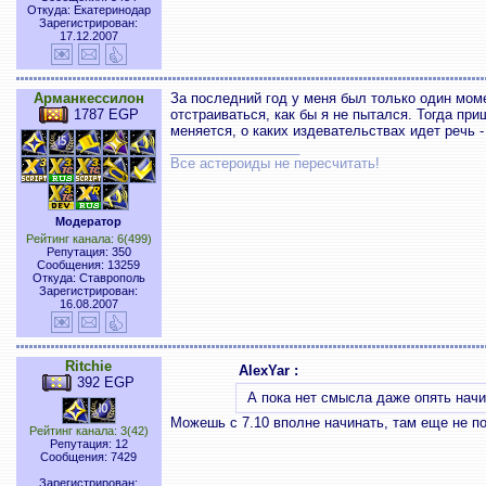
Откуда: Екатеринодар
Зарегистрирован:
17.12.2007
Арманкессилон
За последний год у меня был только один моме
1787 EGP
отстраиваться, как бы я не пытался. Тогда при
меняется, о каких издевательствах идет речь -
_________________
Все астероиды не пересчитать!
Модератор
Рейтинг канала: 6(499)
Репутация: 350
Сообщения: 13259
Откуда: Ставрополь
Зарегистрирован:
16.08.2007
Ritchie
AlexYar :
392 EGP
А пока нет смысла даже опять начи
Можешь с 7.10 вполне начинать, там еще не 
Рейтинг канала: 3(42)
Репутация: 12
Сообщения: 7429
Зарегистрирован: