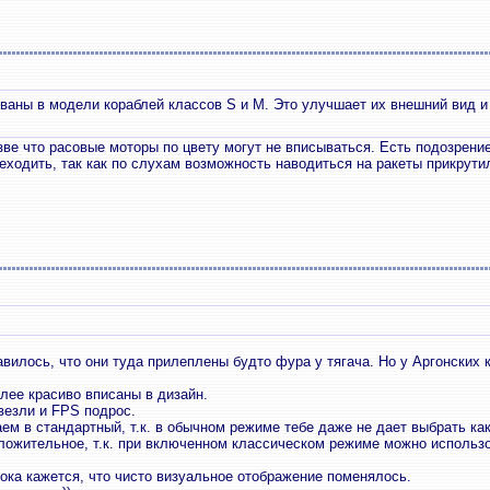
ваны в модели кораблей классов S и M. Это улучшает их внешний вид и
ве что расовые моторы по цвету могут не вписываться. Есть подозрени
еходить, так как по слухам возможность наводиться на ракеты прикрути
вилось, что они туда прилеплены будто фура у тягача. Но у Аргонских к
олее красиво вписаны в дизайн.
везли и FPS подрос.
ем в стандартный, т.к. в обычном режиме тебе даже не дает выбрать как
ложительное, т.к. при включенном классическом режиме можно использов
ока кажется, что чисто визуальное отображение поменялось.