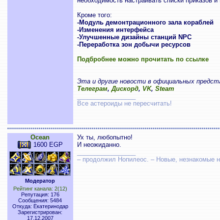
необходимость настраивать списки приказов и 
Кроме того:
-Модуль демонтрационного зала кораблей
-Изменения интерфейса
-Улучшенные дизайны станций NPC
-Переработка зон добычи ресурсов
Подбробнее можно прочитать по ссылке
Эта и другие новости в официальных предс
Телеграм
,
Дискорд
,
VK
,
Steam
_________________
Все астероиды не пересчитать!
Ocean
Ух ты, любопытно!
1600 EGP
И неожиданно.
_________________
– продолжил Нопилеос. – Новые, незнакомые
Модератор
Рейтинг канала: 2(12)
Репутация: 176
Сообщения: 5484
Откуда: Екатеринодар
Зарегистрирован:
17.12.2007