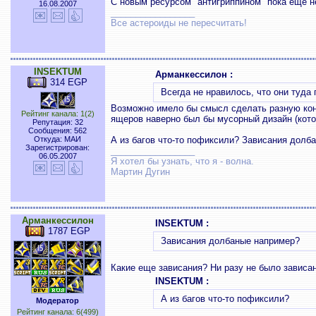
С новым ресурсом "антигриппином" пока еще не
16.08.2007
_________________
Все астероиды не пересчитать!
INSEKTUM
Арманкессилон :
314 EGP
Всегда не нравилось, что они туда
Возможно имело бы смысл сделать разную конс
Рейтинг канала: 1(2)
ящеров наверно был бы мусорный дизайн (кото
Репутация: 32
Сообщения: 562
Откуда: МАИ
А из багов что-то пофиксили? Зависания долб
Зарегистрирован:
_________________
06.05.2007
Я хотел бы узнать, что я - волна.
Мартин Дугин
Арманкессилон
INSEKTUM :
1787 EGP
Зависания долбаные например?
Какие еще зависания? Ни разу не было зависан
INSEKTUM :
А из багов что-то пофиксили?
Модератор
Рейтинг канала: 6(499)