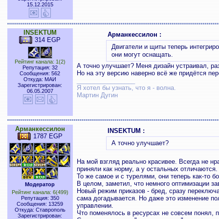
15.12.2015
INSEKTUM
Арманкессилон :
314 EGP
Двигатели и щиты теперь интегриро
они могут оснащать.
Рейтинг канала: 1(2)
А точно улучшает? Меня дизайн устраивал, раз
Репутация: 32
Но на эту версию наверно всё же придётся пер
Сообщения: 562
Откуда: МАИ
_________________
Зарегистрирован:
Я хотел бы узнать, что я - волна.
06.05.2007
Мартин Дугин
Арманкессилон
INSEKTUM :
1787 EGP
А точно улучшает?
На мой взгляд реально красивее. Всегда не нра
приняли как норму, а у остальных отличаются.
То же самое и с турелями, они теперь как-то б
В целом, заметил, что немного оптимизации за
Модератор
Новый режим приказов - бред, сразу переключа
Рейтинг канала: 6(499)
сама догадывается. Но даже это изменение по
Репутация: 350
Сообщения: 13259
управлении.
Откуда: Ставрополь
Что поменялось в ресурсах не совсем понял, п
Зарегистрирован: