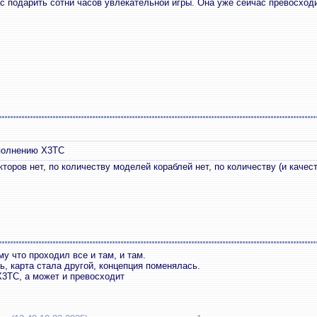
ас подарить сотни часов увлекательной игры. Она уже сейчас превосхо
аполнению X3TC
оров нет, по количеству моделей кораблей нет, по количеству (и качеств
у что проходил все и там, и там.
, карта стала другой, концепция поменялась.
X3TC, а может и превосходит