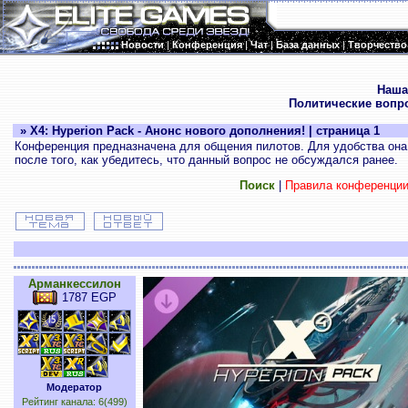
Новости
|
Конференция
|
Чат
|
База данных
|
Творчество
.
Наша
Политические вопр
» X4: Hyperion Pack - Анонс нового дополнения! | страница 1
Конференция предназначена для общения пилотов. Для удобства она 
после того, как убедитесь, что данный вопрос не обсуждался ранее.
Поиск
|
Правила конференци
Арманкессилон
1787 EGP
Модератор
Рейтинг канала: 6(499)