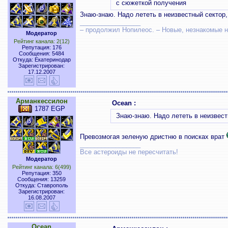
с сюжеткой получения
Знаю-знаю. Надо лететь в неизвестный сектор,
_________________
– продолжил Нопилеос. – Новые, незнакомые
Модератор
Рейтинг канала: 2(12)
Репутация: 176
Сообщения: 5484
Откуда: Екатеринодар
Зарегистрирован:
17.12.2007
Арманкессилон
Ocean :
1787 EGP
Знаю-знаю. Надо лететь в неизвест
Превозмогая зеленую дристню в поисках врат
_________________
Все астероиды не пересчитать!
Модератор
Рейтинг канала: 6(499)
Репутация: 350
Сообщения: 13259
Откуда: Ставрополь
Зарегистрирован:
16.08.2007
Ocean