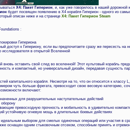
зываться
X4: Пакет Гиперион
, и, как уже говорилось в нашей дорожной
рион
будет посвящен появлению в X4 корабля Гиперион - одного из самы
оторый описан ниже и на странице
X4: Пакет Гиперион Steam
oundations :
локировки Гипериона
й доступ к Гипериону, если вы предпочитаете сразу же пересесть на н
о исследователя в открытой Вселенной
й вновь оставить свой след во вселенной! Этот культовый корабль пред
нность и компактный, но универсальный дизайн, передавая сущность па
тей капитального корабля. Несмотря на то, что он относится к классу L
змером чуть больше фрегата, превосходит свою весовую категорию, соч
возможности включают:
значенных для разрушительных наступательных действий
 оборону
ивающие превосходную прочность и мобильность в удивительно компакт
ий устойчивую огневую мощь в длительных боевых действиях
 идеальным выбором для смелых одиночных операций или участия в сра
кже оснащен одним стыковочным отсеком, способным принять и отремонт