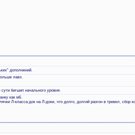
ьких" дополнений.
больше лавэ.
 сути бигшип начального уровня.
анку как м6.
лячки Л-класса:док на Л-доки, что долго, долгий разгон в тревел, сбор