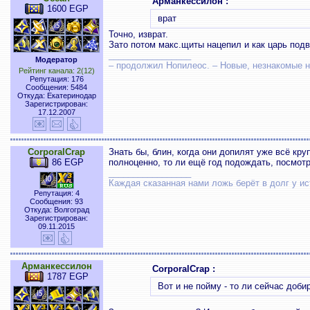
Арманкессилон :
1600 EGP
врат
Точно, изврат.
Зато потом макс.щиты нацепил и как царь подв
_________________
Модератор
– продолжил Нопилеос. – Новые, незнакомые
Рейтинг канала: 2(12)
Репутация: 176
Сообщения: 5484
Откуда: Екатеринодар
Зарегистрирован:
17.12.2007
CorporalCrap
Знать бы, блин, когда они допилят уже всё кр
86 EGP
полноценно, то ли ещё год подождать, посмотр
_________________
Каждая сказанная нами ложь берёт в долг у ис
Репутация: 4
Сообщения: 93
Откуда: Волгоград
Зарегистрирован:
09.11.2015
Арманкессилон
CorporalCrap :
1787 EGP
Вот и не пойму - то ли сейчас доби