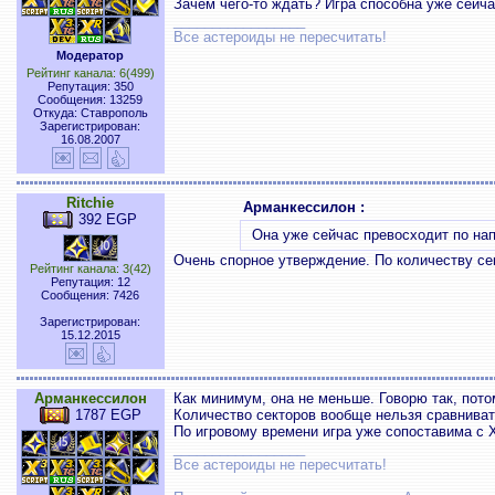
Зачем чего-то ждать? Игра способна уже сейч
_________________
Все астероиды не пересчитать!
Модератор
Рейтинг канала: 6(499)
Репутация: 350
Сообщения: 13259
Откуда: Ставрополь
Зарегистрирован:
16.08.2007
Ritchie
Арманкессилон :
392 EGP
Она уже сейчас превосходит по н
Очень спорное утверждение. По количеству сект
Рейтинг канала: 3(42)
Репутация: 12
Сообщения: 7426
Зарегистрирован:
15.12.2015
Арманкессилон
Как минимум, она не меньше. Говорю так, потом
1787 EGP
Количество секторов вообще нельзя сравнивать
По игровому времени игра уже сопоставима с 
_________________
Все астероиды не пересчитать!