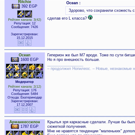
Ritchie
Ocean :
392 EGP
Здорово, что сохранили схожесть с
сделав его L класса?
Рейтинг канала: 3(42)
Репутация: 12
Сообщения: 7426
Зарегистрирован:
15.12.2015
Ocean
Гиперион же был М7 вроде. Тоже по сути бигши
1600 EGP
Но я про внешность больше.
_________________
– продолжил Нопилеос. – Новые, незнакомые
Модератор
Рейтинг канала: 2(12)
Репутация: 176
Сообщения: 5484
Откуда: Екатеринодар
Зарегистрирован:
17.12.2007
Арманкессилон
Крылья зря каркасные сделали. Лучше бы были 
1787 EGP
сюжеткой получения.
Мне не нравятся тенденции "маленьких" допол