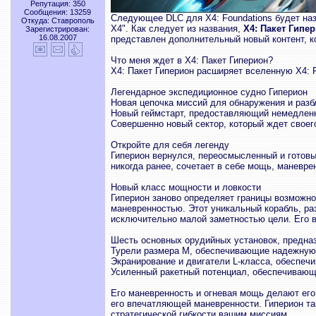
Репутация: 350
Сообщения: 13259
Следующее DLC для X4: Foundations будет на
Откуда: Ставрополь
X4". Как следует из названия,
X4: Пакет Гипе
Зарегистрирован:
16.08.2007
представлен дополнительный новый контент, к
Что меня ждет в X4: Пакет Гиперион?
X4: Пакет Гиперион расширяет вселенную X4: F
Легендарное экспедиционное судно Гиперион
Новая цепочка миссий для обнаружения и разб
Новый геймстарт, предоставляющий немедленны
Совершенно новый сектор, который ждет своег
Откройте для себя легенду
Гиперион вернулся, переосмысленный и готовы
никогда ранее, сочетает в себе мощь, маневре
Новый класс мощности и ловкости
Гиперион заново определяет границы возможнос
маневренностью. Этот уникальный корабль, ра
исключительно малой заметностью цели. Его 
Шесть основных орудийных установок, предна
Турели размера M, обеспечивающие надежную
Экранирование и двигатели L-класса, обеспеч
Усиленный ракетный потенциал, обеспечивающ
Его маневренность и огневая мощь делают его
его впечатляющей маневренности. Гиперион та
стратегической гибкости вашим миссиям.