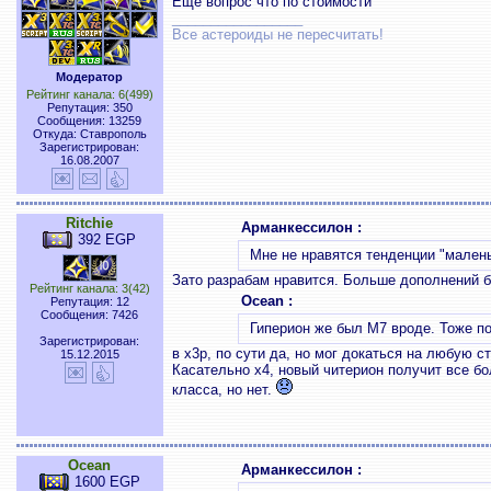
Еще вопрос что по стоимости
_________________
Все астероиды не пересчитать!
Модератор
Рейтинг канала: 6(499)
Репутация: 350
Сообщения: 13259
Откуда: Ставрополь
Зарегистрирован:
16.08.2007
Ritchie
Арманкессилон :
392 EGP
Мне не нравятся тенденции "мален
Зато разрабам нравится. Больше дополнений 
Рейтинг канала: 3(42)
Ocean :
Репутация: 12
Сообщения: 7426
Гиперион же был М7 вроде. Тоже по
Зарегистрирован:
в х3р, по сути да, но мог докаться на любую ст
15.12.2015
Касательно х4, новый читерион получит все бо
класса, но нет.
Ocean
Арманкессилон :
1600 EGP