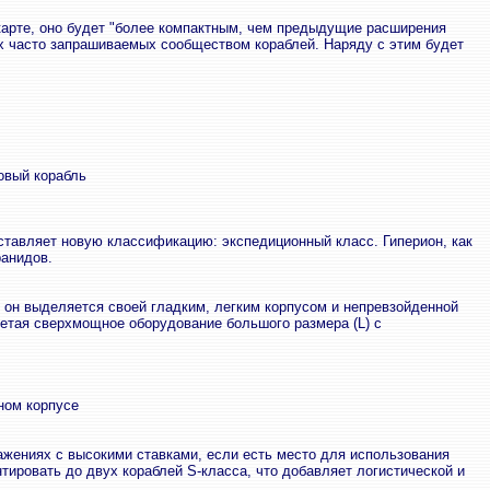
 карте, оно будет "более компактным, чем предыдущие расширения
х часто запрашиваемых сообществом кораблей. Наряду с этим будет
овый корабль
ставляет новую классификацию: экспедиционный класс. Гиперион, как
ранидов.
, он выделяется своей гладким, легким корпусом и непревзойденной
етая сверхмощное оборудование большого размера (L) с
ном корпусе
жениях с высокими ставками, если есть место для использования
ировать до двух кораблей S-класса, что добавляет логистической и