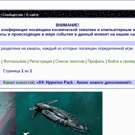
|
Сообщество
|
О сайте
ВНИМАНИЕ!
 конференция посвящена космической тематике и компьютерным и
осы и происходящие в мире события в данный момент на нашем сай
разделена на каналы, каждый из которых посвящен определенной игре.
и
|
Фотоальбом
|
Регистрация
|
Список пилотов
|
Профиль
|
Войти и прове
Страница
1
из
1
Канал новостей
: «X4: Hyperion Pack - Анонс нового дополнения!»