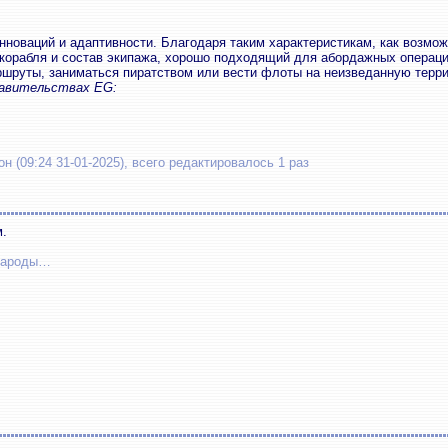
 инноваций и адаптивности. Благодаря таким характеристикам, как возмо
корабля и состав экипажа, хорошо подходящий для абордажных операций
ршруты, заниматься пиратством или вести флоты на неизведанную терр
тавительствах EG:
 (09:24 31-01-2025), всего редактировалось 1 раз
.
 народы…