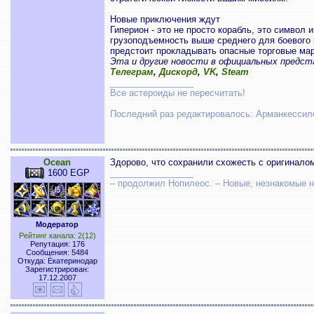
Новые приключения ждут
Гиперион - это не просто корабль, это символ
грузоподъемность выше среднего для боевого 
предстоит прокладывать опасные торговые ма
Эта и другие новости в официальных предс
Телеграм
,
Дискорд
,
VK
,
Steam
_________________
Все астероиды не пересчитать!
Последний раз редактировалось: Арманкессилон
Ocean
Здорово, что сохранили схожесть с оригиналом
1600 EGP
_________________
– продолжил Нопилеос. – Новые, незнакомые
Модератор
Рейтинг канала: 2(12)
Репутация: 176
Сообщения: 5484
Откуда: Екатеринодар
Зарегистрирован:
17.12.2007