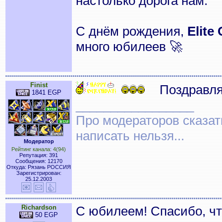
настолько дорога нам.
С днём рождения,
Elite
много юбилеев 🚀
Finist
Поздравля
1841 EGP
_________________
Про модераторов сказать
написать нельзя...
Модератор
Рейтинг канала: 4(94)
Репутация: 391
Сообщения: 12170
Откуда: Рязань РОССИЯ
Зарегистрирован:
25.12.2003
Richardson
С юбилеем! Спасибо, чт
50 EGP