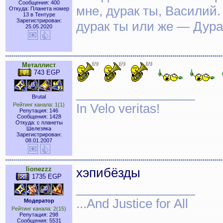
Сообщения: 400
мне, дурак ты, Василий.
Откуда: Планета номер
13 в Тентуре
Зарегистрирован:
дурак ты или же — Дура
25.05.2020
Металлист
743 EGP
_________________
Brutal
In Velo veritas!
Рейтинг канала: 1(1)
Репутация: 146
Сообщения: 1428
Откуда: с планеты
Шелезяка
Зарегистрирован:
08.01.2007
lionezzz
хэпибёзды
1735 EGP
_________________
...And Justice for All
Модератор
Рейтинг канала: 2(15)
Репутация: 298
Сообщения: 5531