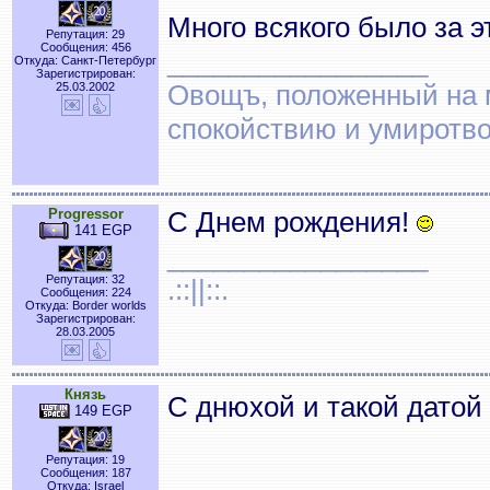
Много всякого было за э
Репутация: 29
Сообщения: 456
_________________
Откуда: Санкт-Петербург
Зарегистрирован:
Овощъ, положенный на 
25.03.2002
спокойствию и умиротв
Progressor
С Днем рождения!
141 EGP
_________________
Репутация: 32
.::||::.
Сообщения: 224
Откуда: Border worlds
Зарегистрирован:
28.03.2005
Князь
С днюхой и такой датой
149 EGP
Репутация: 19
Сообщения: 187
Откуда: Israel