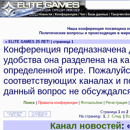
Новости
|
Конференция
|
Чат
|
База данных
|
Творчество
.
Наша конференция посвящена к
Политические вопросы и происходящие в мире
» ELITE GAMES 25 ЛЕТ! | страница 1
Конференция предназначена 
удобства она разделена на к
определенной игре. Пожалуйс
соответствующих каналах и по
данный вопрос не обсуждался
Поиск
|
Правила конференции
|
Фотоальбом
|
Регистрация
Страница
1
из
2
На страницу:
1
,
2
След.
|
Вс
Канал новостей
: