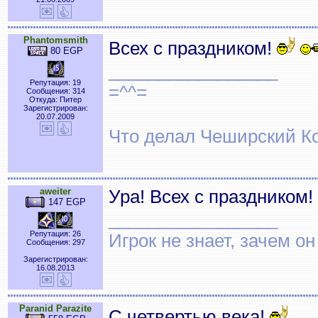
Phantomsmith
Всех с праздником!
80 EGP
_________________
Репутация: 19
=^^=
Сообщения: 314
Откуда: Питер
Зарегистрирован:
20.07.2009
Что делал Чеширский Ко
aweiter
Ура! Всех с праздником!
147 EGP
_________________
Репутация: 26
Игрок не знает, зачем он 
Сообщения: 297
Зарегистрирован:
16.08.2013
Paranid Parazite
С четвертью века!