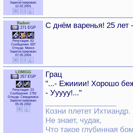
Зарегистрирован:
12.02.2001
Radem
С днём варенья! 25 лет 
271 EGP
Репутация: 62
Сообщения: 697
Откуда: Минск
Зарегистрирован:
07.05.2004
LOMIGG
Грац
257 EGP
"...- Ежииии! Хорошо б
Репутация: 23
- Ууууу!..."
Сообщения: 1782
Откуда: Свердловск
_________________
Зарегистрирован:
05.06.2002
Козни плетет Ихтиандр.
Не знает, чудак,
Что такое глубинная бом