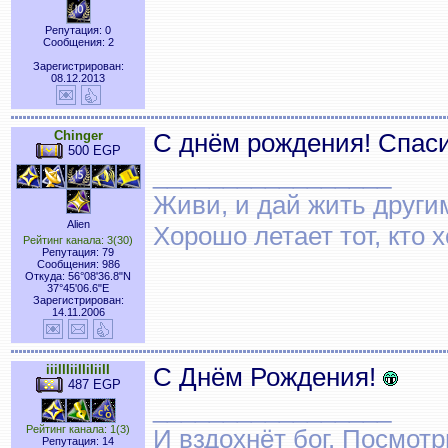
Репутация: 0
Сообщения: 2
Зарегистрирован:
08.12.2013
Chinger
С днём рождения! Спаси
500 EGP
_________________
Живи, и дай жить други
Alien
Хорошо летает тот, кто 
Рейтинг канала: 3(30)
Репутация: 79
Сообщения: 986
Откуда: 56°08'36.8"N
37°45'06.6"E
Зарегистрирован:
14.11.2006
iiiIIIiiIIiIiiII
С Днём Рождения!
487 EGP
_________________
Рейтинг канала: 1(3)
И вздохнёт бог. Посмот
Репутация: 14