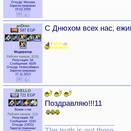
Откуда: Москва
Зарегистрирован:
19.02.2005
anDron
С Днюхом всех нас, ежи
597 EGP
Модератор
Рейтинг канала: 2(15)
Репутация: 56
Сообщения: 6039
Откуда: Новосибирск
Зарегистрирован:
27.11.2013
AKELLO
721 EGP
Поздравляю!!!11
Вожак стаи
Рейтинг канала: 1(1)
Репутация: 69
_________________
Сообщения: 3192
Откуда: [OEG]
The truth is out there ...
Зарегистрирован: