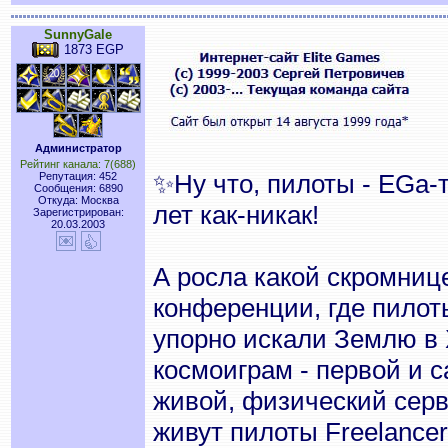
SunnyGale
1873 EGP
Администратор
Рейтинг канала: 7(688)
✨Ну что, пилоты - EGa-
Репутация: 452
Сообщения: 6890
Откуда: Москва
лет как-никак!
Зарегистрирован:
20.03.2003
А росла какой скромниц
конференции, где пилот
упорно искали Землю в 
космоиграм - первой и 
живой, физический серве
живут пилоты Freelancer