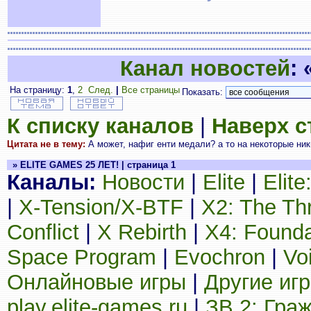
Канал новостей
:
На страницу:
1
,
2
След.
|
Все страницы
Показать:
К списку каналов
|
Наверх 
Цитата не в тему:
А может, нафиг енти медали? а то на некоторые ники 
» ELITE GAMES 25 ЛЕТ! | страница 1
Каналы:
Новости
|
Elite
|
Elit
|
X-Tension/X-BTF
|
X2: The Th
Conflict
|
X Rebirth
|
X4: Founda
Space Program
|
Evochron
|
Vo
Онлайновые игры
|
Другие иг
play.elite-games.ru
|
ЗВ 2: Гра