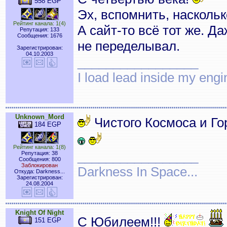
558 EGP
Эх, вспомнить, наскольк
Рейтинг канала: 1(4)
А сайт-то всё тот же. Д
Репутация: 133
Сообщения: 1676
не переделывал.
Зарегистрирован:
04.10.2003
_________________
I load lead inside my en
Unknown_Mord
Чистого Космоса и Го
184 EGP
Рейтинг канала: 1(8)
_________________
Репутация: 38
Сообщения: 800
Заблокирован
Darkness In Space...
Откуда: Darkness...
Зарегистрирован:
24.08.2004
Knight Of Night
С Юбилеем!!!
151 EGP