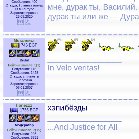
Сообщения: 400
мне, дурак ты, Василий.
Откуда: Планета номер
13 в Тентуре
Зарегистрирован:
дурак ты или же — Дура
25.05.2020
Металлист
743 EGP
_________________
Brutal
In Velo veritas!
Рейтинг канала: 1(1)
Репутация: 146
Сообщения: 1428
Откуда: с планеты
Шелезяка
Зарегистрирован:
08.01.2007
lionezzz
хэпибёзды
1735 EGP
_________________
...And Justice for All
Модератор
Рейтинг канала: 2(15)
Репутация: 298
Сообщения: 5531