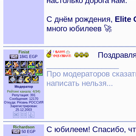
настолько дорога нам.
С днём рождения,
Elite
много юбилеев 🚀
Finist
Поздравля
1841 EGP
_________________
Про модераторов сказать
написать нельзя...
Модератор
Рейтинг канала: 4(94)
Репутация: 391
Сообщения: 12170
Откуда: Рязань РОССИЯ
Зарегистрирован:
25.12.2003
Richardson
С юбилеем! Спасибо, чт
50 EGP