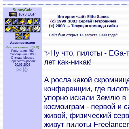
SunnyGale
1873 EGP
Администратор
Рейтинг канала: 7(688)
✨Ну что, пилоты - EGa-
Репутация: 452
Сообщения: 6890
Откуда: Москва
лет как-никак!
Зарегистрирован:
20.03.2003
А росла какой скромниц
конференции, где пилот
упорно искали Землю в 
космоиграм - первой и 
живой, физический серве
живут пилоты Freelancer