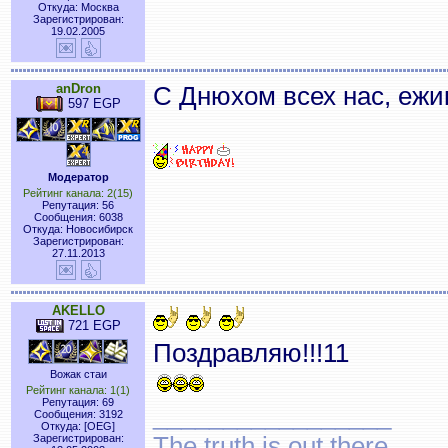
Откуда: Москва
Зарегистрирован:
19.02.2005
anDron
С Днюхом всех нас, ежи
597 EGP
Модератор
Рейтинг канала: 2(15)
Репутация: 56
Сообщения: 6038
Откуда: Новосибирск
Зарегистрирован:
27.11.2013
AKELLO
721 EGP
Поздравляю!!!11
Вожак стаи
Рейтинг канала: 1(1)
Репутация: 69
_________________
Сообщения: 3192
Откуда: [OEG]
The truth is out there ...
Зарегистрирован: