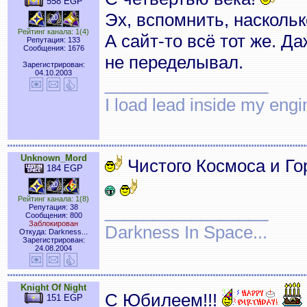
558 EGP
Эх, вспомнить, наскольк
Рейтинг канала: 1(4)
А сайт-то всё тот же. Д
Репутация: 133
Сообщения: 1676
не переделывал.
Зарегистрирован:
04.10.2003
_________________
I load lead inside my en
Unknown_Mord
Чистого Космоса и Го
184 EGP
Рейтинг канала: 1(8)
_________________
Репутация: 38
Сообщения: 800
Заблокирован
Darkness In Space...
Откуда: Darkness...
Зарегистрирован:
24.08.2004
Knight Of Night
С Юбилеем!!!
151 EGP