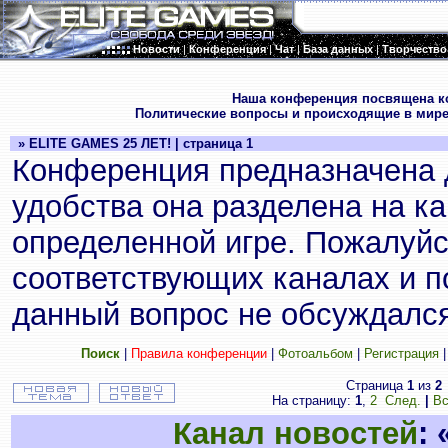
Новости
|
Конференция
|
Чат
|
База данных
|
Творчество
.
Наша конференция посвящена к
Политические вопросы и происходящие в мире
» ELITE GAMES 25 ЛЕТ! | страница 1
Конференция предназначена 
удобства она разделена на к
определенной игре. Пожалуйс
соответствующих каналах и по
данный вопрос не обсуждался
Поиск
|
Правила конференции
|
Фотоальбом
|
Регистрация
Страница
1
из
2
На страницу:
1
,
2
След.
|
Вс
Канал новостей
: