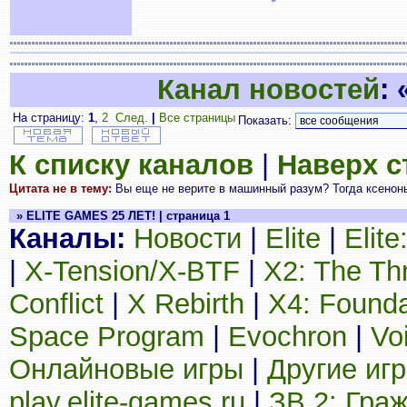
Канал новостей
:
На страницу:
1
,
2
След.
|
Все страницы
Показать:
К списку каналов
|
Наверх 
Цитата не в тему:
Вы еще не верите в машинный разум? Тогда ксеноны
» ELITE GAMES 25 ЛЕТ! | страница 1
Каналы:
Новости
|
Elite
|
Elit
|
X-Tension/X-BTF
|
X2: The Th
Conflict
|
X Rebirth
|
X4: Founda
Space Program
|
Evochron
|
Vo
Онлайновые игры
|
Другие иг
play.elite-games.ru
|
ЗВ 2: Гра