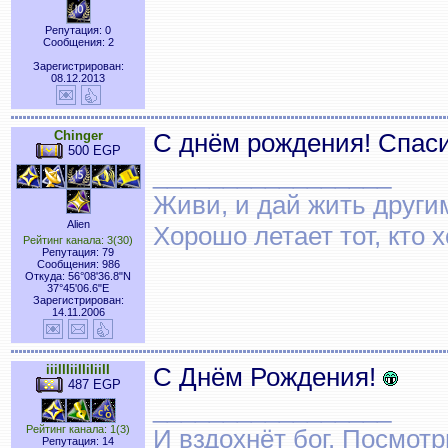
Репутация: 0
Сообщения: 2
Зарегистрирован:
08.12.2013
Chinger
С днём рождения! Спаси
500 EGP
_________________
Живи, и дай жить други
Alien
Хорошо летает тот, кто 
Рейтинг канала: 3(30)
Репутация: 79
Сообщения: 986
Откуда: 56°08'36.8"N
37°45'06.6"E
Зарегистрирован:
14.11.2006
iiiIIIiiIIiIiiII
С Днём Рождения!
487 EGP
_________________
Рейтинг канала: 1(3)
И вздохнёт бог. Посмот
Репутация: 14