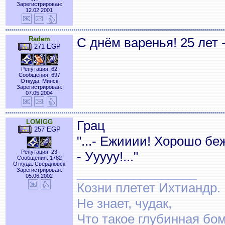
Зарегистрирован:
12.02.2001
Radem
С днём варенья! 25 лет 
271 EGP
Репутация: 62
Сообщения: 697
Откуда: Минск
Зарегистрирован:
07.05.2004
LOMIGG
Грац
257 EGP
"...- Ежииии! Хорошо б
Репутация: 23
- Ууууу!..."
Сообщения: 1782
Откуда: Свердловск
_________________
Зарегистрирован:
05.06.2002
Козни плетет Ихтиандр.
Не знает, чудак,
Что такое глубинная бом