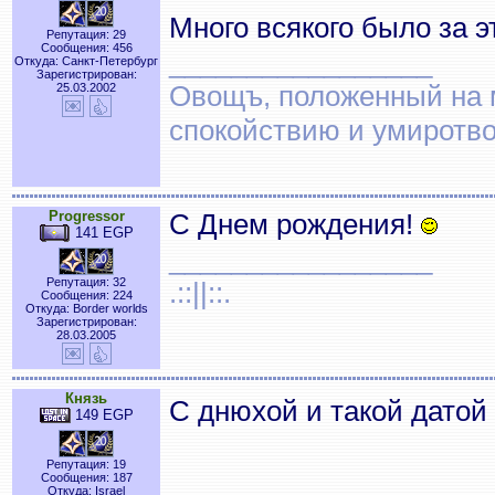
Много всякого было за э
Репутация: 29
Сообщения: 456
_________________
Откуда: Санкт-Петербург
Зарегистрирован:
Овощъ, положенный на 
25.03.2002
спокойствию и умиротв
Progressor
С Днем рождения!
141 EGP
_________________
Репутация: 32
.::||::.
Сообщения: 224
Откуда: Border worlds
Зарегистрирован:
28.03.2005
Князь
С днюхой и такой датой
149 EGP
Репутация: 19
Сообщения: 187
Откуда: Israel