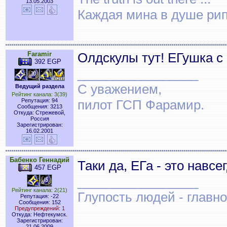
13.05.2003
Каждая мина в душе рип
Faramir
Олдскулы тут! ЕГушка с
392 EGP
_________________
С уважением,
Ведущий раздела
Рейтинг канала: 3(39)
Репутация: 94
пилот ГСП Фарамир.
Сообщения: 3213
Откуда: Стрежевой,
Россия
Зарегистрирован:
16.02.2001
Бабенко Геннадий
Таки да, ЕГа - это навс
457 EGP
_________________
Рейтинг канала: 2(21)
Глупость людей - главн
Репутация: -22
Сообщения: 152
Предупреждений: 1
Откуда: Нефтекумск.
Зарегистрирован:
21.06.2009