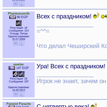
Phantomsmith
Всех с праздником!
80 EGP
_________________
Репутация: 19
=^^=
Сообщения: 314
Откуда: Питер
Зарегистрирован:
20.07.2009
Что делал Чеширский Ко
aweiter
Ура! Всех с праздником!
147 EGP
_________________
Репутация: 26
Игрок не знает, зачем он 
Сообщения: 297
Зарегистрирован:
16.08.2013
Paranid Parazite
С четвертью века!