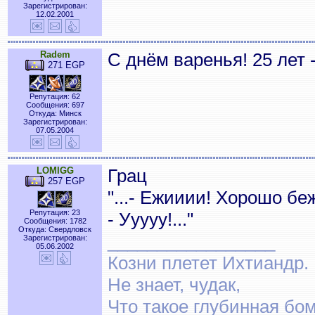
Зарегистрирован:
12.02.2001
Radem
С днём варенья! 25 лет 
271 EGP
Репутация: 62
Сообщения: 697
Откуда: Минск
Зарегистрирован:
07.05.2004
LOMIGG
Грац
257 EGP
"...- Ежииии! Хорошо б
Репутация: 23
- Ууууу!..."
Сообщения: 1782
Откуда: Свердловск
_________________
Зарегистрирован:
05.06.2002
Козни плетет Ихтиандр.
Не знает, чудак,
Что такое глубинная бом