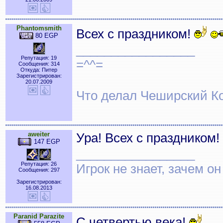
Phantomsmith
Всех с праздником!
80 EGP
_________________
Репутация: 19
=^^=
Сообщения: 314
Откуда: Питер
Зарегистрирован:
20.07.2009
Что делал Чеширский Ко
aweiter
Ура! Всех с праздником!
147 EGP
_________________
Репутация: 26
Игрок не знает, зачем он 
Сообщения: 297
Зарегистрирован:
16.08.2013
Paranid Parazite
С четвертью века!