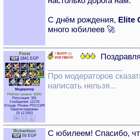
настолько дорога нам.
С днём рождения,
Elite
много юбилеев 🚀
Finist
Поздравля
1841 EGP
_________________
Про модераторов сказать
написать нельзя...
Модератор
Рейтинг канала: 4(94)
Репутация: 391
Сообщения: 12170
Откуда: Рязань РОССИЯ
Зарегистрирован:
25.12.2003
Richardson
С юбилеем! Спасибо, чт
50 EGP