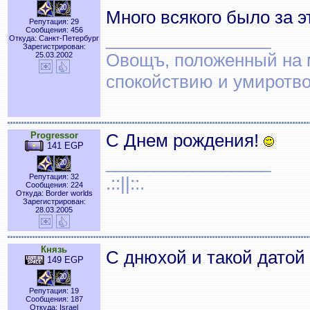
Много всякого было за э
Репутация: 29
Сообщения: 456
_________________
Откуда: Санкт-Петербург
Зарегистрирован:
Овощъ, положенный на 
25.03.2002
спокойствию и умиротв
Progressor
С Днем рождения!
141 EGP
_________________
Репутация: 32
.::||::.
Сообщения: 224
Откуда: Border worlds
Зарегистрирован:
28.03.2005
Князь
С днюхой и такой датой
149 EGP
Репутация: 19
Сообщения: 187
Откуда: Israel