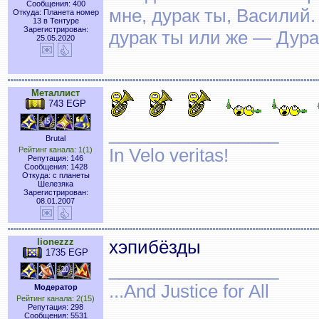
Сообщения: 400
мне, дурак ты, Василий.
Откуда: Планета номер
13 в Тентуре
Зарегистрирован:
дурак ты или же — Дура
25.05.2020
Металлист
743 EGP
_________________
Brutal
In Velo veritas!
Рейтинг канала: 1(1)
Репутация: 146
Сообщения: 1428
Откуда: с планеты
Шелезяка
Зарегистрирован:
08.01.2007
lionezzz
хэпибёзды
1735 EGP
_________________
...And Justice for All
Модератор
Рейтинг канала: 2(15)
Репутация: 298
Сообщения: 5531