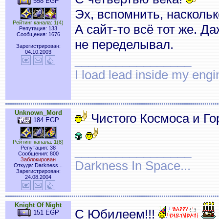
558 EGP
Эх, вспомнить, наскольк
Рейтинг канала: 1(4)
А сайт-то всё тот же. Д
Репутация: 133
Сообщения: 1676
не переделывал.
Зарегистрирован:
04.10.2003
_________________
I load lead inside my en
Unknown_Mord
Чистого Космоса и Го
184 EGP
Рейтинг канала: 1(8)
_________________
Репутация: 38
Сообщения: 800
Заблокирован
Darkness In Space...
Откуда: Darkness...
Зарегистрирован:
24.08.2004
Knight Of Night
С Юбилеем!!!
151 EGP