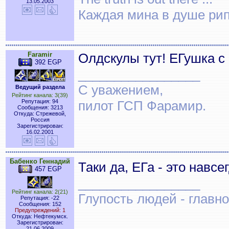
13.05.2003
Каждая мина в душе рип
Faramir
Олдскулы тут! ЕГушка с
392 EGP
_________________
С уважением,
Ведущий раздела
Рейтинг канала: 3(39)
Репутация: 94
пилот ГСП Фарамир.
Сообщения: 3213
Откуда: Стрежевой,
Россия
Зарегистрирован:
16.02.2001
Бабенко Геннадий
Таки да, ЕГа - это навс
457 EGP
_________________
Рейтинг канала: 2(21)
Глупость людей - главн
Репутация: -22
Сообщения: 152
Предупреждений: 1
Откуда: Нефтекумск.
Зарегистрирован:
21.06.2009