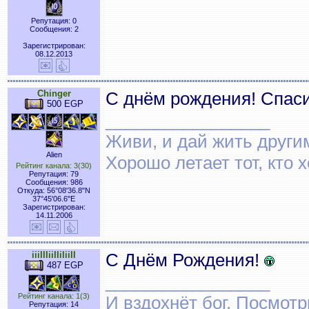
Репутация: 0
Сообщения: 2
Зарегистрирован:
08.12.2013
Chinger
С днём рождения! Спаси
500 EGP
_________________
Живи, и дай жить други
Alien
Хорошо летает тот, кто 
Рейтинг канала: 3(30)
Репутация: 79
Сообщения: 986
Откуда: 56°08'36.8"N
37°45'06.6"E
Зарегистрирован:
14.11.2006
iiiIIIiiIIiIiiII
С Днём Рождения!
487 EGP
_________________
Рейтинг канала: 1(3)
И вздохнёт бог. Посмот
Репутация: 14