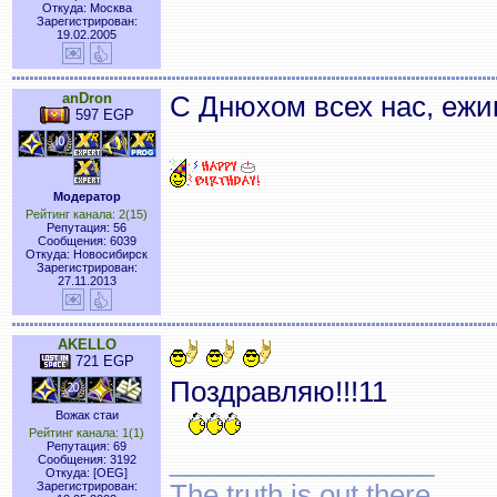
Откуда: Москва
Зарегистрирован:
19.02.2005
anDron
С Днюхом всех нас, ежи
597 EGP
Модератор
Рейтинг канала: 2(15)
Репутация: 56
Сообщения: 6039
Откуда: Новосибирск
Зарегистрирован:
27.11.2013
AKELLO
721 EGP
Поздравляю!!!11
Вожак стаи
Рейтинг канала: 1(1)
Репутация: 69
_________________
Сообщения: 3192
Откуда: [OEG]
The truth is out there ...
Зарегистрирован: