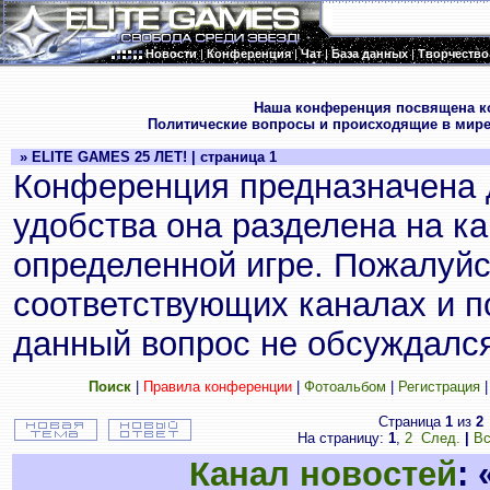
Новости
|
Конференция
|
Чат
|
База данных
|
Творчество
.
Наша конференция посвящена к
Политические вопросы и происходящие в мире
» ELITE GAMES 25 ЛЕТ! | страница 1
Конференция предназначена 
удобства она разделена на к
определенной игре. Пожалуйс
соответствующих каналах и по
данный вопрос не обсуждался
Поиск
|
Правила конференции
|
Фотоальбом
|
Регистрация
Страница
1
из
2
На страницу:
1
,
2
След.
|
Вс
Канал новостей
: