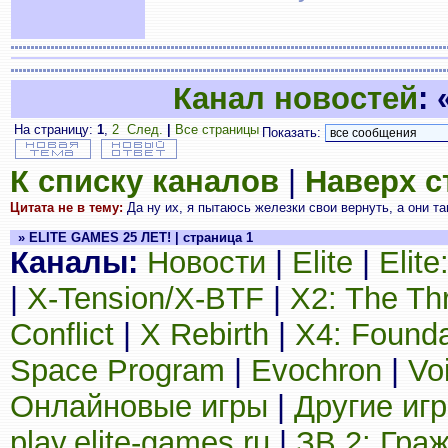
Канал новостей
:
На страницу:
1
,
2
След.
|
Все страницы
Показать:
К списку каналов
|
Наверх 
Цитата не в тему:
Да ну их, я пытаюсь железки свои вернуть, а они т
» ELITE GAMES 25 ЛЕТ! | страница 1
Каналы:
Новости
|
Elite
|
Elit
|
X-Tension/X-BTF
|
X2: The Th
Conflict
|
X Rebirth
|
X4: Founda
Space Program
|
Evochron
|
Vo
Онлайновые игры
|
Другие иг
play.elite-games.ru
|
ЗВ 2: Гра