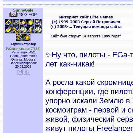
SunnyGale
1873 EGP
Администратор
Рейтинг канала: 7(688)
✨Ну что, пилоты - EGa-
Репутация: 452
Сообщения: 6890
Откуда: Москва
лет как-никак!
Зарегистрирован:
20.03.2003
А росла какой скромниц
конференции, где пилот
упорно искали Землю в 
космоиграм - первой и 
живой, физический серве
живут пилоты Freelancer