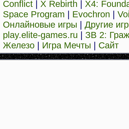
Conflict
|
X Rebirth
|
X4: Founda
Space Program
|
Evochron
|
Vo
Онлайновые игры
|
Другие иг
play.elite-games.ru
|
ЗВ 2: Гра
Железо
|
Игра Мечты
|
Сайт