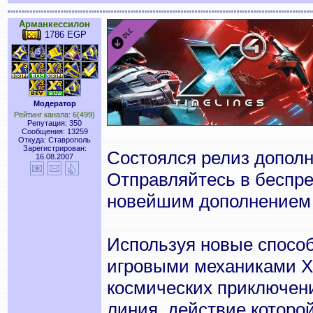
Арманкессилон
1786 EGP
Модератор
Рейтинг канала: 6(499)
Репутация: 350
Сообщения: 13259
Откуда: Ставрополь
Зарегистрирован:
Состоялся релиз допол
16.08.2007
Отправляйтесь в беспр
новейшим дополнением X
Используя новые способ
игровыми механиками X4
космических приключен
линия, действие которо