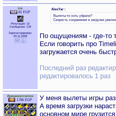
ice
AlexYar :
81 EGP
Вылеты-то хоть убрали?
Скорость сохранения и загрузки увели
Репутация: 10
Сообщения: 139
Зарегистрирован:
По ощущениям - где-то 
04.11.2008
Если говорить про Timel
загружается очень быст
Последний раз редактиро
редактировалось 1 раз
Арманкессилон
У меня вылеты игры раз 
1786 EGP
А время загрузки нараст
основном мире грузится