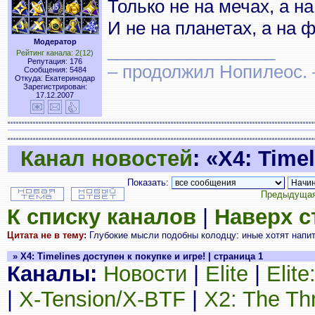
Только не на мечах, а на
И не на планетах, а на 
Модератор
_________________
Рейтинг канала: 2(12)
Репутация: 176
– продолжил Нопилеос.
Сообщения: 5484
Откуда: Екатеринодар
Зарегистрирован:
17.12.2007
Канал новостей
: «X4: Time
Показать:
Предыдущая
К списку каналов
|
Наверх 
Цитата не в тему:
Глубокие мысли подобны колодцу: иные хотят напить
» X4: Timelines доступен к покупке и игре! | страница 1
Каналы:
Новости
|
Elite
|
Elit
|
X-Tension/X-BTF
|
X2: The Th