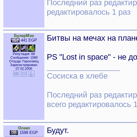
Последний раз редактиро
редактировалось 1 раз
БулерМэн
Битвы на мечах на план
441 EGP
Репутация: 68
PS "Lost in space" - не 
Сообщения: 1580
Откуда: Гороховец
_________________
Зарегистрирован:
07.02.2006
Сосиска в хлебе
Последний раз редактир
всего редактировалось 1
Ocean
Будут.
1598 EGP