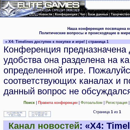
Новости
|
Конференция
|
Чат
|
База данных
|
Творчество
.
Наша конференция посвящена к
Политические вопросы и происходящие в мире
» X4: Timelines доступен к покупке и игре! | страница 1
Конференция предназначена 
удобства она разделена на к
определенной игре. Пожалуйс
соответствующих каналах и по
данный вопрос не обсуждался
Поиск
|
Правила конференции
|
Фотоальбом
|
Регистрация
Страница
1
из
1
Канал новостей
: «X4: Time