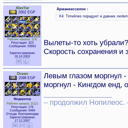
AlexYar
Арманкессилон :
2002 EGP
X4: Timelines порадует и давних люби
Рейтинг канала: 1(4)
Вылеты-то хоть убрали
Репутация: 323
Сообщения: 33662
Скорость сохранения и 
Зарегистрирован:
26.10.2003
Ocean
Левым глазом моргнул -
1598 EGP
моргнул - Кингдом енд, 
_________________
Модератор
– продолжил Нопилеос.
Рейтинг канала: 2(12)
Репутация: 176
Сообщения: 5484
Откуда: Екатеринодар
Зарегистрирован:
17.12.2007