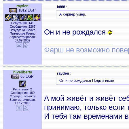
rayden
k888 :
1012 EGP
А сервер умер.
Репутация: 141
Сообщения: 2267
Он и не рождался
Откуда: RHSnova
Питерское Крыло
Зарегистрирован:
_________________
07.09.2002
Фарш не возможно повер
hiveliberty
rayden :
65 EGP
Он и не рождался Подмигиваю
Репутация: 2
Сообщения: 150
А мой живёт и живёт се
Откуда: Тольятти
Зарегистрирован:
17.12.2013
принимаю, только если т
И тебя там временами 