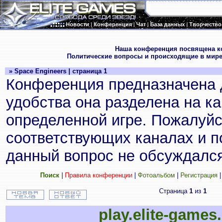
Новости
|
Конференция
|
Чат
|
База данных
|
Творчество
.
Наша конференция посвящена к
Политические вопросы и происходящие в мире
» Space Engineers | страница 1
Конференция предназначена 
удобства она разделена на к
определенной игре. Пожалуйс
соответствующих каналах и по
данный вопрос не обсуждался
Поиск
|
Правила конференции
|
Фотоальбом
|
Регистрация
Страница
1
из
1
play.elite-games