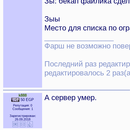
Зы: бекап файлика сде
Зыы
Место для списка по ог
_________________
Фарш не возможно повер
Последний раз редактиро
редактировалось 2 раз(а
k888
А сервер умер.
50 EGP
Репутация: 0
Сообщения: 1
Зарегистрирован:
26.09.2018