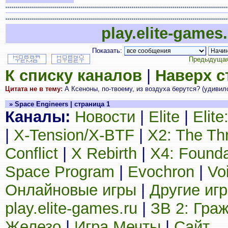
play.elite-games
Показать:
Предыдущая
К списку каналов
|
Наверх 
Цитата не в тему:
А Ксеноны, по-твоему, из воздуха берутся? (удиви
» Space Engineers | страница 1
Каналы:
Новости
|
Elite
|
Elit
|
X-Tension/X-BTF
|
X2: The Th
Conflict
|
X Rebirth
|
X4: Founda
Space Program
|
Evochron
|
Vo
Онлайновые игры
|
Другие иг
play.elite-games.ru
|
ЗВ 2: Гра
Железо
|
Игра Мечты
|
Сайт