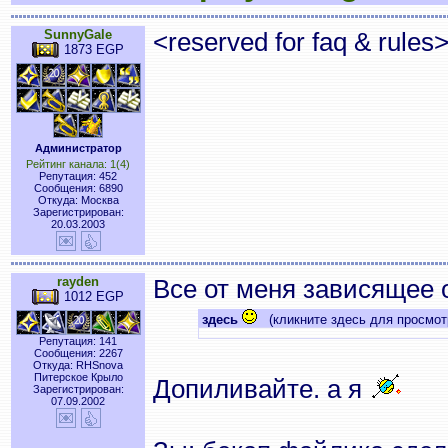
SunnyGale
<reserved for faq & rules
1873 EGP
Администратор
Рейтинг канала: 1(4)
Репутация: 452
Сообщения: 6890
Откуда: Москва
Зарегистрирован:
20.03.2003
rayden
Все от меня зависящее 
1012 EGP
здесь
(кликните здесь для просмот
Репутация: 141
Сообщения: 2267
Откуда: RHSnova
Питерское Крыло
Допиливайте. а я
Зарегистрирован:
07.09.2002