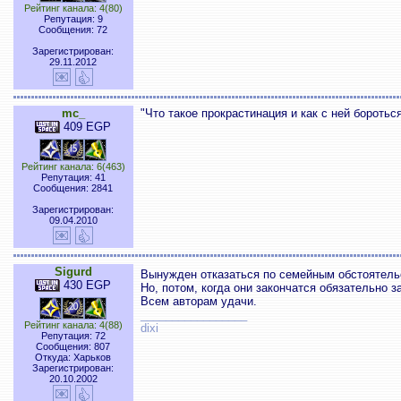
Рейтинг канала: 4(80)
Репутация: 9
Сообщения: 72
Зарегистрирован:
29.11.2012
mc_
"Что такое прокрастинация и как с ней боротьс
409 EGP
Рейтинг канала: 6(463)
Репутация: 41
Сообщения: 2841
Зарегистрирован:
09.04.2010
Sigurd
Вынужден отказаться по семейным обстоятел
430 EGP
Но, потом, когда они закончатся обязательно з
Всем авторам удачи.
_________________
Рейтинг канала: 4(88)
dixi
Репутация: 72
Сообщения: 807
Откуда: Харьков
Зарегистрирован:
20.10.2002