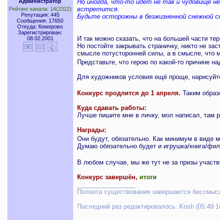
Администратор
Но иногда, что-то идет не так и чудовище н
встретится.
Рейтинг канала: 14(2322)
Репутация: 445
Будьте осторожны в безжизненной снежной 
Сообщения: 17650
Откуда: Кемерово
Зарегистрирован:
И так можно сказать, что на большей части те
08.02.2001
Но постойте закрывать страничку, никто не за
смысле потусторонней силы, а в смысле, что м
Представьте, что герою по какой-то причине 
Для художников условия ещё проще, нарисуйте
Конкурс продлится до 1 апреля.
Таким образо
Куда сдавать работы:
Лучше пишите мне в личку, мол написал, там р
Награды:
Они будут, обязательно. Как минимум в виде м
Думаю обязательно будет и игрушка/книга/филь
В любом случае, мы же тут не за призы участ
Конкурс завершён,
итоги
_________________
Полнота существования завершается бессмыс
Последний раз редактировалось: Kosh (05:49 14