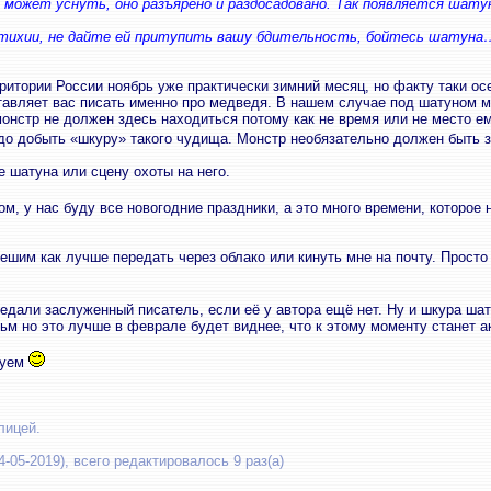
е может уснуть, оно разъярено и раздосадовано. Так появляется шат
стихии, не дайте ей притупить вашу бдительность, бойтесь шатуна
рритории России ноябрь уже практически зимний месяц, но факту таки ос
ставляет вас писать именно про медведя. В нашем случае под шатуном м
онстр не должен здесь находиться потому как не время или не место ем
надо добыть «шкуру» такого чудища. Монстр необязательно должен быть
 шатуна или сцену охоты на него.
м, у нас буду все новогодние праздники, а это много времени, которое
ешим как лучше передать через облако или кинуть мне на почту. Просто 
едали заслуженный писатель, если её у автора ещё нет. Ну и шкура ша
м но это лучше в феврале будет виднее, что к этому моменту станет а
вуем
лицей.
-05-2019), всего редактировалось 9 раз(а)