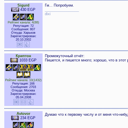
Sigurd
Гм... Попробуем.
430 EGP
_________________
dixi
Рейтинг канала: 4(88)
Репутация: 72
Сообщения: 807
Откуда: Харьков
Зарегистрирован:
20.10.2002
Криптон
Промежуточный отчёт:
1033 EGP
Пишется, и пишется много; хорошо, что в этот 
Рейтинг канала: 10(1432)
Репутация: 166
Сообщения: 2703
Откуда: Москва
Зарегистрирован:
05.04.2008
Avtovor
Думаю что к первому числу и от меня что-нибуд
234 EGP