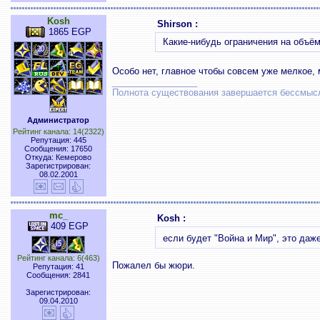
Kosh
Shirson :
1865 EGP
Какие-нибудь ограничения на объём
Особо нет, главное чтобы совсем уже мелкое, 
_________________
Полнота существования завершается бессмыс
Администратор
Рейтинг канала: 14(2322)
Репутация: 445
Сообщения: 17650
Откуда: Кемерово
Зарегистрирован:
08.02.2001
mc_
Kosh :
409 EGP
если будет "Война и Мир", это да
Рейтинг канала: 6(463)
Пожалел бы жюри.
Репутация: 41
Сообщения: 2841
Зарегистрирован:
09.04.2010