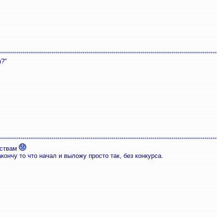
я?"
ьствам
акончу то что начал и выложу просто так, без конкурса.