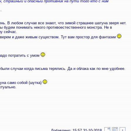
ун, страшный и опасный противник на пути того кто с ним
…
ень. В любом случае все знают, что зимой страшнее шатуна зверя нет.
ы будем понимать некого противоестественного монстра. Не в
у сейчас.
 зверем и даже живым существом. Тут вам простор для фантазии
 надо потратить с умом
были случаи когда письма терялись. Да и облака как по мне удобнее.
туна само собой (шутка)
ктуально.
Добавлено: 15:57 31-10-2018