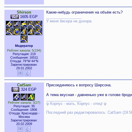
Shirson
Какие-нибудь ограничения на объём есть?
1605 EGP
_________________
У меня бисера не доxеpа.
Модератор
Рейтинг канала: 5(194)
Репутация: 219
Сообщения: 16511
Откуда: 79°W 44°N
Зарегистрирован:
29.01.2002
CatSam
Присоединяюсь к вопросу Ширсона.
324 EGP
А тема вкусная - давненько уже в голове броди
_________________
Рейтинг канала: 3(27)
ψ Корпус - мать, Корпус - отец! ψ
Репутация: 35
Сообщения: 1806
Последний раз редактировалось: CatSam (19:58
Откуда: Краснодар -
Москва
Зарегистрирован:
20.02.2009