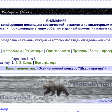
|
Сообщество
|
О сайте
ВНИМАНИЕ!
 конференция посвящена космической тематике и компьютерным и
осы и происходящие в мире события в данный момент на нашем сай
разделена на каналы, каждый из которых посвящен определенной игре.
и
|
Фотоальбом
|
Регистрация
|
Список пилотов
|
Профиль
|
Войти и прове
Страница
1
из
3
раницу:
1
,
2
,
3
След.
|
Все страницы
Канал творчества
: «Осенне-зимний конкурс "Шкура шатуна"»
овища.