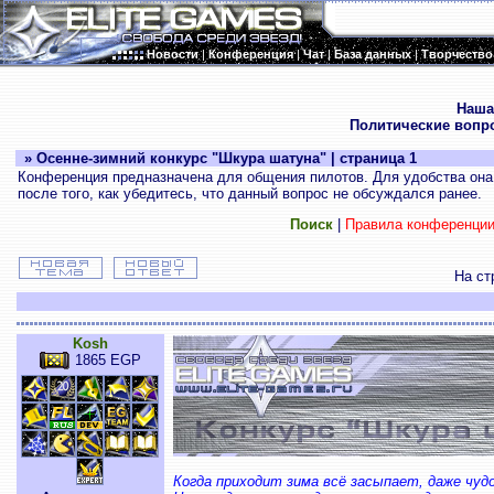
Новости
|
Конференция
|
Чат
|
База данных
|
Творчество
.
Наша
Политические вопр
» Осенне-зимний конкурс "Шкура шатуна" | страница 1
Конференция предназначена для общения пилотов. Для удобства она 
после того, как убедитесь, что данный вопрос не обсуждался ранее.
Поиск
|
Правила конференци
На ст
Kosh
1865 EGP
Когда приходит зима всё засыпает, даже чуд