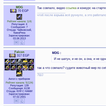
MDG
Так совпало, видео
ссылка
и конкурс на старте
70 EGP
_________________
чтоб после взрыва всё рухнуло, а это работал
Рейтинг канала: 1(4)
Репутация: 4
Сообщения: 7
Откуда: Чайковский,
КамаРека
Зарегистрирован:
03.06.2013
Falcon
MDG :
317 EGP
И не шатун, и не он, а она, и не 
так а что совпало? судите животный мир по се
_________________
7ШJ
Ангел с прибором
Рейтинг канала: 5(124)
Репутация: 139
Сообщения: 6138
Откуда: КУЙ С НАМИ
Зарегистрирован:
07.02.2001