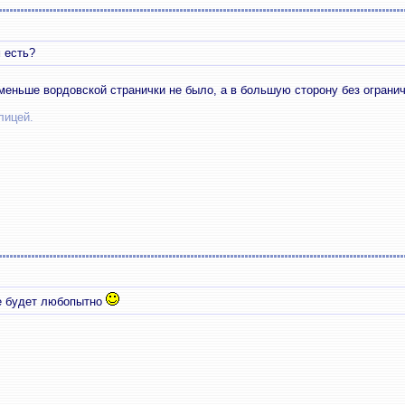
 есть?
меньше вордовской странички не было, а в большую сторону без ограни
лицей.
же будет любопытно