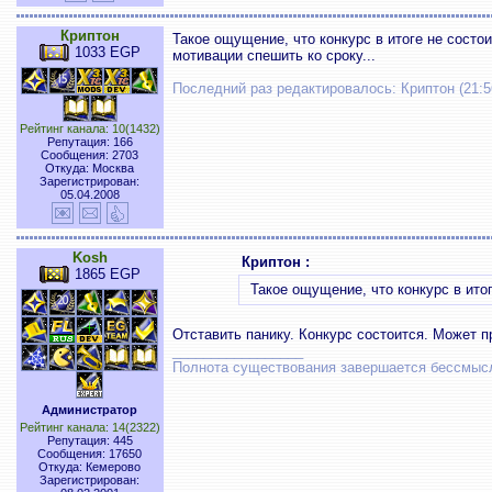
Криптон
Такое ощущение, что конкурс в итоге не состо
1033 EGP
мотивации спешить ко сроку...
Последний раз редактировалось: Криптон (21:56
Рейтинг канала: 10(1432)
Репутация: 166
Сообщения: 2703
Откуда: Москва
Зарегистрирован:
05.04.2008
Kosh
Криптон :
1865 EGP
Такое ощущение, что конкурс в итог
Отставить панику. Конкурс состоится. Может 
_________________
Полнота существования завершается бессмыс
Администратор
Рейтинг канала: 14(2322)
Репутация: 445
Сообщения: 17650
Откуда: Кемерово
Зарегистрирован: