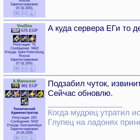
Russia
Зарегистрирован:
07.02.2001
VooDoo
А куда сервера ЕГи то д
675 EGP
Репутация: 75
Сообщения: 3463
Откуда: Saint-Petersburg,
Russia
Зарегистрирован:
07.02.2001
A.Mansurov
Подзабил чуток, извини
981 EGP
Сейчас обновлю.
_________________
Технический
Когда мудрец утратил и
Администратор
Репутация: 203
Глупец на ладонях прин
Сообщения: 5042
Откуда: Екатеринбург
Зарегистрирован:
24.05.2005