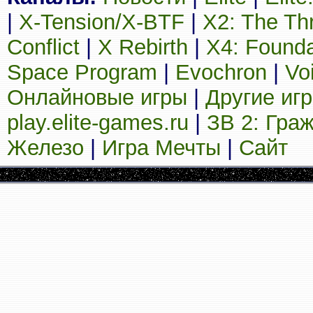
|
X-Tension/X-BTF
|
X2: The Th
Conflict
|
X Rebirth
|
X4: Founda
Space Program
|
Evochron
|
Vo
Онлайновые игры
|
Другие иг
play.elite-games.ru
|
ЗВ 2: Гра
Железо
|
Игра Мечты
|
Сайт