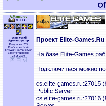
Of
A.Mansurov
981 EGP
Проект Elite-Games.Ru 
Технический
Администратор
Репутация: 203
Сообщения: 5042
Откуда: Екатеринбург
На базе Elite-Games ра
Зарегистрирован:
24.05.2005
Подключиться можно по
cs.elite-games.ru:27015 
Public Server
cs.elite-games.ru:27016 
Server