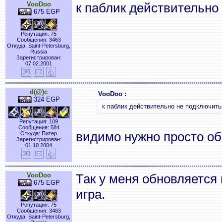
VooDoo
к паблик действительно
675 EGP
Репутация: 75
Сообщения: 3463
Откуда: Saint-Petersburg,
Russia
Зарегистрирован:
07.02.2001
d(@)c
VooDoo :
324 EGP
к паблик действительно не подключить
Репутация: 109
Сообщения: 584
видимо нужно просто об
Откуда: Питер
Зарегистрирован:
01.10.2004
VooDoo
Так у меня обновляется 
675 EGP
игра.
Репутация: 75
Сообщения: 3463
Откуда: Saint-Petersburg,