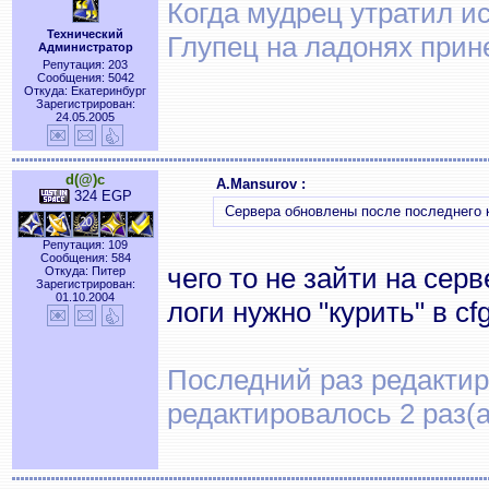
Когда мудрец утратил и
Технический
Глупец на ладонях прин
Администратор
Репутация: 203
Сообщения: 5042
Откуда: Екатеринбург
Зарегистрирован:
24.05.2005
d(@)c
A.Mansurov :
324 EGP
Сервера обновлены после последнего 
Репутация: 109
Сообщения: 584
чего то не зайти на сер
Откуда: Питер
Зарегистрирован:
01.10.2004
логи нужно "курить" в c
Последний раз редактиро
редактировалось 2 раз(а