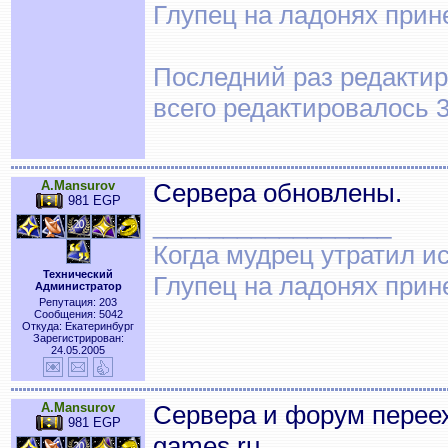
Глупец на ладонях прин
Последний раз редактиро
всего редактировалось 3
A.Mansurov
Сервера обновлены.
981 EGP
_________________
Когда мудрец утратил и
Технический
Глупец на ладонях прин
Администратор
Репутация: 203
Сообщения: 5042
Откуда: Екатеринбург
Зарегистрирован:
24.05.2005
A.Mansurov
Сервера и форум переех
981 EGP
games.ru.