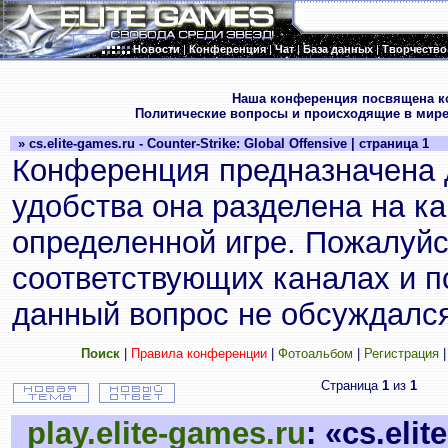
Новости
|
Конференция
|
Чат
|
База данных
|
Творчество
.
Наша конференция посвящена к
Политические вопросы и происходящие в мире
» cs.elite-games.ru - Counter-Strike: Global Offensive | страница 1
Конференция предназначена 
удобства она разделена на к
определенной игре. Пожалуйс
соответствующих каналах и по
данный вопрос не обсуждался
Поиск
|
Правила конференции
|
Фотоальбом
|
Регистрация
Страница
1
из
1
play.elite-games.ru
: «cs.eli