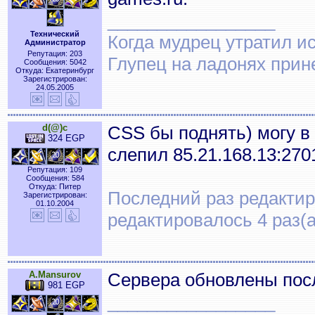
_________________
Технический
Когда мудрец утратил и
Администратор
Репутация: 203
Глупец на ладонях прин
Сообщения: 5042
Откуда: Екатеринбург
Зарегистрирован:
24.05.2005
d(@)c
CSS бы поднять) могу в
324 EGP
слепил 85.21.168.13:270
Репутация: 109
Сообщения: 584
Откуда: Питер
Последний раз редактиро
Зарегистрирован:
01.10.2004
редактировалось 4 раз(а
A.Mansurov
Сервера обновлены посл
981 EGP
_________________