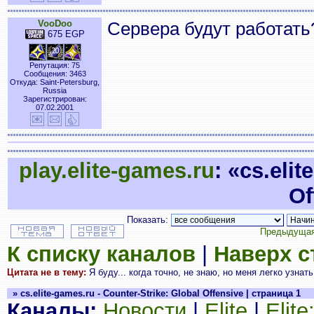
VooDoo
Сервера будут работать
675 EGP
Репутация: 75
Сообщения: 3463
Откуда: Saint-Petersburg,
Russia
Зарегистрирован:
07.02.2001
play.elite-games.ru
: «cs.eli
Of
Показать:
Предыдущая
К списку каналов
|
Наверх 
Цитата не в тему:
Я буду... когда точно, не знаю, но меня легко узнать
» cs.elite-games.ru - Counter-Strike: Global Offensive | страница 1
Каналы:
Новости
|
Elite
|
Elit