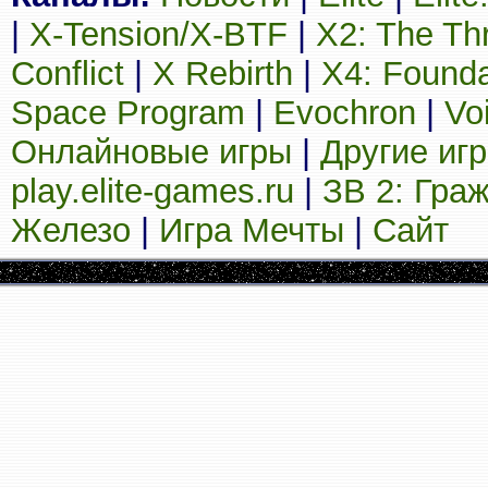
|
X-Tension/X-BTF
|
X2: The Th
Conflict
|
X Rebirth
|
X4: Founda
Space Program
|
Evochron
|
Vo
Онлайновые игры
|
Другие иг
play.elite-games.ru
|
ЗВ 2: Гра
Железо
|
Игра Мечты
|
Сайт