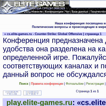
Новости
|
Конференция
|
Чат
|
База данных
|
Творчество
.
Наша конференция посвящена к
Политические вопросы и происходящие в мире
» cs.elite-games.ru - Counter-Strike: Global Offensive | страница 1
Конференция предназначена 
удобства она разделена на к
определенной игре. Пожалуйс
соответствующих каналах и по
данный вопрос не обсуждался
Поиск
|
Правила конференции
|
Фотоальбом
|
Регистрация
Страница
1
из
1
play.elite-games.ru
: «cs.eli