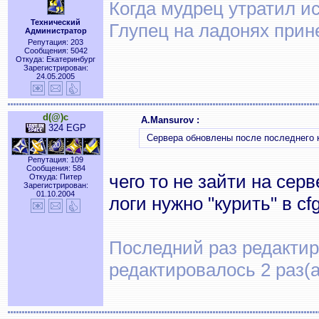
Когда мудрец утратил и
Технический
Глупец на ладонях прин
Администратор
Репутация: 203
Сообщения: 5042
Откуда: Екатеринбург
Зарегистрирован:
24.05.2005
d(@)c
A.Mansurov :
324 EGP
Сервера обновлены после последнего 
Репутация: 109
Сообщения: 584
чего то не зайти на сер
Откуда: Питер
Зарегистрирован:
01.10.2004
логи нужно "курить" в c
Последний раз редактиро
редактировалось 2 раз(а