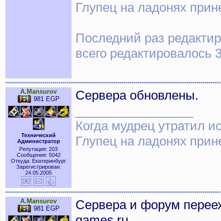
Глупец на ладонях прин
Последний раз редактиро
всего редактировалось 3
A.Mansurov
Сервера обновлены.
981 EGP
_________________
Когда мудрец утратил и
Технический
Глупец на ладонях прин
Администратор
Репутация: 203
Сообщения: 5042
Откуда: Екатеринбург
Зарегистрирован:
24.05.2005
A.Mansurov
Сервера и форум переех
981 EGP
games.ru.