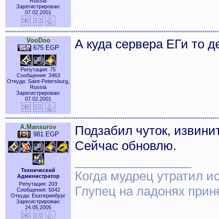
Russia
Зарегистрирован:
07.02.2001
VooDoo
А куда сервера ЕГи то д
675 EGP
Репутация: 75
Сообщения: 3463
Откуда: Saint-Petersburg,
Russia
Зарегистрирован:
07.02.2001
A.Mansurov
Подзабил чуток, извини
981 EGP
Сейчас обновлю.
_________________
Технический
Когда мудрец утратил и
Администратор
Репутация: 203
Глупец на ладонях прин
Сообщения: 5042
Откуда: Екатеринбург
Зарегистрирован:
24.05.2005