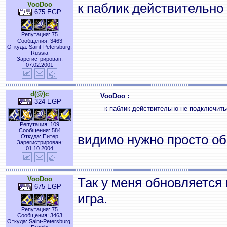
VooDoo
к паблик действительно
675 EGP
Репутация: 75
Сообщения: 3463
Откуда: Saint-Petersburg,
Russia
Зарегистрирован:
07.02.2001
d(@)c
VooDoo :
324 EGP
к паблик действительно не подключить
Репутация: 109
Сообщения: 584
видимо нужно просто об
Откуда: Питер
Зарегистрирован:
01.10.2004
VooDoo
Так у меня обновляется 
675 EGP
игра.
Репутация: 75
Сообщения: 3463
Откуда: Saint-Petersburg,