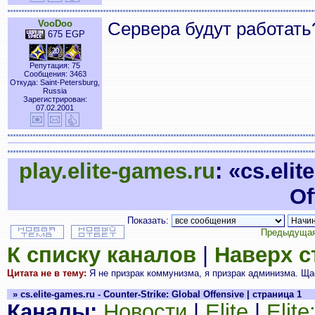
VooDoo
Сервера будут работать
675 EGP
Репутация: 75
Сообщения: 3463
Откуда: Saint-Petersburg,
Russia
Зарегистрирован:
07.02.2001
play.elite-games.ru
: «cs.eli
Of
Показать:
Предыдущая
К списку каналов
|
Наверх 
Цитата не в тему:
Я не призрак коммунизма, я призрак админизма. Щас
» cs.elite-games.ru - Counter-Strike: Global Offensive | страница 1
Каналы:
Новости
|
Elite
|
Elit