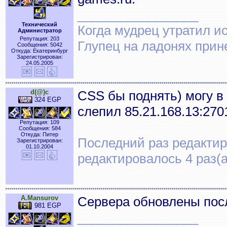
_________________
Технический
Когда мудрец утратил и
Администратор
Репутация: 203
Глупец на ладонях прин
Сообщения: 5042
Откуда: Екатеринбург
Зарегистрирован:
24.05.2005
d(@)c
CSS бы поднять) могу в
324 EGP
слепил 85.21.168.13:270
Репутация: 109
Сообщения: 584
Откуда: Питер
Последний раз редактиро
Зарегистрирован:
01.10.2004
редактировалось 4 раз(а
A.Mansurov
Сервера обновлены посл
981 EGP
_________________