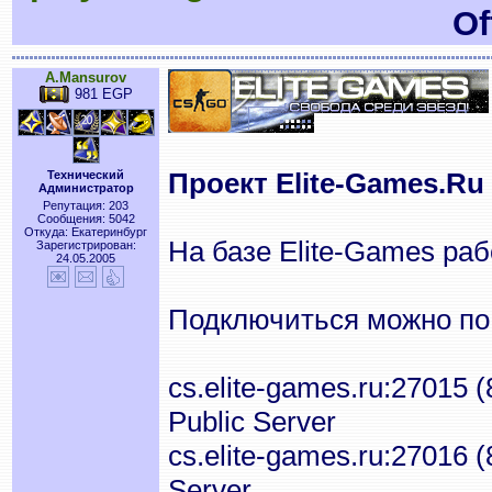
Of
A.Mansurov
981 EGP
Проект Elite-Games.Ru 
Технический
Администратор
Репутация: 203
Сообщения: 5042
Откуда: Екатеринбург
На базе Elite-Games ра
Зарегистрирован:
24.05.2005
Подключиться можно по
cs.elite-games.ru:27015 
Public Server
cs.elite-games.ru:27016 
Server