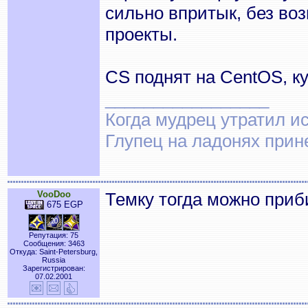
сильно впритык, без во
проекты.
CS поднят на CentOS, ку
_________________
Когда мудрец утратил и
Глупец на ладонях прин
VooDoo
Темку тогда можно приб
675 EGP
Репутация: 75
Сообщения: 3463
Откуда: Saint-Petersburg,
Russia
Зарегистрирован:
07.02.2001