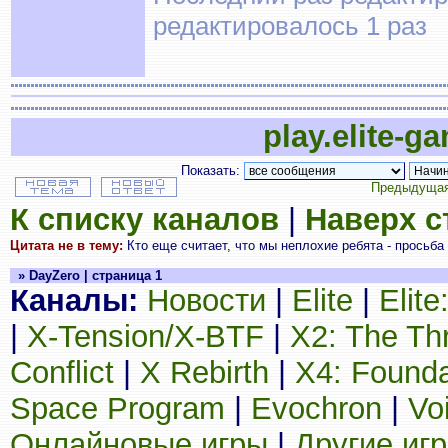
редактировалось 1 раз
play.elite-g
Показать:
Предыдущая
К списку каналов
|
Наверх 
Цитата не в тему:
Кто еще считает, что мы неплохие ребята - просьба 
» DayZero | страница 1
Каналы:
Новости
|
Elite
|
Elit
|
X-Tension/X-BTF
|
X2: The Th
Conflict
|
X Rebirth
|
X4: Founda
Space Program
|
Evochron
|
Vo
Онлайновые игры
|
Другие иг