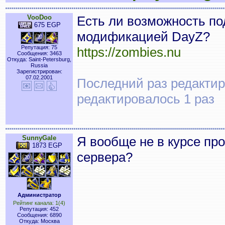
VooDoo
Есть ли возможность под
675 EGP
модификацией DayZ?
Репутация: 75
https://zombies.nu
Сообщения: 3463
Откуда: Saint-Petersburg,
Russia
Зарегистрирован:
07.02.2001
Последний раз редактиро
редактировалось 1 раз
SunnyGale
Я вообще не в курсе пр
1873 EGP
сервера?
Администратор
Рейтинг канала: 1(4)
Репутация: 452
Сообщения: 6890
Откуда: Москва