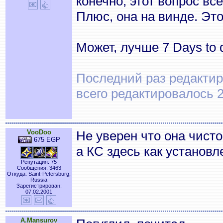
конечно, этот вопрос вс
Плюс, она на винде. Эт
Может, лучше 7 Days to 
Последний раз редактиро
всего редактировалось 2
VooDoo
Не уверен что она чисто
675 EGP
а КС здесь как установл
Репутация: 75
Сообщения: 3463
Откуда: Saint-Petersburg,
Russia
Зарегистрирован:
07.02.2001
A.Mansurov