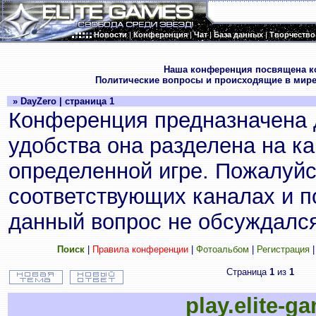
Новости
|
Конференция
|
Чат
|
База данных
|
Творчество
.
Наша конференция посвящена к
Политические вопросы и происходящие в мире
» DayZero | страница 1
Конференция предназначена 
удобства она разделена на к
определенной игре. Пожалуйс
соответствующих каналах и по
данный вопрос не обсуждался
Поиск
|
Правила конференции
|
Фотоальбом
|
Регистрация
Страница
1
из
1
play.elite-g