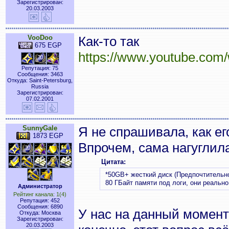
Зарегистрирован:
20.03.2003
VooDoo
Как-то так
675 EGP
https://www.youtube.co
Репутация: 75
Сообщения: 3463
Откуда: Saint-Petersburg,
Russia
Зарегистрирован:
07.02.2001
SunnyGale
Я не спрашивала, как ег
1873 EGP
Впрочем, сама нагуглил
Цитата:
*50GB+ жесткий диск (Предпочтительн
80 ГБайт памяти под логи, они реально
Администратор
Рейтинг канала: 1(4)
Репутация: 452
Сообщения: 6890
У нас на данный момент
Откуда: Москва
Зарегистрирован:
20.03.2003