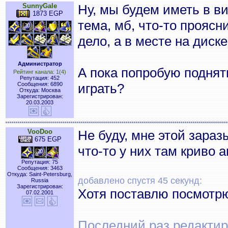
SunnyGale
Ну, мы будем иметь в ви
1873 EGP
тема, мб, что-то проясн
дело, а в месте на диске
Администратор
А пока попробую поднят
Рейтинг канала: 1(4)
Репутация: 452
Сообщения: 6890
играть?
Откуда: Москва
Зарегистрирован:
20.03.2003
VooDoo
Не буду, мне этой зараз
675 EGP
что-то у них там криво 
Репутация: 75
Сообщения: 3463
Откуда: Saint-Petersburg,
добавлено спустя 45 секунд:
Russia
Зарегистрирован:
Хотя поставлю посмотр
07.02.2001
Последний раз редактиро