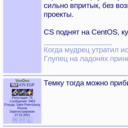
сильно впритык, без во
проекты.
CS поднят на CentOS, ку
_________________
Когда мудрец утратил и
Глупец на ладонях прин
VooDoo
Темку тогда можно приб
675 EGP
Репутация: 75
Сообщения: 3463
Откуда: Saint-Petersburg,
Russia
Зарегистрирован:
07.02.2001