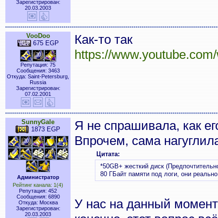
Зарегистрирован:
20.03.2003
VooDoo
Как-то так
675 EGP
https://www.youtube.co
Репутация: 75
Сообщения: 3463
Откуда: Saint-Petersburg,
Russia
Зарегистрирован:
07.02.2001
SunnyGale
Я не спрашивала, как ег
1873 EGP
Впрочем, сама нагуглил
Цитата:
*50GB+ жесткий диск (Предпочтительн
80 ГБайт памяти под логи, они реально
Администратор
Рейтинг канала: 1(4)
Репутация: 452
Сообщения: 6890
У нас на данный момент
Откуда: Москва
Зарегистрирован:
20.03.2003