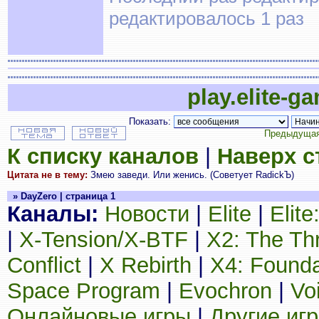
редактировалось 1 раз
play.elite-g
Показать:
Предыдущая
К списку каналов
|
Наверх 
Цитата не в тему:
Змею заведи. Или женись. (Советует RadickЪ)
» DayZero | страница 1
Каналы:
Новости
|
Elite
|
Elit
|
X-Tension/X-BTF
|
X2: The Th
Conflict
|
X Rebirth
|
X4: Founda
Space Program
|
Evochron
|
Vo
Онлайновые игры
|
Другие иг