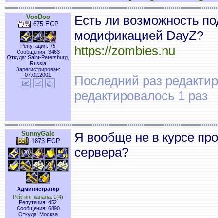
VooDoo
Есть ли возможность под
675 EGP
модификацией DayZ?
Репутация: 75
https://zombies.nu
Сообщения: 3463
Откуда: Saint-Petersburg,
Russia
Зарегистрирован:
07.02.2001
Последний раз редактиро
редактировалось 1 раз
SunnyGale
Я вообще не в курсе пр
1873 EGP
сервера?
Администратор
Рейтинг канала: 1(4)
Репутация: 452
Сообщения: 6890
Откуда: Москва