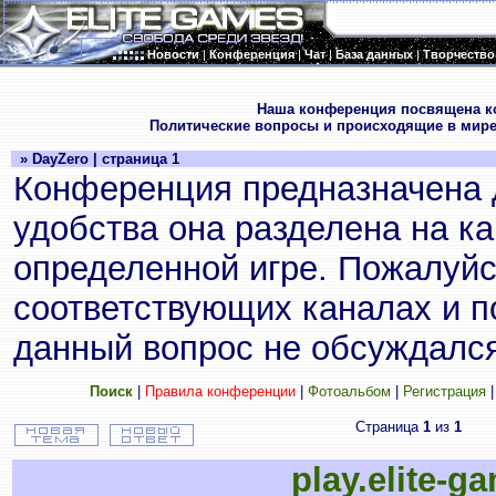
Новости
|
Конференция
|
Чат
|
База данных
|
Творчество
.
Наша конференция посвящена к
Политические вопросы и происходящие в мире
» DayZero | страница 1
Конференция предназначена 
удобства она разделена на к
определенной игре. Пожалуйс
соответствующих каналах и по
данный вопрос не обсуждался
Поиск
|
Правила конференции
|
Фотоальбом
|
Регистрация
Страница
1
из
1
play.elite-g