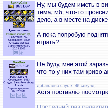
SunnyGale
Ну, мы будем иметь в ви
1873 EGP
тема, мб, что-то проясн
дело, а в месте на диске
Администратор
А пока попробую поднят
Рейтинг канала: 1(4)
Репутация: 452
Сообщения: 6890
играть?
Откуда: Москва
Зарегистрирован:
20.03.2003
VooDoo
Не буду, мне этой зараз
675 EGP
что-то у них там криво 
Репутация: 75
Сообщения: 3463
Откуда: Saint-Petersburg,
добавлено спустя 45 секунд:
Russia
Зарегистрирован:
Хотя поставлю посмотр
07.02.2001
Последний раз редактиро