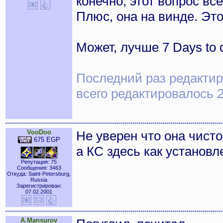
конечно, этот вопрос вс
Плюс, она на винде. Эт
Может, лучше 7 Days to 
Последний раз редактиро
всего редактировалось 2
VooDoo
Не уверен что она чисто
675 EGP
а КС здесь как установл
Репутация: 75
Сообщения: 3463
Откуда: Saint-Petersburg,
Russia
Зарегистрирован:
07.02.2001
A.Mansurov