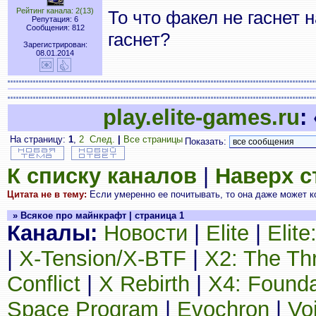
Рейтинг канала: 2(13)
То что факел не гаснет 
Репутация: 6
Сообщения: 812
гаснет?
Зарегистрирован:
08.01.2014
play.elite-games.ru
:
На страницу:
1
,
2
След.
|
Все страницы
Показать:
К списку каналов
|
Наверх 
Цитата не в тему:
Если умеренно ее почитывать, то она даже может ко
» Всякое про майнкрафт | страница 1
Каналы:
Новости
|
Elite
|
Elit
|
X-Tension/X-BTF
|
X2: The Th
Conflict
|
X Rebirth
|
X4: Founda
Space Program
|
Evochron
|
Vo