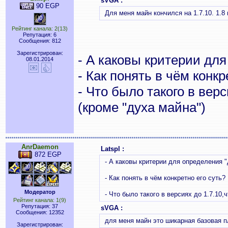
sVGA :
90 EGP
Для меня майн кончился на 1.7.10. 1.8
Рейтинг канала: 2(13)
Репутация: 6
Сообщения: 812
Зарегистрирован:
- А каковы критерии дл
08.01.2014
- Как понять в чём конкр
- Что было такого в вер
(кроме "духа майна")
AnrDaemon
Latspl :
872 EGP
- А каковы критерии для определения 
- Как понять в чём конкретно его суть?
Модератор
- Что было такого в версиях до 1.7.10,
Рейтинг канала: 1(9)
Репутация: 37
sVGA :
Сообщения: 12352
для меня майн это шикарная базовая п
Зарегистрирован: