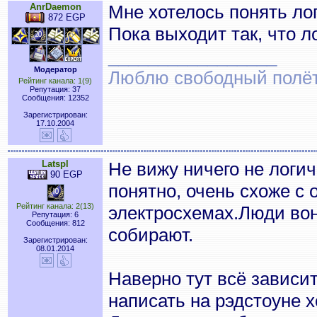
AnrDaemon
Мне хотелось понять лог
872 EGP
Пока выходит так, что 
_________________
Модератор
Люблю свободный полёт..
Рейтинг канала: 1(9)
Репутация: 37
Сообщения: 12352
Зарегистрирован:
17.10.2004
Latspl
Не вижу ничего не логич
90 EGP
понятно, очень схоже с
Рейтинг канала: 2(13)
электросхемах.Люди вон
Репутация: 6
Сообщения: 812
собирают.
Зарегистрирован:
08.01.2014
Наверно тут всё зависит
написать на рэдстоуне хо