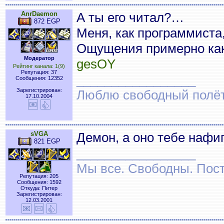
AnrDaemon
А ты его читал?…
872 EGP
Меня, как программиста,
Ощущения примерно ка
Модератор
gesOY
Рейтинг канала: 1(9)
Репутация: 37
_________________
Сообщения: 12352
Зарегистрирован:
Люблю свободный полёт..
17.10.2004
sVGA
Демон, а оно тебе нафи
821 EGP
_________________
Мы все. Свободны. Посту
Репутация: 205
Сообщения: 1592
Откуда: Питер
Зарегистрирован:
12.03.2001