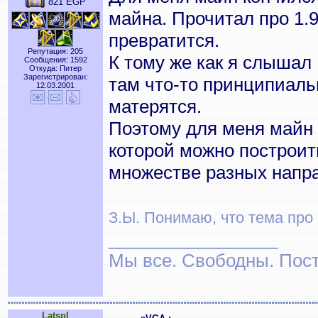
821 EGP
майна. Прочитал про 1.9
превратится.
Репутация: 205
К тому же как я слышал 
Сообщения: 1592
Откуда: Питер
Зарегистрирован:
там что-то принципиаль
12.03.2001
матерятся.
Поэтому для меня майн 
которой можно построить
множестве разных напр
З.Ы. Понимаю, что тема про в
_________________
Мы все. Свободны. Посту
Latspl