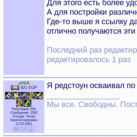
Для этого есть более уд
А для постройки различн
Где-то выше я ссылку да
отлично получаются эти
Последний раз редактиро
редактировалось 1 раз
sVGA
Я редстоун осваивал п
821 EGP
_________________
Мы все. Свободны. Посту
Репутация: 205
Сообщения: 1592
Откуда: Питер
Зарегистрирован:
12.03.2001