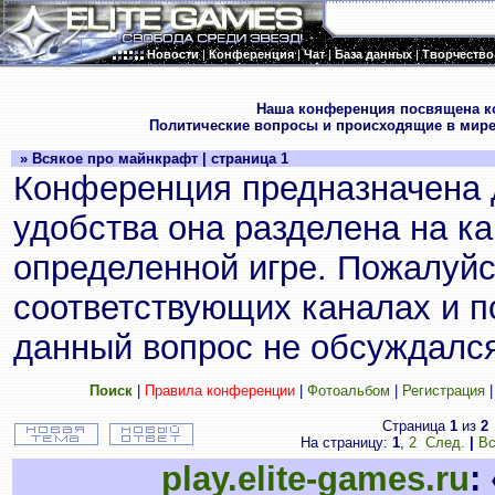
Новости
|
Конференция
|
Чат
|
База данных
|
Творчество
.
Наша конференция посвящена к
Политические вопросы и происходящие в мире
» Всякое про майнкрафт | страница 1
Конференция предназначена 
удобства она разделена на к
определенной игре. Пожалуйс
соответствующих каналах и по
данный вопрос не обсуждался
Поиск
|
Правила конференции
|
Фотоальбом
|
Регистрация
Страница
1
из
2
На страницу:
1
,
2
След.
|
Вс
play.elite-games.ru
: