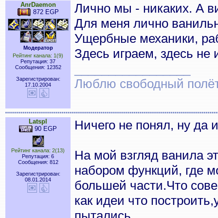
AnrDaemon
Лично мы - никаких. А ви
872 EGP
Для меня лично ванильн
Ущербные механики, ра
Модератор
Здесь играем, здесь не
Рейтинг канала: 1(9)
Репутация: 37
_________________
Сообщения: 12352
Зарегистрирован:
Люблю свободный полёт..
17.10.2004
Latspl
Ничего не понял, ну да 
90 EGP
Рейтинг канала: 2(13)
На мой взгляд ванила э
Репутация: 6
Сообщения: 812
набором функций, где м
Зарегистрирован:
08.01.2014
большей части.Что сове
как идеи что построить,
пытались.