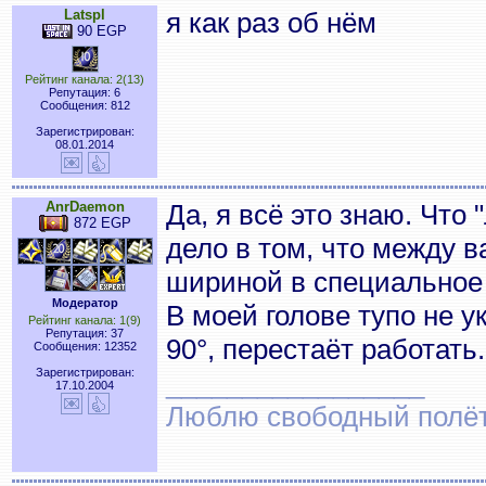
Latspl
я как раз об нём
90 EGP
Рейтинг канала: 2(13)
Репутация: 6
Сообщения: 812
Зарегистрирован:
08.01.2014
AnrDaemon
Да, я всё это знаю. Что 
872 EGP
дело в том, что между 
шириной в специальное
Модератор
В моей голове тупо не у
Рейтинг канала: 1(9)
Репутация: 37
90°, перестаёт работать.
Сообщения: 12352
Зарегистрирован:
_________________
17.10.2004
Люблю свободный полёт..