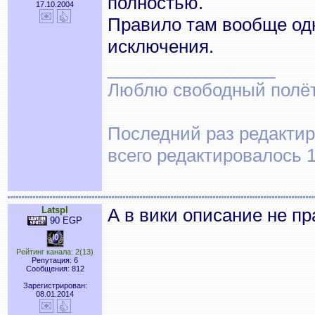
полностью.
17.10.2004
Правило там вообще одно
исключения.
_________________
Люблю свободный полёт..
Последний раз редактир
всего редактировалось 1
Latspl
А в вики описание не п
90 EGP
Рейтинг канала: 2(13)
Репутация: 6
Сообщения: 812
Зарегистрирован:
08.01.2014