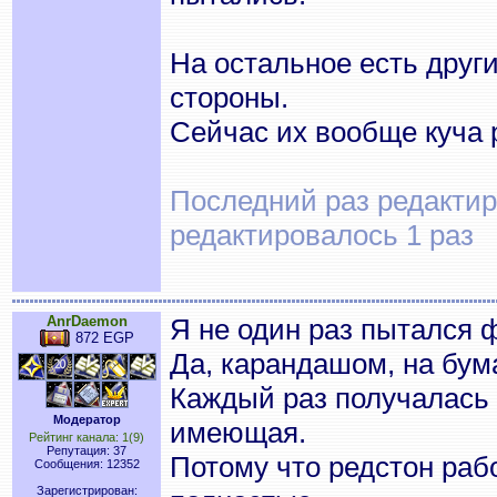
На остальное есть друг
стороны.
Сейчас их вообще куча 
Последний раз редактиро
редактировалось 1 раз
AnrDaemon
Я не один раз пытался 
872 EGP
Да, карандашом, на бума
Каждый раз получалась 
Модератор
имеющая.
Рейтинг канала: 1(9)
Репутация: 37
Потому что редстон раб
Сообщения: 12352
Зарегистрирован: