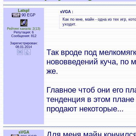
Latspl
sVGA :
90 EGP
Как по мне, майн - одна из тех игр, к
уходит.
Рейтинг канала: 2(13)
Репутация: 6
Сообщения: 812
Зарегистрирован:
08.01.2014
Так вроде под мелкомяг
нововведений куча, по м
же.
Главное чтоб они его пл
тенденция в этом плане 
продают некоторые...
sVGA
Для меня майн кончился 