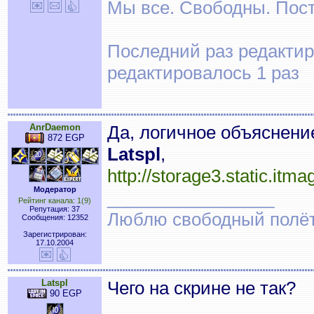
Мы все. Свободны. Посту
Последний раз редактиро
редактировалось 1 раз
AnrDaemon
Да, логичное объяснени
872 EGP
Latspl
,
http://storage3.static.i
Модератор
_________________
Рейтинг канала: 1(9)
Репутация: 37
Люблю свободный полёт..
Сообщения: 12352
Зарегистрирован:
17.10.2004
Latspl
Чего на скрине не так?
90 EGP