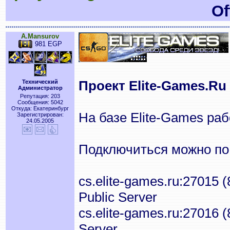
Of
A.Mansurov
981 EGP
Проект Elite-Games.Ru 
Технический
Администратор
Репутация: 203
Сообщения: 5042
Откуда: Екатеринбург
На базе Elite-Games ра
Зарегистрирован:
24.05.2005
Подключиться можно по
cs.elite-games.ru:27015 
Public Server
cs.elite-games.ru:27016 
Server