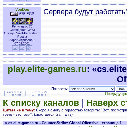
VooDoo
Сервера будут работать
675 EGP
Репутация: 75
Сообщения: 3463
Откуда: Saint-Petersburg,
Russia
Зарегистрирован:
07.02.2001
play.elite-games.ru
: «cs.eli
Of
Показать:
Предыдущая
К списку каналов
|
Наверх 
Цитата не в тему:
Скоро я смогу с гордостью говорить: "Вот, посмотри
треть - это Галя". (хвастается Garmahis)
» cs.elite-games.ru - Counter-Strike: Global Offensive | страница 1