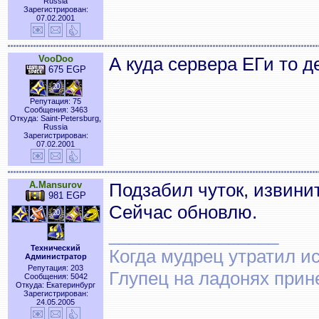
Russia
Зарегистрирован:
07.02.2001
VooDoo
А куда сервера ЕГи то д
675 EGP
Репутация: 75
Сообщения: 3463
Откуда: Saint-Petersburg,
Russia
Зарегистрирован:
07.02.2001
A.Mansurov
Подзабил чуток, извини
981 EGP
Сейчас обновлю.
_________________
Технический
Когда мудрец утратил и
Администратор
Репутация: 203
Глупец на ладонях прин
Сообщения: 5042
Откуда: Екатеринбург
Зарегистрирован:
24.05.2005