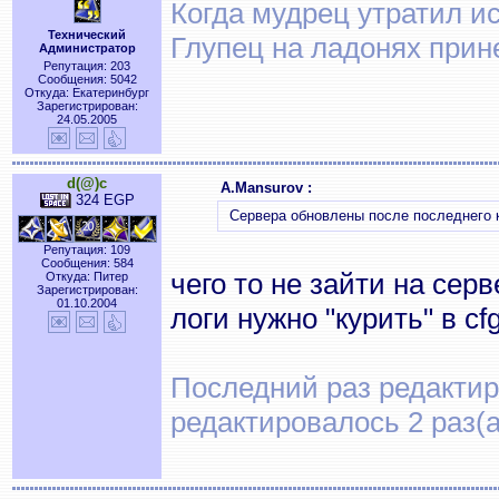
Когда мудрец утратил и
Технический
Глупец на ладонях прин
Администратор
Репутация: 203
Сообщения: 5042
Откуда: Екатеринбург
Зарегистрирован:
24.05.2005
d(@)c
A.Mansurov :
324 EGP
Сервера обновлены после последнего 
Репутация: 109
Сообщения: 584
чего то не зайти на сер
Откуда: Питер
Зарегистрирован:
01.10.2004
логи нужно "курить" в c
Последний раз редактиро
редактировалось 2 раз(а