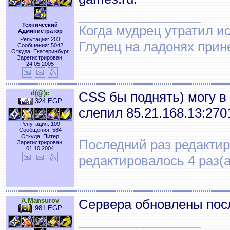
_________________
Технический
Когда мудрец утратил и
Администратор
Репутация: 203
Глупец на ладонях прин
Сообщения: 5042
Откуда: Екатеринбург
Зарегистрирован:
24.05.2005
d(@)c
CSS бы поднять) могу в
324 EGP
слепил 85.21.168.13:270
Репутация: 109
Сообщения: 584
Откуда: Питер
Последний раз редактиро
Зарегистрирован:
01.10.2004
редактировалось 4 раз(а
A.Mansurov
Сервера обновлены посл
981 EGP
_________________