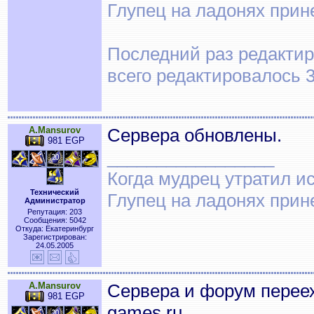
Глупец на ладонях прин
Последний раз редактиро
всего редактировалось 3
A.Mansurov
Сервера обновлены.
981 EGP
_________________
Когда мудрец утратил и
Технический
Глупец на ладонях прин
Администратор
Репутация: 203
Сообщения: 5042
Откуда: Екатеринбург
Зарегистрирован:
24.05.2005
A.Mansurov
Сервера и форум переех
981 EGP
games.ru.