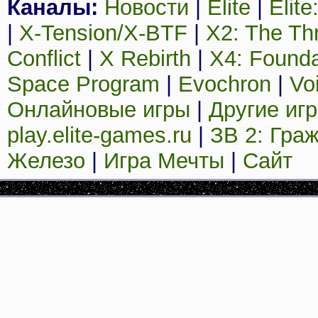
Каналы:
Новости
|
Elite
|
Elit
|
X-Tension/X-BTF
|
X2: The Th
Conflict
|
X Rebirth
|
X4: Founda
Space Program
|
Evochron
|
Vo
Онлайновые игры
|
Другие иг
play.elite-games.ru
|
ЗВ 2: Гра
Железо
|
Игра Мечты
|
Сайт