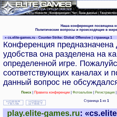
Новости
|
Конференция
|
Чат
|
База данных
|
Творчество
.
Наша конференция посвящена к
Политические вопросы и происходящие в мире
» cs.elite-games.ru - Counter-Strike: Global Offensive | страница 1
Конференция предназначена 
удобства она разделена на к
определенной игре. Пожалуйс
соответствующих каналах и по
данный вопрос не обсуждался
Поиск
|
Правила конференции
|
Фотоальбом
|
Регистрация
Страница
1
из
1
play.elite-games.ru
: «cs.eli