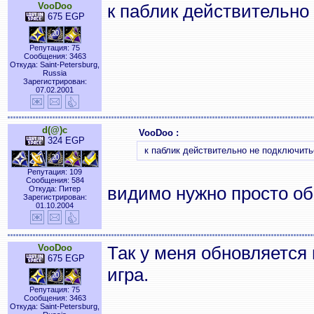
VooDoo
к паблик действительно
675 EGP
Репутация: 75
Сообщения: 3463
Откуда: Saint-Petersburg,
Russia
Зарегистрирован:
07.02.2001
d(@)c
VooDoo :
324 EGP
к паблик действительно не подключить
Репутация: 109
Сообщения: 584
видимо нужно просто об
Откуда: Питер
Зарегистрирован:
01.10.2004
VooDoo
Так у меня обновляется 
675 EGP
игра.
Репутация: 75
Сообщения: 3463
Откуда: Saint-Petersburg,