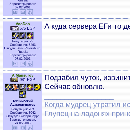
Russia
Зарегистрирован:
07.02.2001
VooDoo
А куда сервера ЕГи то д
675 EGP
Репутация: 75
Сообщения: 3463
Откуда: Saint-Petersburg,
Russia
Зарегистрирован:
07.02.2001
A.Mansurov
Подзабил чуток, извини
981 EGP
Сейчас обновлю.
_________________
Технический
Когда мудрец утратил и
Администратор
Репутация: 203
Глупец на ладонях прин
Сообщения: 5042
Откуда: Екатеринбург
Зарегистрирован:
24.05.2005