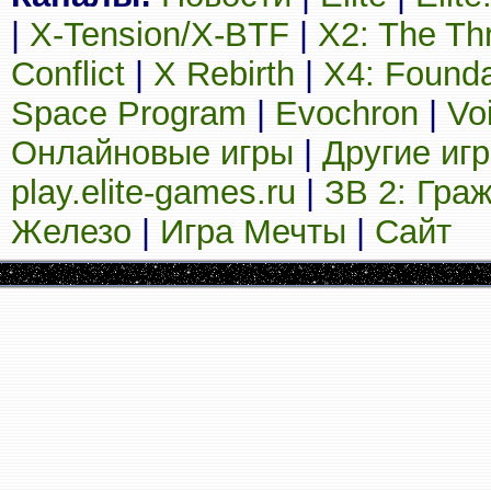
|
X-Tension/X-BTF
|
X2: The Th
Conflict
|
X Rebirth
|
X4: Founda
Space Program
|
Evochron
|
Vo
Онлайновые игры
|
Другие иг
play.elite-games.ru
|
ЗВ 2: Гра
Железо
|
Игра Мечты
|
Сайт