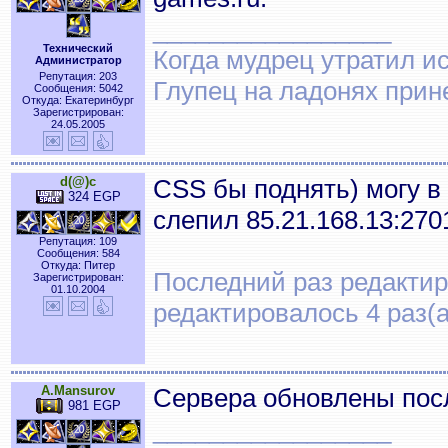
_________________
Технический
Когда мудрец утратил и
Администратор
Репутация: 203
Глупец на ладонях прин
Сообщения: 5042
Откуда: Екатеринбург
Зарегистрирован:
24.05.2005
d(@)c
CSS бы поднять) могу в
324 EGP
слепил 85.21.168.13:270
Репутация: 109
Сообщения: 584
Откуда: Питер
Последний раз редактиро
Зарегистрирован:
01.10.2004
редактировалось 4 раз(а
A.Mansurov
Сервера обновлены посл
981 EGP
_________________