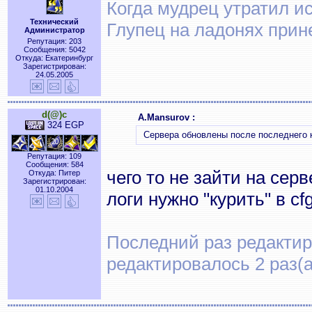
Когда мудрец утратил и
Технический
Глупец на ладонях прин
Администратор
Репутация: 203
Сообщения: 5042
Откуда: Екатеринбург
Зарегистрирован:
24.05.2005
d(@)c
A.Mansurov :
324 EGP
Сервера обновлены после последнего 
Репутация: 109
Сообщения: 584
чего то не зайти на сер
Откуда: Питер
Зарегистрирован:
01.10.2004
логи нужно "курить" в c
Последний раз редактиро
редактировалось 2 раз(а