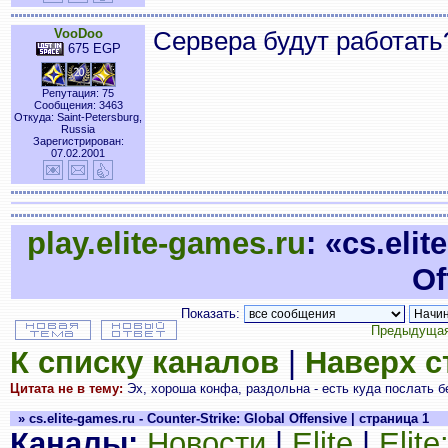
VooDoo
Сервера будут работать
675 EGP
Репутация: 75
Сообщения: 3463
Откуда: Saint-Petersburg,
Russia
Зарегистрирован:
07.02.2001
play.elite-games.ru
: «cs.eli
Of
Показать:
Предыдущая
К списку каналов
|
Наверх 
Цитата не в тему:
Эх, хороша конфа, раздольна - есть куда послать б
» cs.elite-games.ru - Counter-Strike: Global Offensive | страница 1
Каналы:
Новости
|
Elite
|
Elit