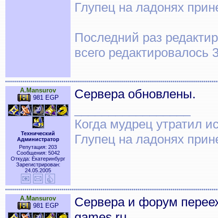
Глупец на ладонях прин
Последний раз редактиро
всего редактировалось 3
A.Mansurov
Сервера обновлены.
981 EGP
_________________
Когда мудрец утратил и
Технический
Глупец на ладонях прин
Администратор
Репутация: 203
Сообщения: 5042
Откуда: Екатеринбург
Зарегистрирован:
24.05.2005
A.Mansurov
Сервера и форум переех
981 EGP
games.ru.