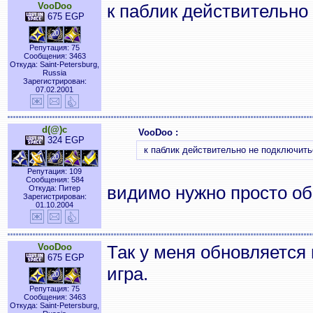
VooDoo
к паблик действительно
675 EGP
Репутация: 75
Сообщения: 3463
Откуда: Saint-Petersburg,
Russia
Зарегистрирован:
07.02.2001
d(@)c
VooDoo :
324 EGP
к паблик действительно не подключить
Репутация: 109
Сообщения: 584
видимо нужно просто об
Откуда: Питер
Зарегистрирован:
01.10.2004
VooDoo
Так у меня обновляется 
675 EGP
игра.
Репутация: 75
Сообщения: 3463
Откуда: Saint-Petersburg,