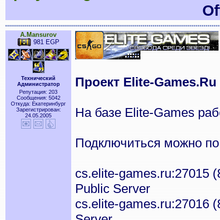
Of
A.Mansurov
981 EGP
Проект Elite-Games.Ru 
Технический
Администратор
Репутация: 203
Сообщения: 5042
Откуда: Екатеринбург
На базе Elite-Games ра
Зарегистрирован:
24.05.2005
Подключиться можно по
cs.elite-games.ru:27015 
Public Server
cs.elite-games.ru:27016 
Server