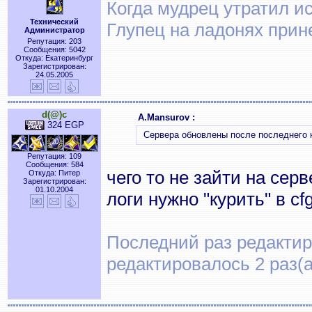
Когда мудрец утратил и
Технический
Глупец на ладонях прин
Администратор
Репутация: 203
Сообщения: 5042
Откуда: Екатеринбург
Зарегистрирован:
24.05.2005
d(@)c
A.Mansurov :
324 EGP
Сервера обновлены после последнего 
Репутация: 109
Сообщения: 584
чего то не зайти на сер
Откуда: Питер
Зарегистрирован:
01.10.2004
логи нужно "курить" в c
Последний раз редактиро
редактировалось 2 раз(а