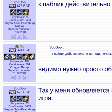
VooDoo
к паблик действительно
675 EGP
Репутация: 75
Сообщения: 3463
Откуда: Saint-Petersburg,
Russia
Зарегистрирован:
07.02.2001
d(@)c
VooDoo :
324 EGP
к паблик действительно не подключить
Репутация: 109
Сообщения: 584
видимо нужно просто об
Откуда: Питер
Зарегистрирован:
01.10.2004
VooDoo
Так у меня обновляется 
675 EGP
игра.
Репутация: 75
Сообщения: 3463
Откуда: Saint-Petersburg,