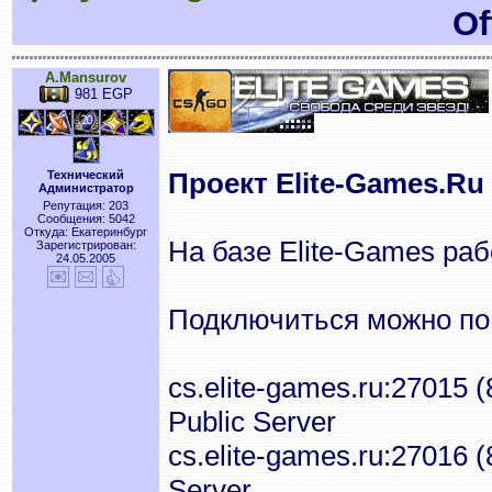
Of
A.Mansurov
981 EGP
Проект Elite-Games.Ru 
Технический
Администратор
Репутация: 203
Сообщения: 5042
Откуда: Екатеринбург
На базе Elite-Games ра
Зарегистрирован:
24.05.2005
Подключиться можно по
cs.elite-games.ru:27015 
Public Server
cs.elite-games.ru:27016 
Server