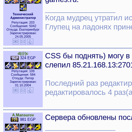
_________________
Технический
Когда мудрец утратил и
Администратор
Репутация: 203
Глупец на ладонях прин
Сообщения: 5042
Откуда: Екатеринбург
Зарегистрирован:
24.05.2005
d(@)c
CSS бы поднять) могу в
324 EGP
слепил 85.21.168.13:270
Репутация: 109
Сообщения: 584
Откуда: Питер
Последний раз редактиро
Зарегистрирован:
01.10.2004
редактировалось 4 раз(а
A.Mansurov
Сервера обновлены посл
981 EGP
_________________