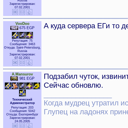
Russia
Зарегистрирован:
07.02.2001
VooDoo
А куда сервера ЕГи то д
675 EGP
Репутация: 75
Сообщения: 3463
Откуда: Saint-Petersburg,
Russia
Зарегистрирован:
07.02.2001
A.Mansurov
Подзабил чуток, извини
981 EGP
Сейчас обновлю.
_________________
Технический
Когда мудрец утратил и
Администратор
Репутация: 203
Глупец на ладонях прин
Сообщения: 5042
Откуда: Екатеринбург
Зарегистрирован:
24.05.2005