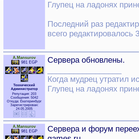
Глупец на ладонях прин
Последний раз редактиро
всего редактировалось 3
A.Mansurov
Сервера обновлены.
981 EGP
_________________
Когда мудрец утратил и
Технический
Глупец на ладонях прин
Администратор
Репутация: 203
Сообщения: 5042
Откуда: Екатеринбург
Зарегистрирован:
24.05.2005
A.Mansurov
Сервера и форум переех
981 EGP
games.ru.