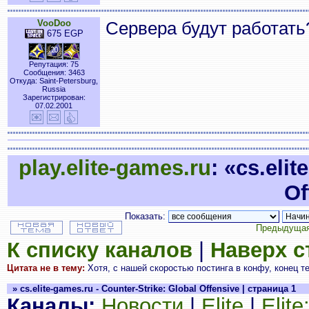
VooDoo
Сервера будут работать
675 EGP
Репутация: 75
Сообщения: 3463
Откуда: Saint-Petersburg,
Russia
Зарегистрирован:
07.02.2001
play.elite-games.ru
: «cs.eli
Of
Показать:
Предыдущая
К списку каналов
|
Наверх 
Цитата не в тему:
Хотя, с нашей скоростью постинга в конфу, конец те
» cs.elite-games.ru - Counter-Strike: Global Offensive | страница 1
Каналы:
Новости
|
Elite
|
Elit