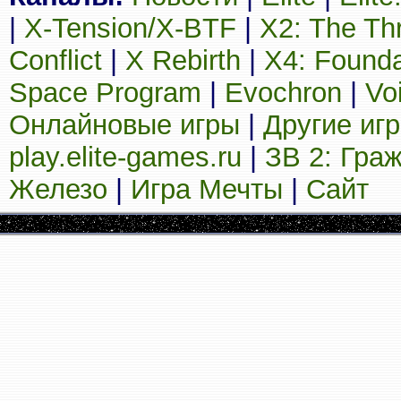
|
X-Tension/X-BTF
|
X2: The Th
Conflict
|
X Rebirth
|
X4: Founda
Space Program
|
Evochron
|
Vo
Онлайновые игры
|
Другие иг
play.elite-games.ru
|
ЗВ 2: Гра
Железо
|
Игра Мечты
|
Сайт