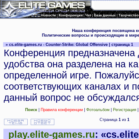
Новости
|
Конференция
|
Чат
|
База данных
|
Творчество
.
Наша конференция посвящена к
Политические вопросы и происходящие в мире
» cs.elite-games.ru - Counter-Strike: Global Offensive | страница 1
Конференция предназначена 
удобства она разделена на к
определенной игре. Пожалуйс
соответствующих каналах и по
данный вопрос не обсуждался
Поиск
|
Правила конференции
|
Фотоальбом
|
Регистрация
Страница
1
из
1
play.elite-games.ru
: «cs.eli