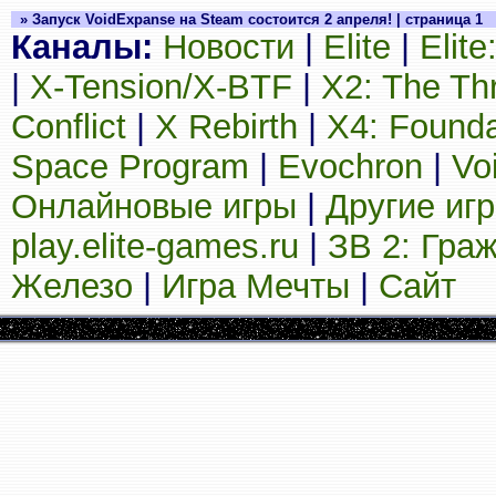
» Запуск VoidExpanse на Steam состоится 2 апреля! | страница 1
Каналы:
Новости
|
Elite
|
Elit
|
X-Tension/X-BTF
|
X2: The Th
Conflict
|
X Rebirth
|
X4: Founda
Space Program
|
Evochron
|
Vo
Онлайновые игры
|
Другие иг
play.elite-games.ru
|
ЗВ 2: Гра
Железо
|
Игра Мечты
|
Сайт