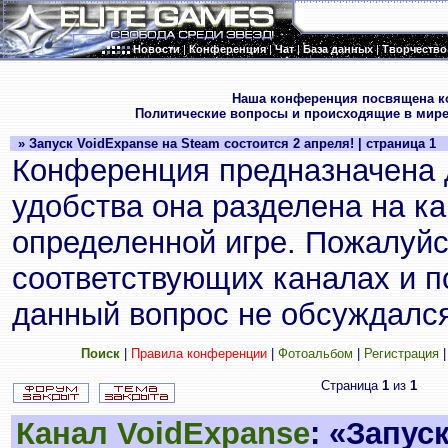
Новости
|
Конференция
|
Чат
|
База данных
|
Творчество
.
Наша конференция посвящена к
Политические вопросы и происходящие в мире
» Запуск VoidExpanse на Steam состоится 2 апреля! | страница 1
Конференция предназначена 
удобства она разделена на к
определенной игре. Пожалуйс
соответствующих каналах и по
данный вопрос не обсуждался
Поиск
|
Правила конференции
|
Фотоальбом
|
Регистрация
Страница
1
из
1
Канал VoidExpanse
: «Запус