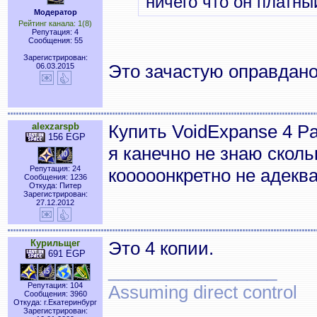
ничего что он платны
Модератор
Рейтинг канала: 1(8)
Репутация: 4
Сообщения: 55
Зарегистрирован:
Это зачастую оправдано
06.03.2015
alexzarspb
Купить VoidExpanse 4 Pa
156 EGP
я канечно не знаю сколь
Репутация: 24
кооооонкретно не адек
Сообщения: 1236
Откуда: Питер
Зарегистрирован:
27.12.2012
Курильщег
Это 4 копии.
691 EGP
_________________
Репутация: 104
Assuming direct control
Сообщения: 3960
Откуда: г.Екатеринбург
Зарегистрирован: