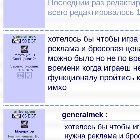
Последний раз редактиро
всего редактировалось 1
generalmek
хотелось бы чтобы игра 
50 EGP
реклама и бросовая цена
Репутация: -1
можно было но не по вр
Сообщения: 24
времени когда играеш н
Зарегистрирован:
19.02.2015
функционалу пройтись к
имхо
Silberspeer
generalmek :
65 EGP
хотелось бы чтобы иг
Модератор
нужна реклама и брос
Рейтинг канала: 1(8)