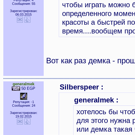
Репутация: 4
чтобы играть можно 
Сообщения: 55
Зарегистрирован:
определенного момен
06.03.2015
красоты а быстрей п
время....вообщем пр
Вот как раз демка - про
generalmek
Silberspeer :
50 EGP
generalmek :
Репутация: -1
Сообщения: 24
хотелось бы чтоб
Зарегистрирован:
19.02.2015
для этого нужна 
или демка такая 