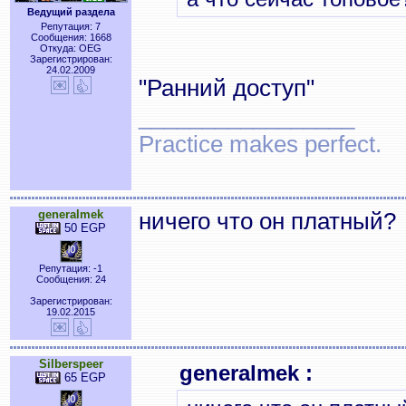
Ведущий раздела
Репутация: 7
Сообщения: 1668
Откуда: OEG
Зарегистрирован:
24.02.2009
"Ранний доступ"
_________________
Practice makes perfect.
generalmek
ничего что он платный?
50 EGP
Репутация: -1
Сообщения: 24
Зарегистрирован:
19.02.2015
Silberspeer
generalmek :
65 EGP