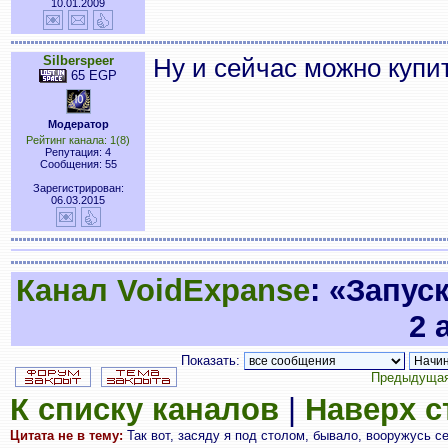
10.01.2009
Silberspeer
Ну и сейчас можно купи
65 EGP
Модератор
Рейтинг канала: 1(8)
Репутация: 4
Сообщения: 55
Зарегистрирован:
06.03.2015
Канал VoidExpanse
: «Запус
2 
Показать:
Предыдущая
К списку каналов
|
Наверх 
Цитата не в тему:
Так вот, засяду я под столом, бывало, вооружусь 