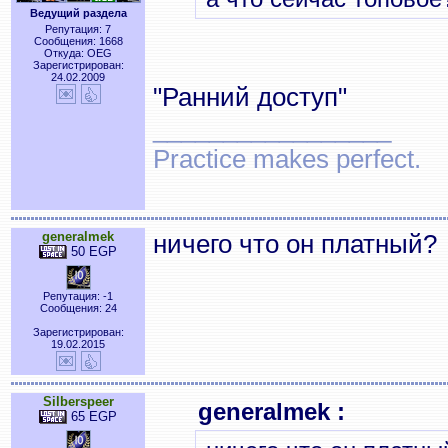
Ведущий раздела
Репутация: 7
Сообщения: 1668
Откуда: OEG
Зарегистрирован:
24.02.2009
"Ранний доступ"
_________________
Practice makes perfect.
generalmek
ничего что он платный?
50 EGP
Репутация: -1
Сообщения: 24
Зарегистрирован:
19.02.2015
Silberspeer
generalmek :
65 EGP