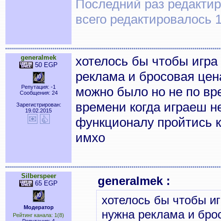
Последний раз редактиро
всего редактировалось 1
generalmek
хотелось бы чтобы игра 
50 EGP
реклама и бросовая цена
Репутация: -1
можно было но не по вр
Сообщения: 24
времени когда играеш н
Зарегистрирован:
19.02.2015
функционалу пройтись к
имхо
Silberspeer
generalmek :
65 EGP
хотелось бы чтобы иг
Модератор
нужна реклама и брос
Рейтинг канала: 1(8)