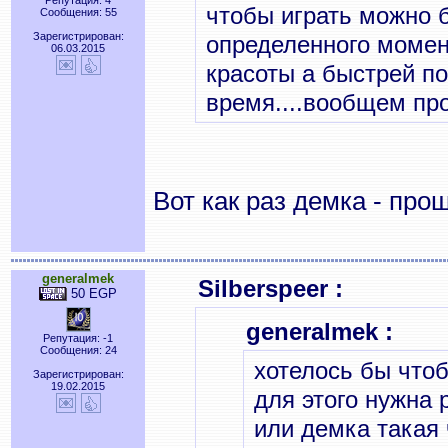
Репутация: 4
чтобы играть можно 
Сообщения: 55
Зарегистрирован:
определенного момен
06.03.2015
красоты а быстрей п
время....вообщем пр
Вот как раз демка - про
generalmek
Silberspeer :
50 EGP
generalmek :
Репутация: -1
Сообщения: 24
хотелось бы чтоб
Зарегистрирован:
19.02.2015
для этого нужна 
или демка такая 