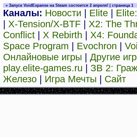
» Запуск VoidExpanse на Steam состоится 2 апреля! | страница 1
Каналы:
Новости
|
Elite
|
Elit
|
X-Tension/X-BTF
|
X2: The Th
Conflict
|
X Rebirth
|
X4: Founda
Space Program
|
Evochron
|
Vo
Онлайновые игры
|
Другие иг
play.elite-games.ru
|
ЗВ 2: Гра
Железо
|
Игра Мечты
|
Сайт