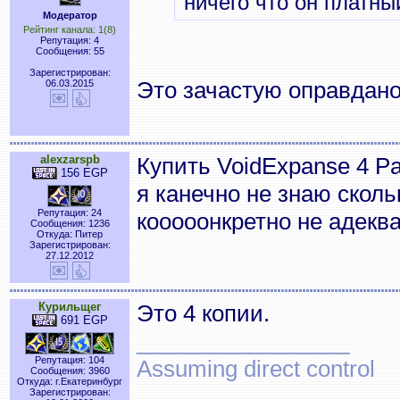
ничего что он платны
Модератор
Рейтинг канала: 1(8)
Репутация: 4
Сообщения: 55
Зарегистрирован:
Это зачастую оправдано
06.03.2015
alexzarspb
Купить VoidExpanse 4 Pa
156 EGP
я канечно не знаю сколь
Репутация: 24
кооооонкретно не адек
Сообщения: 1236
Откуда: Питер
Зарегистрирован:
27.12.2012
Курильщег
Это 4 копии.
691 EGP
_________________
Репутация: 104
Assuming direct control
Сообщения: 3960
Откуда: г.Екатеринбург
Зарегистрирован: