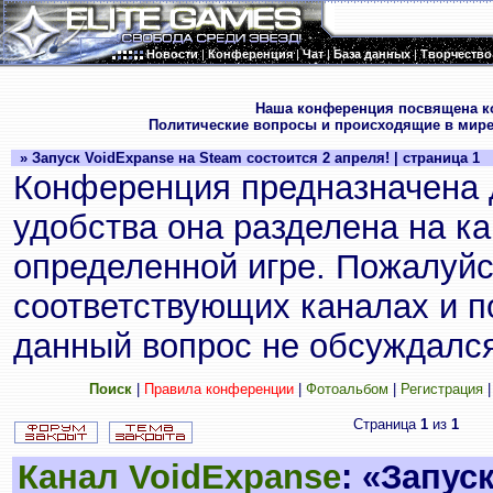
Новости
|
Конференция
|
Чат
|
База данных
|
Творчество
.
Наша конференция посвящена к
Политические вопросы и происходящие в мире
» Запуск VoidExpanse на Steam состоится 2 апреля! | страница 1
Конференция предназначена 
удобства она разделена на к
определенной игре. Пожалуйс
соответствующих каналах и по
данный вопрос не обсуждался
Поиск
|
Правила конференции
|
Фотоальбом
|
Регистрация
Страница
1
из
1
Канал VoidExpanse
: «Запус