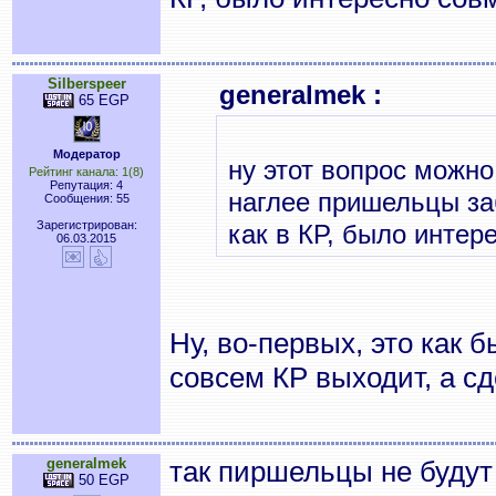
Silberspeer
generalmek :
65 EGP
Модератор
ну этот вопрос можн
Рейтинг канала: 1(8)
Репутация: 4
наглее пришельцы за
Сообщения: 55
Зарегистрирован:
как в КР, было интер
06.03.2015
Ну, во-первых, это как 
совсем КР выходит, а с
generalmek
так пиршельцы не будут
50 EGP