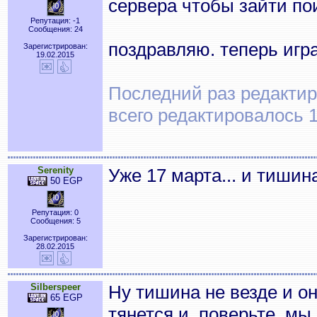
сервера чтобы зайти по
Репутация: -1
Сообщения: 24
поздравляю. теперь игр
Зарегистрирован:
19.02.2015
Последний раз редактиро
всего редактировалось 1
Serenity
Уже 17 марта... и тишин
50 EGP
Репутация: 0
Сообщения: 5
Зарегистрирован:
28.02.2015
Silberspeer
Ну тишина не везде и о
65 EGP
тянется и, поверьте, м