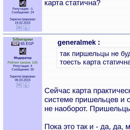
карта статична?
Репутация: -1
Сообщения: 24
Зарегистрирован:
19.02.2015
Silberspeer
generalmek :
65 EGP
так пиршельцы не бу
Модератор
тоесть карта статичн
Рейтинг канала: 1(8)
Репутация: 4
Сообщения: 55
Зарегистрирован:
06.03.2015
Сейчас карта практическ
системе пришельцев и оч
не наоборот. Пришельцы
Пока это так и - да, да