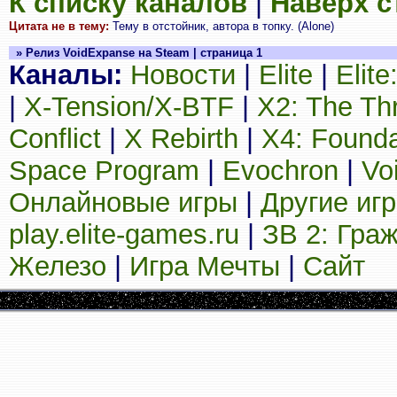
К списку каналов
|
Наверх 
Цитата не в тему:
Тему в отстойник, автора в топку. (Alone)
» Релиз VoidExpanse на Steam | страница 1
Каналы:
Новости
|
Elite
|
Elit
|
X-Tension/X-BTF
|
X2: The Th
Conflict
|
X Rebirth
|
X4: Founda
Space Program
|
Evochron
|
Vo
Онлайновые игры
|
Другие иг
play.elite-games.ru
|
ЗВ 2: Гра
Железо
|
Игра Мечты
|
Сайт