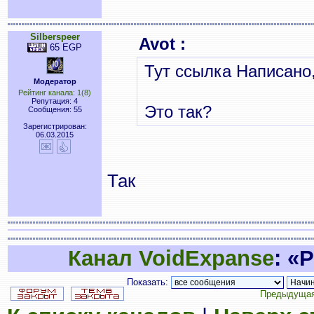
Silberspeer
Avot :
65 EGP
Тут ссылка Написано,
Модератор
Рейтинг канала: 1(8)
Репутация: 4
Это так?
Сообщения: 55
Зарегистрирован:
06.03.2015
Так
Канал VoidExpanse
: «
Показать:
Предыдущая