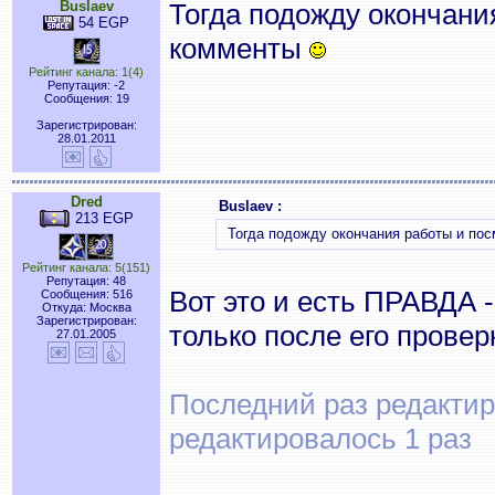
Buslaev
Тогда подожду окончани
54 EGP
комменты
Рейтинг канала: 1(4)
Репутация: -2
Сообщения: 19
Зарегистрирован:
28.01.2011
Dred
Buslaev :
213 EGP
Тогда подожду окончания работы и по
Рейтинг канала: 5(151)
Репутация: 48
Вот это и есть ПРАВДА -
Сообщения: 516
Откуда: Москва
Зарегистрирован:
только после его проверки
27.01.2005
Последний раз редактиро
редактировалось 1 раз