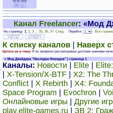
06.06.2009
Канал Freelancer
: «Мод 
На страницу:
1
,
2
,
3
...
35
,
36
,
37
След.
Перейти:
Все страни
К списку каналов
|
Наверх 
Цитата не в тему:
Я их профили рассматриваю долгими зимними вечерам
» Мод Джейдера "Наследие Номадов" | страница 1
Каналы:
Новости
|
Elite
|
Elit
|
X-Tension/X-BTF
|
X2: The Th
Conflict
|
X Rebirth
|
X4: Founda
Space Program
|
Evochron
|
Vo
Онлайновые игры
|
Другие иг
play.elite-games.ru
|
ЗВ 2: Гра