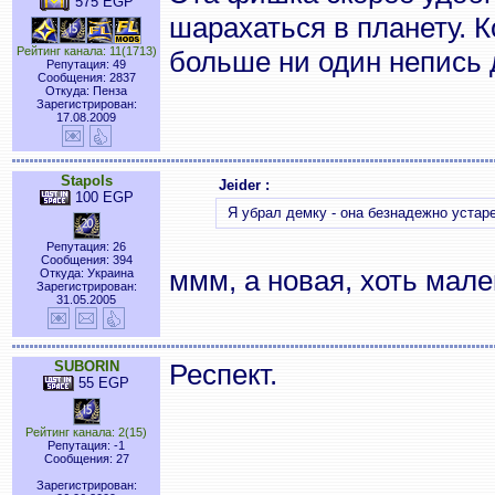
575 EGP
шарахаться в планету. К
Рейтинг канала: 11(1713)
больше ни один непись 
Репутация: 49
Сообщения: 2837
Откуда: Пенза
Зарегистрирован:
17.08.2009
Stapols
Jeider :
100 EGP
Я убрал демку - она безнадежно устар
Репутация: 26
Сообщения: 394
ммм, а новая, хоть мал
Откуда: Украина
Зарегистрирован:
31.05.2005
SUBORIN
Респект.
55 EGP
Рейтинг канала: 2(15)
Репутация: -1
Сообщения: 27
Зарегистрирован: