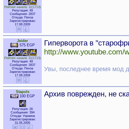
Рейтинг канала: 11(1713)
Репутация: 49
Сообщения: 2837
Откуда: Пенза
Зарегистрирован:
17.08.2009
Jeider
Гиперворота в "старофр
575 EGP
http://www.youtube.com
Рейтинг канала: 11(1713)
Репутация: 49
Сообщения: 2837
Увы, последнее время мод 
Откуда: Пенза
Зарегистрирован:
17.08.2009
Stapols
Архив поврежден, не ск
100 EGP
Репутация: 26
Сообщения: 394
Откуда: Украина
Зарегистрирован:
31.05.2005