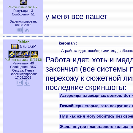
Рейтинг канала: 1(2)
Репутация: 3
у меня все пашет
Сообщения: 51
Зарегистрирован:
08.08.2012
Jeider
keroman :
575 EGP
А работа идет вообще или мод заброш
Работа идет, хоть и мед
Рейтинг канала: 11(1713)
Репутация: 49
закончил (все системы п
Сообщения: 2837
Откуда: Пенза
Зарегистрирован:
перехожу к сюжетной ли
17.08.2009
последние скриншоты:
Астероиды из звёздных волков. Вот 
Газмайнеры старые, зато вокруг них 
Ну и как же я могу обойтись без сво
Жаль, внутри планетарного кольца п