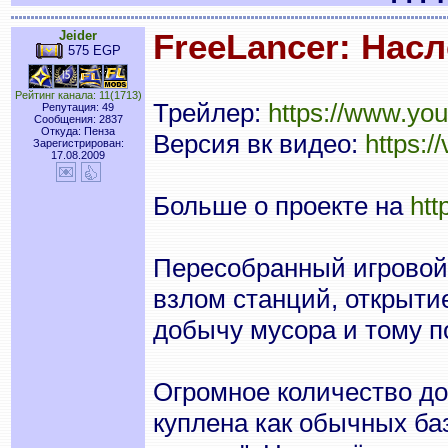
Jeider
FreeLancer: Нас
575 EGP
Рейтинг канала: 11(1713)
Трейлер:
https://www.y
Репутация: 49
Сообщения: 2837
Откуда: Пенза
Версия вк видео:
https:
Зарегистрирован:
17.08.2009
Больше о проекте на
htt
Пересобранный игровой
взлом станций, открытие
добычу мусора и тому п
Огромное количество до
куплена как обычных баз