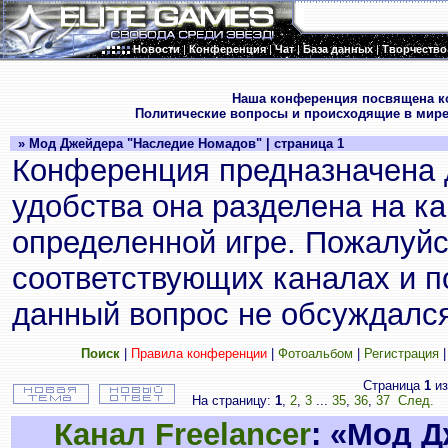
Новости
|
Конференция
|
Чат
|
База данных
|
Творчество
.
Наша конференция посвящена к
Политические вопросы и происходящие в мире
» Мод Джейдера "Наследие Номадов" | страница 1
Конференция предназначена 
удобства она разделена на к
определенной игре. Пожалуйс
соответствующих каналах и по
данный вопрос не обсуждался
Поиск
|
Правила конференции
|
Фотоальбом
|
Регистрация
Страница
1
и
На страницу:
1
,
2
,
3
...
35
,
36
,
37
След.
П
Канал Freelancer
: «Мод 