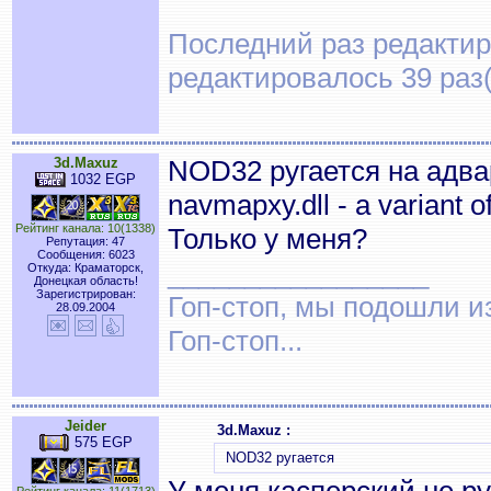
Последний раз редактиро
редактировалось 39 раз(
3d.Maxuz
NOD32 ругается на адва
1032 EGP
navmapxy.dll - a variant
Рейтинг канала: 10(1338)
Только у меня?
Репутация: 47
Сообщения: 6023
_________________
Откуда: Краматорск,
Донецкая область!
Зарегистрирован:
Гоп-стоп, мы подошли из
28.09.2004
Гоп-стоп...
Jeider
3d.Maxuz :
575 EGP
NOD32 ругается