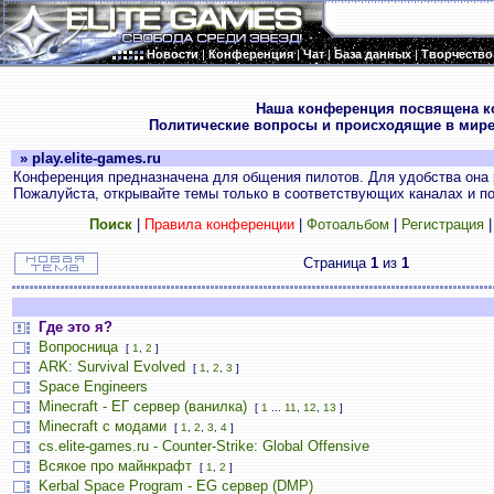
Новости
|
Конференция
|
Чат
|
База данных
|
Творчество
.
Наша конференция посвящена к
Политические вопросы и происходящие в мире
» play.elite-games.ru
Конференция предназначена для общения пилотов. Для удобства она 
Пожалуйста, открывайте темы только в соответствующих каналах и пос
Поиск
|
Правила конференции
|
Фотоальбом
|
Регистрация
Страница
1
из
1
Где это я?
Вопросница
[
1
,
2
]
ARK: Survival Evolved
[
1
,
2
,
3
]
Space Engineers
Minecraft - ЕГ сервер (ванилка)
[
1
...
11
,
12
,
13
]
Minecraft с модами
[
1
,
2
,
3
,
4
]
cs.elite-games.ru - Counter-Strike: Global Offensive
Всякое про майнкрафт
[
1
,
2
]
Kerbal Space Program - EG сервер (DMP)