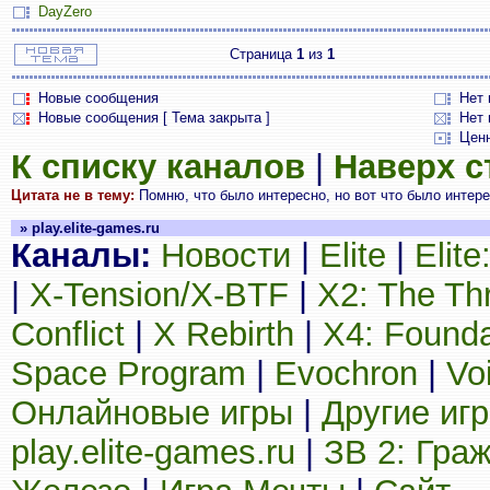
DayZero
Страница
1
из
1
Новые сообщения
Нет
Новые сообщения [ Тема закрыта ]
Нет 
Цен
К списку каналов
|
Наверх 
Цитата не в тему:
Помню, что было интересно, но вот что было интересн
» play.elite-games.ru
Каналы:
Новости
|
Elite
|
Elit
|
X-Tension/X-BTF
|
X2: The Th
Conflict
|
X Rebirth
|
X4: Founda
Space Program
|
Evochron
|
Vo
Онлайновые игры
|
Другие иг
play.elite-games.ru
|
ЗВ 2: Гра