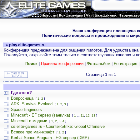
Новости
|
Конференция
|
Чат
|
База данных
|
Творчество
.
Наша конференция посвящена к
Политические вопросы и происходящие в мире
» play.elite-games.ru
Конференция предназначена для общения пилотов. Для удобства она 
Пожалуйста, открывайте темы только в соответствующих каналах и пос
Поиск
|
Правила конференции
|
Фотоальбом
|
Регистрация
Страница
1
из
1
Где это я?
Вопросница
[
1
,
2
]
ARK: Survival Evolved
[
1
,
2
,
3
]
Space Engineers
Minecraft - ЕГ сервер (ванилка)
[
1
...
11
,
12
,
13
]
Minecraft с модами
[
1
,
2
,
3
,
4
]
cs.elite-games.ru - Counter-Strike: Global Offensive
Всякое про майнкрафт
[
1
,
2
]
Kerbal Space Program - EG сервер (DMP)