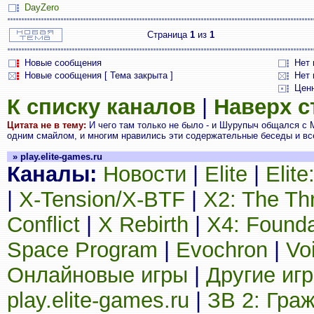
DayZero
Страница
1
из
1
Новые сообщения
Нет
Новые сообщения [ Тема закрыта ]
Нет 
Цен
К списку каналов
|
Наверх 
Цитата не в тему:
И чего там только не было - и Шурупыч общался 
одним смайлом, и многим нравились эти содержательные беседы и все 
» play.elite-games.ru
Каналы:
Новости
|
Elite
|
Elit
|
X-Tension/X-BTF
|
X2: The Th
Conflict
|
X Rebirth
|
X4: Founda
Space Program
|
Evochron
|
Vo
Онлайновые игры
|
Другие иг
play.elite-games.ru
|
ЗВ 2: Гра