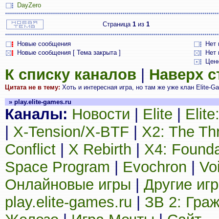
DayZero
Страница
1
из
1
Новые сообщения
Нет
Новые сообщения [ Тема закрыта ]
Нет 
Цен
К списку каналов
|
Наверх 
Цитата не в тему:
Хоть и интересная игра, но там же уже клан Elite-Ga
» play.elite-games.ru
Каналы:
Новости
|
Elite
|
Elit
|
X-Tension/X-BTF
|
X2: The Th
Conflict
|
X Rebirth
|
X4: Founda
Space Program
|
Evochron
|
Vo
Онлайновые игры
|
Другие иг
play.elite-games.ru
|
ЗВ 2: Гра