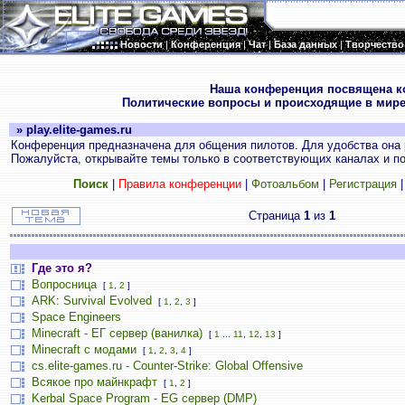
Новости
|
Конференция
|
Чат
|
База данных
|
Творчество
.
Наша конференция посвящена к
Политические вопросы и происходящие в мире
» play.elite-games.ru
Конференция предназначена для общения пилотов. Для удобства она 
Пожалуйста, открывайте темы только в соответствующих каналах и пос
Поиск
|
Правила конференции
|
Фотоальбом
|
Регистрация
Страница
1
из
1
Где это я?
Вопросница
[
1
,
2
]
ARK: Survival Evolved
[
1
,
2
,
3
]
Space Engineers
Minecraft - ЕГ сервер (ванилка)
[
1
...
11
,
12
,
13
]
Minecraft с модами
[
1
,
2
,
3
,
4
]
cs.elite-games.ru - Counter-Strike: Global Offensive
Всякое про майнкрафт
[
1
,
2
]
Kerbal Space Program - EG сервер (DMP)