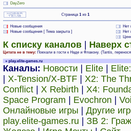
DayZero
Страница
1
из
1
Новые сообщения
Нет
Новые сообщения [ Тема закрыта ]
Нет 
Цен
К списку каналов
|
Наверх 
Цитата не в тему:
Поехали в гости к Наде и Флакону. (Tantis, перенос
» play.elite-games.ru
Каналы:
Новости
|
Elite
|
Elit
|
X-Tension/X-BTF
|
X2: The Th
Conflict
|
X Rebirth
|
X4: Founda
Space Program
|
Evochron
|
Vo
Онлайновые игры
|
Другие иг
play.elite-games.ru
|
ЗВ 2: Гра