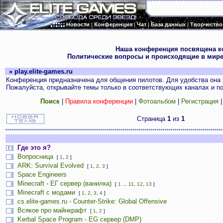
Новости
|
Конференция
|
Чат
|
База данных
|
Творчество
.
Наша конференция посвящена к
Политические вопросы и происходящие в мире
» play.elite-games.ru
Конференция предназначена для общения пилотов. Для удобства она 
Пожалуйста, открывайте темы только в соответствующих каналах и пос
Поиск
|
Правила конференции
|
Фотоальбом
|
Регистрация
Страница
1
из
1
Где это я?
Вопросница
[
1
,
2
]
ARK: Survival Evolved
[
1
,
2
,
3
]
Space Engineers
Minecraft - ЕГ сервер (ванилка)
[
1
...
11
,
12
,
13
]
Minecraft с модами
[
1
,
2
,
3
,
4
]
cs.elite-games.ru - Counter-Strike: Global Offensive
Всякое про майнкрафт
[
1
,
2
]
Kerbal Space Program - EG сервер (DMP)