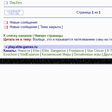
DayZero
Страница
1
из
1
Новые сообщения
Новые сообщения [ Тема закрыта ]
К списку каналов
|
Наверх страницы
Цитата не в тему:
Вообще, это и называется натягиванием совы на глоб
» play.elite-games.ru
Каналы:
Новости
|
Elite
|
Elite: Dangerous
|
Freelancer
|
Star Citizen
|
X-T
Evochron
|
VoidExpanse
|
Космические Миры
|
Онлайновые игры
|
Други