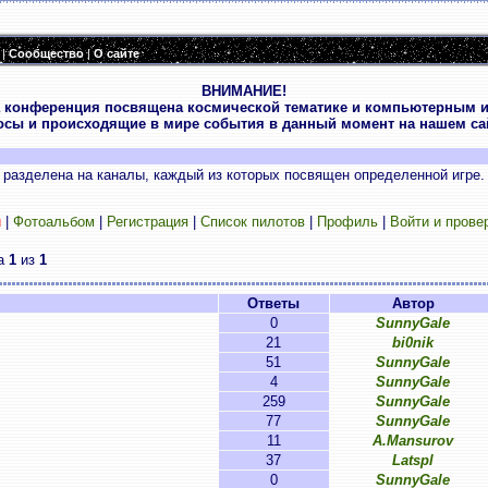
|
Сообщество
|
О сайте
ВНИМАНИЕ!
 конференция посвящена космической тематике и компьютерным и
осы и происходящие в мире события в данный момент на нашем сай
разделена на каналы, каждый из которых посвящен определенной игре.
и
|
Фотоальбом
|
Регистрация
|
Список пилотов
|
Профиль
|
Войти и прове
ца
1
из
1
Ответы
Автор
0
SunnyGale
21
bi0nik
51
SunnyGale
4
SunnyGale
259
SunnyGale
77
SunnyGale
11
A.Mansurov
37
Latspl
0
SunnyGale