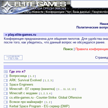
Новости
|
Конференция
|
Чат
|
База данных
|
Творчество
.
Наша
Политические вопр
» play.elite-games.ru
Конференция предназначена для общения пилотов. Для удобства она 
после того, как убедитесь, что данный вопрос не обсуждался ранее.
Поиск
|
Правила конференци
Страни
Где это я?
Вопросница
[
1
,
2
]
ARK: Survival Evolved
[
1
,
2
,
3
]
Space Engineers
Minecraft - ЕГ сервер (ванилка)
[
1
...
11
,
12
,
13
]
Minecraft с модами
[
1
,
2
,
3
,
4
]
cs.elite-games.ru - Counter-Strike: Global Offensive
Всякое про майнкрафт
[
1
,
2
]
Kerbal Space Program - EG сервер (DMP)