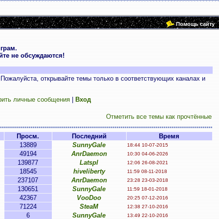
Помощь сайту
грам.
те не обсуждаются!
 Пожалуйста, открывайте темы только в соответствующих каналах и
рить личные сообщения
|
Вход
Отметить все темы как прочтённые
Просм.
Последний
Время
13889
SunnyGale
18:44 10-07-2015
49194
AnrDaemon
10:30 04-06-2026
139877
Latspl
12:06 26-08-2021
18545
hiveliberty
11:59 08-11-2018
237107
AnrDaemon
23:28 23-03-2018
130651
SunnyGale
11:59 18-01-2018
42367
VooDoo
20:25 07-12-2016
71224
SteaM
12:38 27-10-2016
6
SunnyGale
13:49 22-10-2016