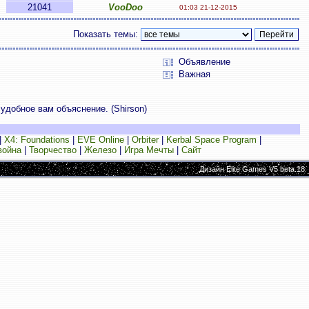
21041
VooDoo
01:03 21-12-2015
Показать темы:
Объявление
Важная
 удобное вам объяснение. (Shirson)
|
X4: Foundations
|
EVE Online
|
Orbiter
|
Kerbal Space Program
|
война
|
Творчество
|
Железо
|
Игра Мечты
|
Сайт
Дизайн Elite Games V5 beta.18