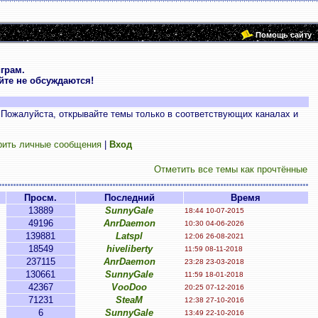
Помощь сайту
грам.
те не обсуждаются!
 Пожалуйста, открывайте темы только в соответствующих каналах и
рить личные сообщения
|
Вход
Отметить все темы как прочтённые
Просм.
Последний
Время
13889
SunnyGale
18:44 10-07-2015
49196
AnrDaemon
10:30 04-06-2026
139881
Latspl
12:06 26-08-2021
18549
hiveliberty
11:59 08-11-2018
237115
AnrDaemon
23:28 23-03-2018
130661
SunnyGale
11:59 18-01-2018
42367
VooDoo
20:25 07-12-2016
71231
SteaM
12:38 27-10-2016
6
SunnyGale
13:49 22-10-2016