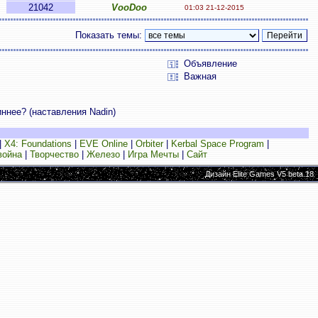
21042
VooDoo
01:03 21-12-2015
Показать темы:
Объявление
Важная
иннее? (наставления Nadin)
|
X4: Foundations
|
EVE Online
|
Orbiter
|
Kerbal Space Program
|
война
|
Творчество
|
Железо
|
Игра Мечты
|
Сайт
Дизайн Elite Games V5 beta.18