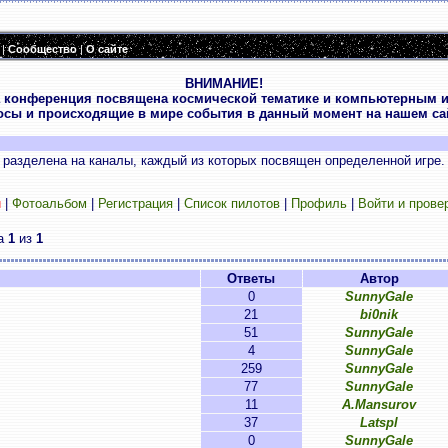
|
Сообщество
|
О сайте
ВНИМАНИЕ!
 конференция посвящена космической тематике и компьютерным и
осы и происходящие в мире события в данный момент на нашем сай
разделена на каналы, каждый из которых посвящен определенной игре.
и
|
Фотоальбом
|
Регистрация
|
Список пилотов
|
Профиль
|
Войти и прове
ца
1
из
1
Ответы
Автор
0
SunnyGale
21
bi0nik
51
SunnyGale
4
SunnyGale
259
SunnyGale
77
SunnyGale
11
A.Mansurov
37
Latspl
0
SunnyGale