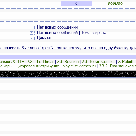
8
VooDoo
Нет новых сообщений
Нет новых сообщений [ Тема закрыта ]
Ценная
е написать бы слово "хрен"? Только потому, что оно на одну буковку дл
ension/X-BTF
|
X2: The Threat
|
X3: Reunion
|
X3: Terran Conflict
|
X Rebirth
е игры
|
Цифровая дистрибуция
|
play.elite-games.ru
|
ЗВ 2: Гражданская 