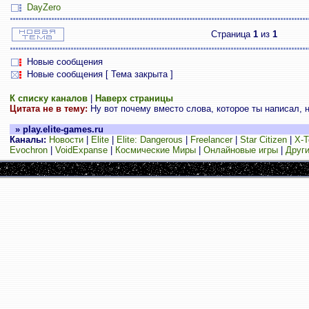
DayZero
Страница
1
из
1
Новые сообщения
Новые сообщения [ Тема закрыта ]
К списку каналов
|
Наверх страницы
Цитата не в тему:
Ну вот почему вместо слова, которое ты написал, н
» play.elite-games.ru
Каналы:
Новости
|
Elite
|
Elite: Dangerous
|
Freelancer
|
Star Citizen
|
X-T
Evochron
|
VoidExpanse
|
Космические Миры
|
Онлайновые игры
|
Други