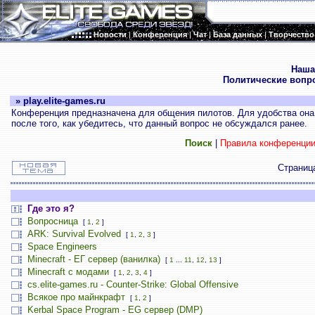
Новости
|
Конференция
|
Чат
|
База данных
|
Творчество
.
Наша
Политические вопр
» play.elite-games.ru
Конференция предназначена для общения пилотов. Для удобства она 
после того, как убедитесь, что данный вопрос не обсуждался ранее.
Поиск
|
Правила конференци
Страни
Где это я?
Вопросница
[
1
,
2
]
ARK: Survival Evolved
[
1
,
2
,
3
]
Space Engineers
Minecraft - ЕГ сервер (ванилка)
[
1
...
11
,
12
,
13
]
Minecraft с модами
[
1
,
2
,
3
,
4
]
cs.elite-games.ru - Counter-Strike: Global Offensive
Всякое про майнкрафт
[
1
,
2
]
Kerbal Space Program - EG сервер (DMP)