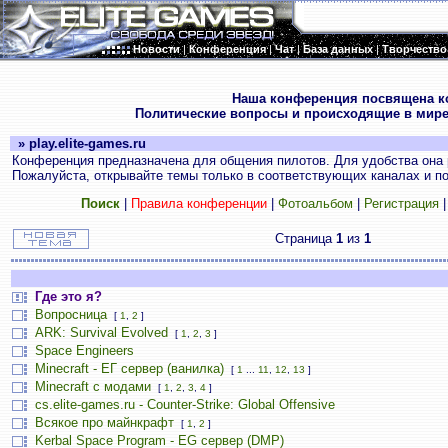
Новости
|
Конференция
|
Чат
|
База данных
|
Творчество
.
Наша конференция посвящена к
Политические вопросы и происходящие в мире
» play.elite-games.ru
Конференция предназначена для общения пилотов. Для удобства она 
Пожалуйста, открывайте темы только в соответствующих каналах и пос
Поиск
|
Правила конференции
|
Фотоальбом
|
Регистрация
Страница
1
из
1
Где это я?
Вопросница
[
1
,
2
]
ARK: Survival Evolved
[
1
,
2
,
3
]
Space Engineers
Minecraft - ЕГ сервер (ванилка)
[
1
...
11
,
12
,
13
]
Minecraft с модами
[
1
,
2
,
3
,
4
]
cs.elite-games.ru - Counter-Strike: Global Offensive
Всякое про майнкрафт
[
1
,
2
]
Kerbal Space Program - EG сервер (DMP)