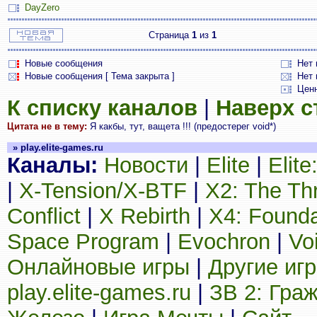
DayZero
Страница
1
из
1
Новые сообщения
Нет
Новые сообщения [ Тема закрыта ]
Нет 
Цен
К списку каналов
|
Наверх 
Цитата не в тему:
Я какбы, тут, ващета !!! (предостерег void*)
» play.elite-games.ru
Каналы:
Новости
|
Elite
|
Elit
|
X-Tension/X-BTF
|
X2: The Th
Conflict
|
X Rebirth
|
X4: Founda
Space Program
|
Evochron
|
Vo
Онлайновые игры
|
Другие иг
play.elite-games.ru
|
ЗВ 2: Гра