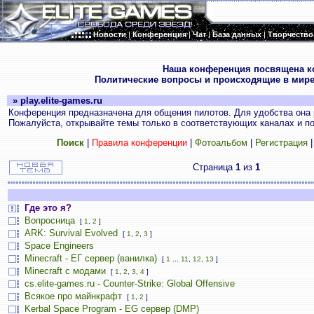
Новости
|
Конференция
|
Чат
|
База данных
|
Творчество
.
Наша конференция посвящена к
Политические вопросы и происходящие в мире
» play.elite-games.ru
Конференция предназначена для общения пилотов. Для удобства она 
Пожалуйста, открывайте темы только в соответствующих каналах и пос
Поиск
|
Правила конференции
|
Фотоальбом
|
Регистрация
Страница
1
из
1
Где это я?
Вопросница
[
1
,
2
]
ARK: Survival Evolved
[
1
,
2
,
3
]
Space Engineers
Minecraft - ЕГ сервер (ванилка)
[
1
...
11
,
12
,
13
]
Minecraft с модами
[
1
,
2
,
3
,
4
]
cs.elite-games.ru - Counter-Strike: Global Offensive
Всякое про майнкрафт
[
1
,
2
]
Kerbal Space Program - EG сервер (DMP)