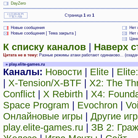
DayZero
Страница
1
из
1
Новые сообщения
Нет
Новые сообщения [ Тема закрыта ]
Нет 
Цен
К списку каналов
|
Наверх 
Цитата не в тему:
Разные режимы атаки работают одинаково... (озада
» play.elite-games.ru
Каналы:
Новости
|
Elite
|
Elit
|
X-Tension/X-BTF
|
X2: The Th
Conflict
|
X Rebirth
|
X4: Founda
Space Program
|
Evochron
|
Vo
Онлайновые игры
|
Другие иг
play.elite-games.ru
|
ЗВ 2: Гра