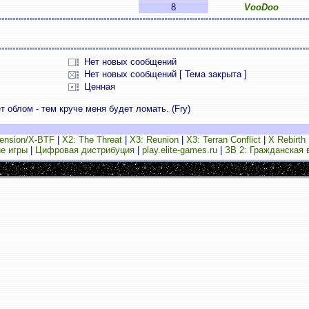
8
VooDoo
Нет новых сообщений
Нет новых сообщений [ Тема закрыта ]
Ценная
 облом - тем круче меня будет ломать. (Fry)
ension/X-BTF
|
X2: The Threat
|
X3: Reunion
|
X3: Terran Conflict
|
X Rebirth
е игры
|
Цифровая дистрибуция
|
play.elite-games.ru
|
ЗВ 2: Гражданская 