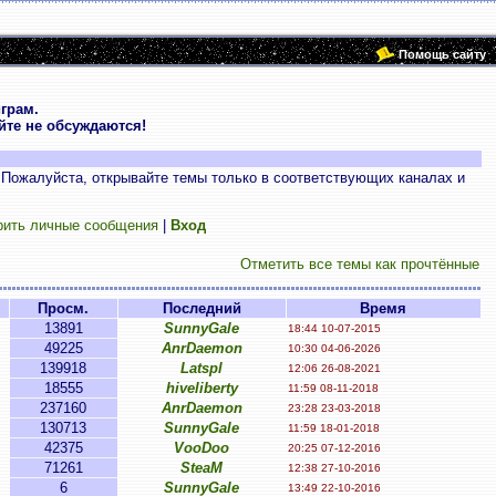
Помощь сайту
грам.
те не обсуждаются!
 Пожалуйста, открывайте темы только в соответствующих каналах и
рить личные сообщения
|
Вход
Отметить все темы как прочтённые
Просм.
Последний
Время
13891
SunnyGale
18:44 10-07-2015
49225
AnrDaemon
10:30 04-06-2026
139918
Latspl
12:06 26-08-2021
18555
hiveliberty
11:59 08-11-2018
237160
AnrDaemon
23:28 23-03-2018
130713
SunnyGale
11:59 18-01-2018
42375
VooDoo
20:25 07-12-2016
71261
SteaM
12:38 27-10-2016
6
SunnyGale
13:49 22-10-2016