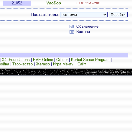
21052
VooDoo
01:03 21-12-2015
Показать темы:
Объявление
Важная
|
X4: Foundations
|
EVE Online
|
Orbiter
|
Kerbal Space Program
|
война
|
Творчество
|
Железо
|
Игра Мечты
|
Сайт
Дизайн Elite Games V5 beta.18