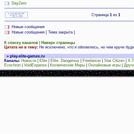
DayZero
Страница
1
из
1
Новые сообщения
Новые сообщения [ Тема закрыта ]
К списку каналов
|
Наверх страницы
Цитата не в тему:
Не исключено, что я обломлюсь, но чем круче будет
» play.elite-games.ru
Каналы:
Новости
|
Elite
|
Elite: Dangerous
|
Freelancer
|
Star Citizen
|
X-T
Evochron
|
VoidExpanse
|
Космические Миры
|
Онлайновые игры
|
Други