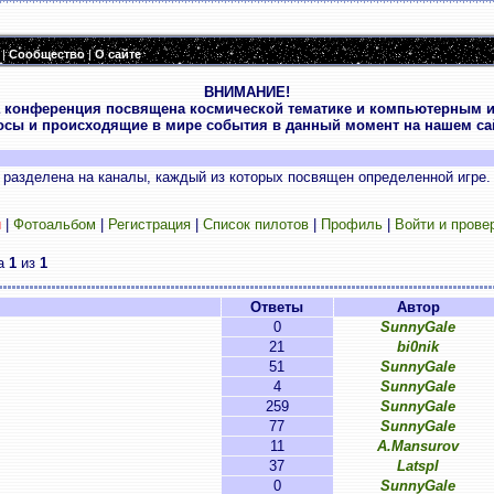
|
Сообщество
|
О сайте
ВНИМАНИЕ!
 конференция посвящена космической тематике и компьютерным и
осы и происходящие в мире события в данный момент на нашем сай
разделена на каналы, каждый из которых посвящен определенной игре.
и
|
Фотоальбом
|
Регистрация
|
Список пилотов
|
Профиль
|
Войти и прове
ца
1
из
1
Ответы
Автор
0
SunnyGale
21
bi0nik
51
SunnyGale
4
SunnyGale
259
SunnyGale
77
SunnyGale
11
A.Mansurov
37
Latspl
0
SunnyGale