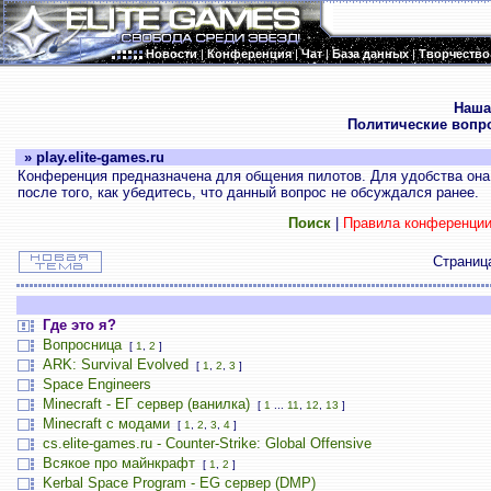
Новости
|
Конференция
|
Чат
|
База данных
|
Творчество
.
Наша
Политические вопр
» play.elite-games.ru
Конференция предназначена для общения пилотов. Для удобства она 
после того, как убедитесь, что данный вопрос не обсуждался ранее.
Поиск
|
Правила конференци
Страни
Где это я?
Вопросница
[
1
,
2
]
ARK: Survival Evolved
[
1
,
2
,
3
]
Space Engineers
Minecraft - ЕГ сервер (ванилка)
[
1
...
11
,
12
,
13
]
Minecraft с модами
[
1
,
2
,
3
,
4
]
cs.elite-games.ru - Counter-Strike: Global Offensive
Всякое про майнкрафт
[
1
,
2
]
Kerbal Space Program - EG сервер (DMP)