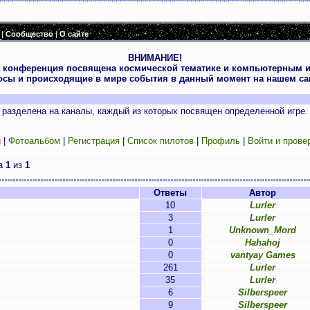
|
Сообщество
|
О сайте
ВНИМАНИЕ!
 конференция посвящена космической тематике и компьютерным и
осы и происходящие в мире события в данный момент на нашем сай
разделена на каналы, каждый из которых посвящен определенной игре.
и
|
Фотоальбом
|
Регистрация
|
Список пилотов
|
Профиль
|
Войти и прове
ца
1
из
1
Ответы
Автор
10
Lurler
3
Lurler
1
Unknown_Mord
0
Hahahoj
0
vantyay Games
261
Lurler
35
Lurler
6
Silberspeer
9
Silberspeer