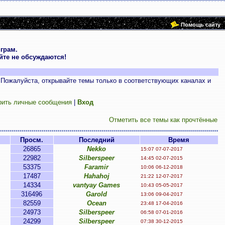
Помощь сайту
грам.
те не обсуждаются!
 Пожалуйста, открывайте темы только в соответствующих каналах и
рить личные сообщения
|
Вход
Отметить все темы как прочтённые
Просм.
Последний
Время
26865
Nekko
15:07 07-07-2017
22982
Silberspeer
14:45 02-07-2015
53375
Faramir
10:06 06-12-2018
17487
Hahahoj
21:22 12-07-2017
14334
vantyay Games
10:43 05-05-2017
316496
Garold
13:06 09-04-2017
82559
Ocean
23:48 17-04-2016
24973
Silberspeer
06:58 07-01-2016
24299
Silberspeer
07:38 30-12-2015