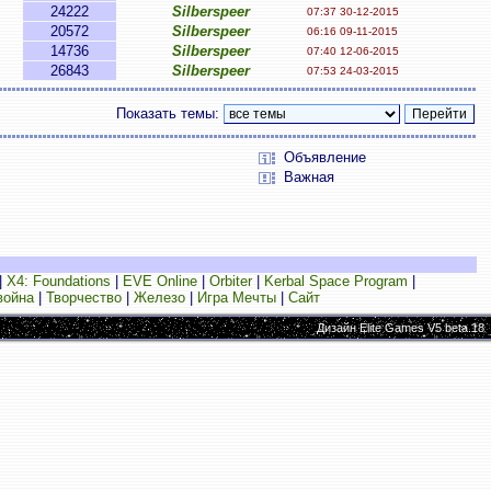
24222
Silberspeer
07:37 30-12-2015
20572
Silberspeer
06:16 09-11-2015
14736
Silberspeer
07:40 12-06-2015
26843
Silberspeer
07:53 24-03-2015
Показать темы:
Объявление
Важная
|
X4: Foundations
|
EVE Online
|
Orbiter
|
Kerbal Space Program
|
война
|
Творчество
|
Железо
|
Игра Мечты
|
Сайт
Дизайн Elite Games V5 beta.18