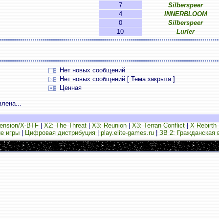
7
Silberspeer
4
INNERBLOOM
0
Silberspeer
10
Lurler
Нет новых сообщений
Нет новых сообщений [ Тема закрыта ]
Ценная
лена...
ension/X-BTF
|
X2: The Threat
|
X3: Reunion
|
X3: Terran Conflict
|
X Rebirth
е игры
|
Цифровая дистрибуция
|
play.elite-games.ru
|
ЗВ 2: Гражданская 