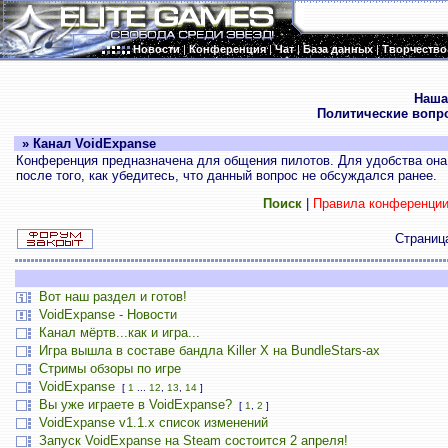
Новости
|
Конференция
|
Чат
|
База данных
|
Творчество
.
Наша
Политические вопр
» Канал VoidExpanse
Конференция предназначена для общения пилотов. Для удобства она 
после того, как убедитесь, что данный вопрос не обсуждался ранее.
Поиск
|
Правила конференци
Страни
Вот наш раздел и готов!
VoidExpanse - Новости
Канал мёртв...как и игра...
Игра вышла в составе бандла Killer X на BundleStars-ах
Стримы обзоры по игре
VoidExpanse
[
1
...
12
,
13
,
14
]
Вы уже играете в VoidExpanse?
[
1
,
2
]
VoidExpanse v1.1.x список изменений
Запуск VoidExpanse на Steam состоится 2 апреля!