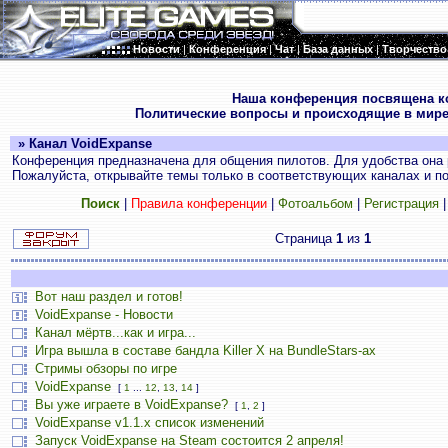
Новости
|
Конференция
|
Чат
|
База данных
|
Творчество
.
Наша конференция посвящена к
Политические вопросы и происходящие в мире
» Канал VoidExpanse
Конференция предназначена для общения пилотов. Для удобства она 
Пожалуйста, открывайте темы только в соответствующих каналах и пос
Поиск
|
Правила конференции
|
Фотоальбом
|
Регистрация
Страница
1
из
1
Вот наш раздел и готов!
VoidExpanse - Новости
Канал мёртв...как и игра...
Игра вышла в составе бандла Killer X на BundleStars-ах
Стримы обзоры по игре
VoidExpanse
[
1
...
12
,
13
,
14
]
Вы уже играете в VoidExpanse?
[
1
,
2
]
VoidExpanse v1.1.x список изменений
Запуск VoidExpanse на Steam состоится 2 апреля!