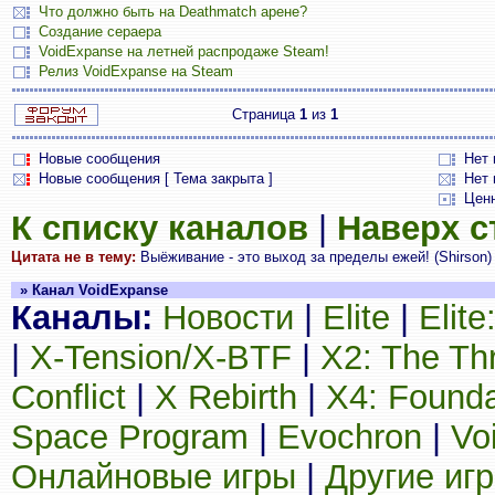
Что должно быть на Deathmatch арене?
Создание сераера
VoidExpanse на летней распродаже Steam!
Релиз VoidExpanse на Steam
Страница
1
из
1
Новые сообщения
Нет
Новые сообщения [ Тема закрыта ]
Нет 
Цен
К списку каналов
|
Наверх 
Цитата не в тему:
Выёживание - это выход за пределы ежей! (Shirson)
» Канал VoidExpanse
Каналы:
Новости
|
Elite
|
Elit
|
X-Tension/X-BTF
|
X2: The Th
Conflict
|
X Rebirth
|
X4: Founda
Space Program
|
Evochron
|
Vo
Онлайновые игры
|
Другие иг