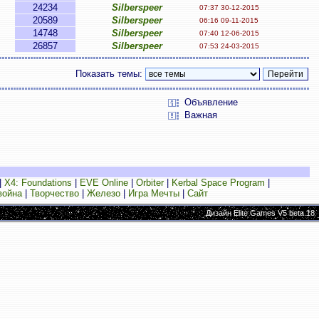
24234
Silberspeer
07:37 30-12-2015
20589
Silberspeer
06:16 09-11-2015
14748
Silberspeer
07:40 12-06-2015
26857
Silberspeer
07:53 24-03-2015
Показать темы:
Объявление
Важная
|
X4: Foundations
|
EVE Online
|
Orbiter
|
Kerbal Space Program
|
война
|
Творчество
|
Железо
|
Игра Мечты
|
Сайт
Дизайн Elite Games V5 beta.18