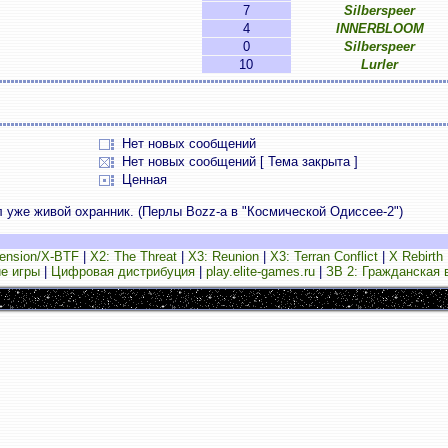
7
Silberspeer
4
INNERBLOOM
0
Silberspeer
10
Lurler
Нет новых сообщений
Нет новых сообщений [ Тема закрыта ]
Ценная
 уже живой охранник. (Перлы Bozz-а в "Космической Одиссее-2")
ension/X-BTF
|
X2: The Threat
|
X3: Reunion
|
X3: Terran Conflict
|
X Rebirth
е игры
|
Цифровая дистрибуция
|
play.elite-games.ru
|
ЗВ 2: Гражданская 