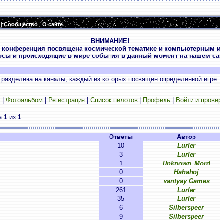
|
Сообщество
|
О сайте
ВНИМАНИЕ!
 конференция посвящена космической тематике и компьютерным и
осы и происходящие в мире события в данный момент на нашем сай
разделена на каналы, каждый из которых посвящен определенной игре.
и
|
Фотоальбом
|
Регистрация
|
Список пилотов
|
Профиль
|
Войти и прове
ца
1
из
1
Ответы
Автор
10
Lurler
3
Lurler
1
Unknown_Mord
0
Hahahoj
0
vantyay Games
261
Lurler
35
Lurler
6
Silberspeer
9
Silberspeer