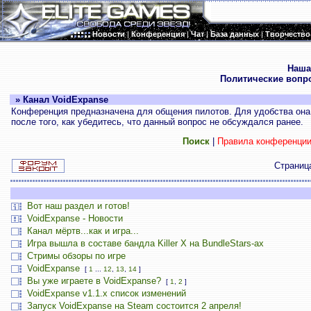
Новости
|
Конференция
|
Чат
|
База данных
|
Творчество
.
Наша
Политические вопр
» Канал VoidExpanse
Конференция предназначена для общения пилотов. Для удобства она 
после того, как убедитесь, что данный вопрос не обсуждался ранее.
Поиск
|
Правила конференци
Страни
Вот наш раздел и готов!
VoidExpanse - Новости
Канал мёртв...как и игра...
Игра вышла в составе бандла Killer X на BundleStars-ах
Стримы обзоры по игре
VoidExpanse
[
1
...
12
,
13
,
14
]
Вы уже играете в VoidExpanse?
[
1
,
2
]
VoidExpanse v1.1.x список изменений
Запуск VoidExpanse на Steam состоится 2 апреля!