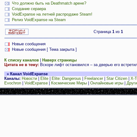
Что должно быть на Deathmatch арене?
Создание сераера
VoidExpanse на летней распродаже Steam!
Релиз VoidExpanse на Steam
Страница
1
из
1
Новые сообщения
Новые сообщения [ Тема закрыта ]
К списку каналов
|
Наверх страницы
Цитата не в тему:
Вскоре лифт остановился – за дверью его встретил
» Канал VoidExpanse
Каналы:
Новости
|
Elite
|
Elite: Dangerous
|
Freelancer
|
Star Citizen
|
X-T
Evochron
|
VoidExpanse
|
Космические Миры
|
Онлайновые игры
|
Други