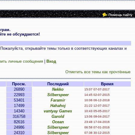
Помощь сайту
грам.
те не обсуждаются!
 Пожалуйста, открывайте темы только в соответствующих каналах и
рить личные сообщения
|
Вход
Отметить все темы как прочтённые
Просм.
Последний
Время
26890
Nekko
15:07 07-07-2017
22993
Silberspeer
14:45 02-07-2015
53401
Faramir
10:06 06-12-2018
17499
Hahahoj
21:22 12-07-2017
14340
vantyay Games
10:43 05-05-2017
316758
Garold
13:06 09-04-2017
82616
Ocean
23:48 17-04-2016
24986
Silberspeer
06:58 07-01-2016
24310
Silberspeer
07:38 30-12-2015