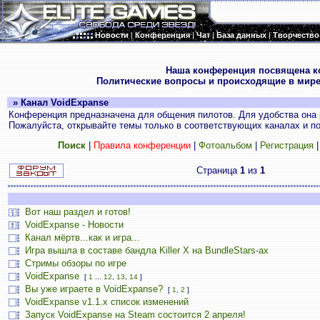
Новости
|
Конференция
|
Чат
|
База данных
|
Творчество
.
Наша конференция посвящена к
Политические вопросы и происходящие в мире
» Канал VoidExpanse
Конференция предназначена для общения пилотов. Для удобства она 
Пожалуйста, открывайте темы только в соответствующих каналах и пос
Поиск
|
Правила конференции
|
Фотоальбом
|
Регистрация
Страница
1
из
1
Вот наш раздел и готов!
VoidExpanse - Новости
Канал мёртв...как и игра...
Игра вышла в составе бандла Killer X на BundleStars-ах
Стримы обзоры по игре
VoidExpanse
[
1
...
12
,
13
,
14
]
Вы уже играете в VoidExpanse?
[
1
,
2
]
VoidExpanse v1.1.x список изменений
Запуск VoidExpanse на Steam состоится 2 апреля!