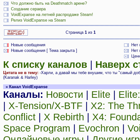
Что должно быть на Deathmatch арене?
Создание сераера
VoidExpanse на летней распродаже Steam!
Релиз VoidExpanse на Steam
Страница
1
из
1
Новые сообщения
Нет
Новые сообщения [ Тема закрыта ]
Нет 
Цен
К списку каналов
|
Наверх 
Цитата не в тему:
-Харли, а давай мы тебе внушим, что ты "самый добр
(Karanak & Harley)
» Канал VoidExpanse
Каналы:
Новости
|
Elite
|
Elit
|
X-Tension/X-BTF
|
X2: The Th
Conflict
|
X Rebirth
|
X4: Founda
Space Program
|
Evochron
|
Vo
Онлайновые игры
|
Другие иг