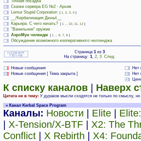
Точная посадка
Сказки сервера EG №2 - Архив
Lemur Stupid Corporation
[
1
,
2
,
3
,
4
]
__/Кербализация Дюны\__
Карьера. С чего начать?
[
1
...
10
,
11
,
12
]
"Ванильное" оружие
АэроМун челендж
[
1
...
6
,
7
,
8
]
Обсуждение возможного кооперативного челленджа
Страница
1
из
3
На страницу:
1
,
2
,
3
След.
Новые сообщения
Нет
Новые сообщения [ Тема закрыта ]
Нет 
Цен
К списку каналов
|
Наверх 
Цитата не в тему:
У дураков мысли сходятся не только по смыслу, но и
» Канал Kerbal Space Program
Каналы:
Новости
|
Elite
|
Elit
|
X-Tension/X-BTF
|
X2: The Th
Conflict
|
X Rebirth
|
X4: Founda