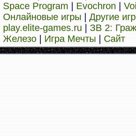
Space Program
|
Evochron
|
Vo
Онлайновые игры
|
Другие иг
play.elite-games.ru
|
ЗВ 2: Гра
Железо
|
Игра Мечты
|
Сайт