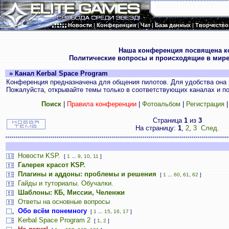
Новости
|
Конференция
|
Чат
|
База данных
|
Творчество
.
Наша конференция посвящена к
Политические вопросы и происходящие в мире
» Канал Kerbal Space Program
Конференция предназначена для общения пилотов. Для удобства она 
Пожалуйста, открывайте темы только в соответствующих каналах и пос
Поиск
|
Правила конференции
|
Фотоальбом
|
Регистрация
Страница
1
из
3
На страницу:
1
,
2
,
3
След.
Новости KSP.
[
1
...
9
,
10
,
11
]
Галерея красот KSP.
Плагины и аддоны: проблемы и решения
[
1
...
60
,
61
,
62
]
Гайды и туториалы. Обучалки.
Шаблоны: КБ, Миссии, Челенжи
Ответы на основные вопросы
Обо всём понемногу
[
1
...
15
,
16
,
17
]
Kerbal Space Program 2
[
1
,
2
]