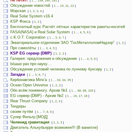
Не летит!
[
1
...
159
,
160
,
161
]
Обсуждение новостей
[
1
...
10
,
11
,
12
]
Морская
[
1
,
2
,
3
,
4
]
Real Solar System v16.4
KSP Фокса
[
1
,
2
]
Бесплатный курс Расчёт лётных характеристик ракеты-носитей
FASA(NASA) и Real Solar System
[
1
...
4
,
5
,
6
]
c.K.O.T. Corporation
[
1
...
5
,
6
,
7
]
Экваториальное отделение ЗАО "ГосМеталлоломНадзор"
[
1
,
2
]
Про самолёты
[
1
...
3
,
4
,
5
]
KSP EG сервер (DMP)
[
1
,
2
,
3
]
Галерея: предложения и обсуждение
[
1
...
4
,
5
,
6
]
Ышшо раз про науку....
Обсуждение условий челенжа по лунному буксиру
[
1
,
2
]
Загадки
[
1
...
5
,
6
,
7
]
Кербонавтика Minx'a
[
1
...
33
,
34
,
35
]
Ocean Open Universe
[
1
,
2
,
3
]
Обо всём понемногу. Архив №1
[
1
...
98
,
99
,
100
]
EG сервер (DMP) - Архив №2
[
1
...
16
,
17
,
18
]
Rear Thrust Company
[
1
,
2
,
3
]
Тендеры
своим путём
[
1
...
7
,
8
,
9
]
Супер Фильтр [МОД]
Челенжд гравитация
[
1
,
2
,
3
]
Двигатель Алькубьерре возможен!!! (В ванилле)