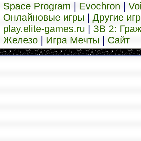
Space Program
|
Evochron
|
Vo
Онлайновые игры
|
Другие иг
play.elite-games.ru
|
ЗВ 2: Гра
Железо
|
Игра Мечты
|
Сайт