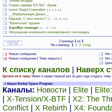
Точная посадка
Сказки сервера EG №2 - Архив
Lemur Stupid Corporation
[
1
,
2
,
3
,
4
]
__/Кербализация Дюны\__
Карьера. С чего начать?
[
1
...
10
,
11
,
12
]
"Ванильное" оружие
АэроМун челендж
[
1
...
6
,
7
,
8
]
Обсуждение возможного кооперативного челленджа
Страница
1
из
3
На страницу:
1
,
2
,
3
След.
Новые сообщения
Нет
Новые сообщения [ Тема закрыта ]
Нет 
Цен
К списку каналов
|
Наверх 
Цитата не в тему:
Имею я право первый раз за два года создать тему 
» Канал Kerbal Space Program
Каналы:
Новости
|
Elite
|
Elit
|
X-Tension/X-BTF
|
X2: The Th
Conflict
|
X Rebirth
|
X4: Founda