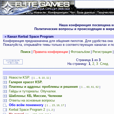
Новости
|
Конференция
|
Чат
|
База данных
|
Творчество
.
Наша конференция посвящена к
Политические вопросы и происходящие в мире
» Канал Kerbal Space Program
Конференция предназначена для общения пилотов. Для удобства она 
Пожалуйста, открывайте темы только в соответствующих каналах и пос
Поиск
|
Правила конференции
|
Фотоальбом
|
Регистрация
Страница
1
из
3
На страницу:
1
,
2
,
3
След.
Новости KSP.
[
1
...
9
,
10
,
11
]
Галерея красот KSP.
Плагины и аддоны: проблемы и решения
[
1
...
60
,
61
,
62
]
Гайды и туториалы. Обучалки.
Шаблоны: КБ, Миссии, Челенжи
Ответы на основные вопросы
Обо всём понемногу
[
1
...
15
,
16
,
17
]
Kerbal Space Program 2
[
1
,
2
]