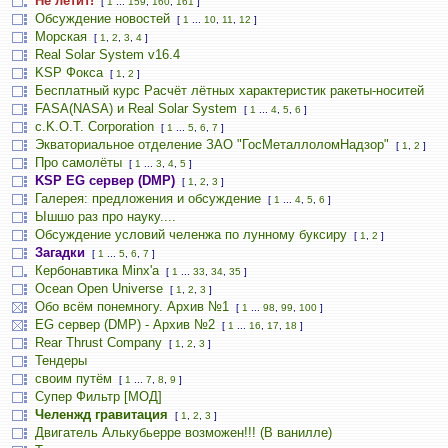
Не летит!
[
1
...
159
,
160
,
161
]
Обсуждение новостей
[
1
...
10
,
11
,
12
]
Морская
[
1
,
2
,
3
,
4
]
Real Solar System v16.4
KSP Фокса
[
1
,
2
]
Бесплатный курс Расчёт лётных характеристик ракеты-носитей
FASA(NASA) и Real Solar System
[
1
...
4
,
5
,
6
]
c.K.O.T. Corporation
[
1
...
5
,
6
,
7
]
Экваториальное отделение ЗАО "ГосМеталлоломНадзор"
[
1
,
2
]
Про самолёты
[
1
...
3
,
4
,
5
]
KSP EG сервер (DMP)
[
1
,
2
,
3
]
Галерея: предложения и обсуждение
[
1
...
4
,
5
,
6
]
Ышшо раз про науку....
Обсуждение условий челенжа по лунному буксиру
[
1
,
2
]
Загадки
[
1
...
5
,
6
,
7
]
Кербонавтика Minx'a
[
1
...
33
,
34
,
35
]
Ocean Open Universe
[
1
,
2
,
3
]
Обо всём понемногу. Архив №1
[
1
...
98
,
99
,
100
]
EG сервер (DMP) - Архив №2
[
1
...
16
,
17
,
18
]
Rear Thrust Company
[
1
,
2
,
3
]
Тендеры
своим путём
[
1
...
7
,
8
,
9
]
Супер Фильтр [МОД]
Челенжд гравитация
[
1
,
2
,
3
]
Двигатель Алькубьерре возможен!!! (В ванилле)