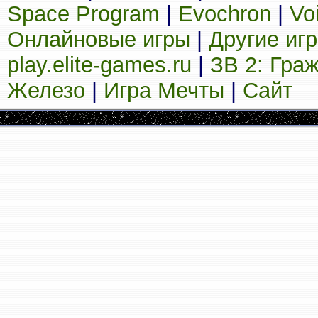
Space Program
|
Evochron
|
Vo
Онлайновые игры
|
Другие иг
play.elite-games.ru
|
ЗВ 2: Гра
Железо
|
Игра Мечты
|
Сайт