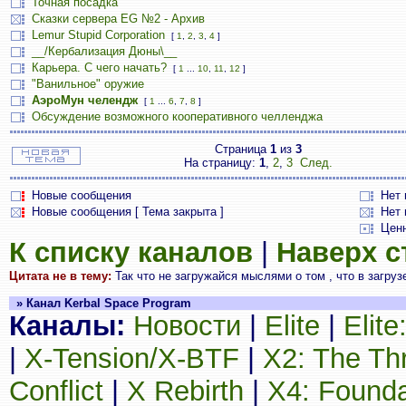
Точная посадка
Сказки сервера EG №2 - Архив
Lemur Stupid Corporation
[
1
,
2
,
3
,
4
]
__/Кербализация Дюны\__
Карьера. С чего начать?
[
1
...
10
,
11
,
12
]
"Ванильное" оружие
АэроМун челендж
[
1
...
6
,
7
,
8
]
Обсуждение возможного кооперативного челленджа
Страница
1
из
3
На страницу:
1
,
2
,
3
След.
Новые сообщения
Нет
Новые сообщения [ Тема закрыта ]
Нет 
Цен
К списку каналов
|
Наверх 
Цитата не в тему:
Так что не загружайся мыслями о том , что в загрузе 
» Канал Kerbal Space Program
Каналы:
Новости
|
Elite
|
Elit
|
X-Tension/X-BTF
|
X2: The Th
Conflict
|
X Rebirth
|
X4: Founda