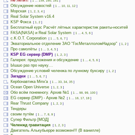
Не летит!
[
1
...
159
,
160
,
161
]
Обсуждение новостей
[
1
...
10
,
11
,
12
]
Морская
[
1
,
2
,
3
,
4
]
Real Solar System v16.4
KSP Фокса
[
1
,
2
]
Бесплатный курс Расчёт лётных характеристик ракеты-носитей
FASA(NASA) и Real Solar System
[
1
...
4
,
5
,
6
]
c.K.O.T. Corporation
[
1
...
5
,
6
,
7
]
Экваториальное отделение ЗАО "ГосМеталлоломНадзор"
[
1
,
2
]
Про самолёты
[
1
...
3
,
4
,
5
]
KSP EG сервер (DMP)
[
1
,
2
,
3
]
Галерея: предложения и обсуждение
[
1
...
4
,
5
,
6
]
Ышшо раз про науку....
Обсуждение условий челенжа по лунному буксиру
[
1
,
2
]
Загадки
[
1
...
5
,
6
,
7
]
Кербонавтика Minx'a
[
1
...
33
,
34
,
35
]
Ocean Open Universe
[
1
,
2
,
3
]
Обо всём понемногу. Архив №1
[
1
...
98
,
99
,
100
]
EG сервер (DMP) - Архив №2
[
1
...
16
,
17
,
18
]
Rear Thrust Company
[
1
,
2
,
3
]
Тендеры
своим путём
[
1
...
7
,
8
,
9
]
Супер Фильтр [МОД]
Челенжд гравитация
[
1
,
2
,
3
]
Двигатель Алькубьерре возможен!!! (В ванилле)