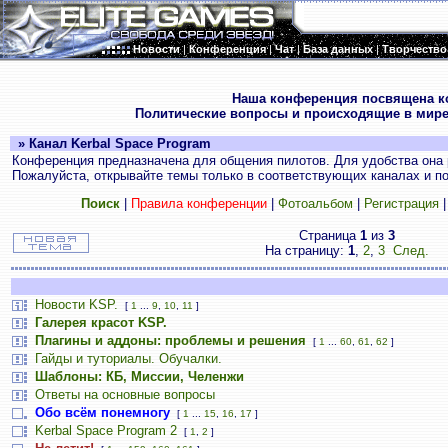
Новости
|
Конференция
|
Чат
|
База данных
|
Творчество
.
Наша конференция посвящена к
Политические вопросы и происходящие в мире
» Канал Kerbal Space Program
Конференция предназначена для общения пилотов. Для удобства она 
Пожалуйста, открывайте темы только в соответствующих каналах и пос
Поиск
|
Правила конференции
|
Фотоальбом
|
Регистрация
Страница
1
из
3
На страницу:
1
,
2
,
3
След.
Новости KSP.
[
1
...
9
,
10
,
11
]
Галерея красот KSP.
Плагины и аддоны: проблемы и решения
[
1
...
60
,
61
,
62
]
Гайды и туториалы. Обучалки.
Шаблоны: КБ, Миссии, Челенжи
Ответы на основные вопросы
Обо всём понемногу
[
1
...
15
,
16
,
17
]
Kerbal Space Program 2
[
1
,
2
]