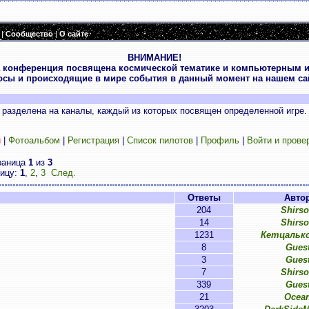
|
Сообщество
|
О сайте
ВНИМАНИЕ!
 конференция посвящена космической тематике и компьютерным и
осы и происходящие в мире события в данный момент на нашем сай
разделена на каналы, каждый из которых посвящен определенной игре.
и
|
Фотоальбом
|
Регистрация
|
Список пилотов
|
Профиль
|
Войти и прове
раница
1
из
3
ницу:
1
,
2
,
3
След.
Ответы
Авто
204
Shirs
14
Shirs
1231
Кетцальк
8
Gues
3
Gues
7
Shirs
339
Gues
21
Ocea