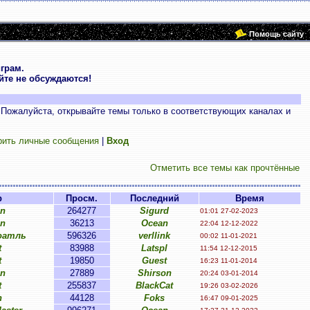
Помощь сайту
грам.
те не обсуждаются!
 Пожалуйста, открывайте темы только в соответствующих каналах и
рить личные сообщения
|
Вход
Отметить все темы как прочтённые
р
Просм.
Последний
Время
on
264277
Sigurd
01:01 27-02-2023
on
36213
Ocean
22:04 12-12-2022
оатль
596326
verllink
00:02 11-01-2021
t
83988
Latspl
11:54 12-12-2015
t
19850
Guest
16:23 11-01-2014
on
27889
Shirson
20:24 03-01-2014
t
255837
BlackCat
19:26 03-02-2026
n
44128
Foks
16:47 09-01-2025