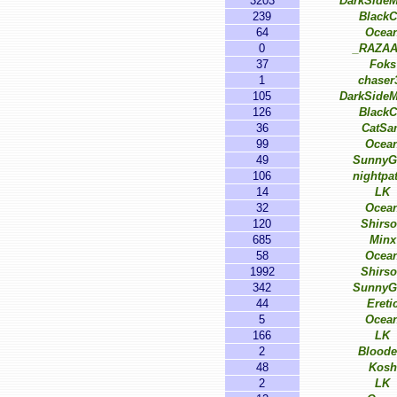
3203
DarkSideM
239
BlackC
64
Ocea
0
_RAZA
37
Foks
1
chaser
105
DarkSideM
126
BlackC
36
CatSa
99
Ocea
49
SunnyG
106
nightpat
14
LK
32
Ocea
120
Shirs
685
Minx
58
Ocea
1992
Shirs
342
SunnyG
44
Ereti
5
Ocea
166
LK
2
Bloode
48
Kosh
2
LK