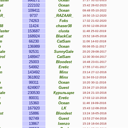
aster
996271
Ocean
17:27 31-12-2023
at
222102
Ocean
15:42 26-02-2023
n
109411
Ocean
09:48 05-10-2022
AR_
9737
_RAZAAR_
16:50 15-12-2020
74263
Foks
17:32 21-02-2020
38
11424
chaser38
15:50 12-09-2019
aster
153687
clusta
11:48 25-02-2019
at
168924
BlackCat
15:52 18-05-2018
m
66230
CatSam
11:06 14-02-2018
n
136989
Ocean
00:06 05-11-2017
ale
92531
SunnyGale
20:20 29-08-2017
rol
148947
CatSam
12:30 30-04-2017
25003
Bloodest
16:48 23-01-2017
n
54992
Eretic
17:55 17-01-2017
on
143492
Minx
23:14 27-12-2016
361802
Minx
11:34 03-12-2016
n
99311
Ocean
10:20 30-11-2016
on
624907
Guest
23:34 27-10-2016
ale
230530
Курильщег
18:24 21-10-2016
c
80031
Eretic
17:03 12-10-2016
n
15360
Ocean
11:46 19-09-2016
167920
LK
15:43 12-08-2016
st
15886
Bloodest
13:24 16-05-2016
92749
Guest
13:53 27-04-2016
13867
Ixenzo
15:19 16-04-2016