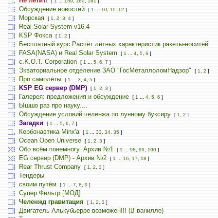
Не летит!
[
1
...
159
,
160
,
161
]
Обсуждение новостей
[
1
...
10
,
11
,
12
]
Морская
[
1
,
2
,
3
,
4
]
Real Solar System v16.4
KSP Фокса
[
1
,
2
]
Бесплатный курс Расчёт лётных характеристик ракеты-носитей
FASA(NASA) и Real Solar System
[
1
...
4
,
5
,
6
]
c.K.O.T. Corporation
[
1
...
5
,
6
,
7
]
Экваториальное отделение ЗАО "ГосМеталлоломНадзор"
[
1
,
2
]
Про самолёты
[
1
...
3
,
4
,
5
]
KSP EG сервер (DMP)
[
1
,
2
,
3
]
Галерея: предложения и обсуждение
[
1
...
4
,
5
,
6
]
Ышшо раз про науку....
Обсуждение условий челенжа по лунному буксиру
[
1
,
2
]
Загадки
[
1
...
5
,
6
,
7
]
Кербонавтика Minx'a
[
1
...
33
,
34
,
35
]
Ocean Open Universe
[
1
,
2
,
3
]
Обо всём понемногу. Архив №1
[
1
...
98
,
99
,
100
]
EG сервер (DMP) - Архив №2
[
1
...
16
,
17
,
18
]
Rear Thrust Company
[
1
,
2
,
3
]
Тендеры
своим путём
[
1
...
7
,
8
,
9
]
Супер Фильтр [МОД]
Челенжд гравитация
[
1
,
2
,
3
]
Двигатель Алькубьерре возможен!!! (В ванилле)