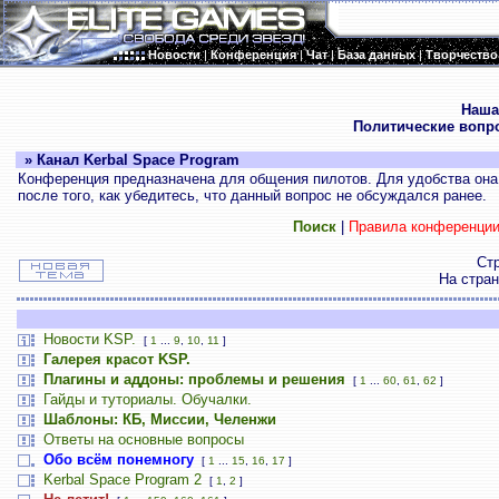
Новости
|
Конференция
|
Чат
|
База данных
|
Творчество
.
Наша
Политические вопр
» Канал Kerbal Space Program
Конференция предназначена для общения пилотов. Для удобства она 
после того, как убедитесь, что данный вопрос не обсуждался ранее.
Поиск
|
Правила конференци
Ст
На стра
Новости KSP.
[
1
...
9
,
10
,
11
]
Галерея красот KSP.
Плагины и аддоны: проблемы и решения
[
1
...
60
,
61
,
62
]
Гайды и туториалы. Обучалки.
Шаблоны: КБ, Миссии, Челенжи
Ответы на основные вопросы
Обо всём понемногу
[
1
...
15
,
16
,
17
]
Kerbal Space Program 2
[
1
,
2
]