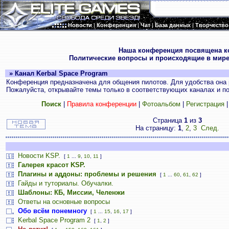
Новости
|
Конференция
|
Чат
|
База данных
|
Творчество
.
Наша конференция посвящена к
Политические вопросы и происходящие в мире
» Канал Kerbal Space Program
Конференция предназначена для общения пилотов. Для удобства она 
Пожалуйста, открывайте темы только в соответствующих каналах и пос
Поиск
|
Правила конференции
|
Фотоальбом
|
Регистрация
Страница
1
из
3
На страницу:
1
,
2
,
3
След.
Новости KSP.
[
1
...
9
,
10
,
11
]
Галерея красот KSP.
Плагины и аддоны: проблемы и решения
[
1
...
60
,
61
,
62
]
Гайды и туториалы. Обучалки.
Шаблоны: КБ, Миссии, Челенжи
Ответы на основные вопросы
Обо всём понемногу
[
1
...
15
,
16
,
17
]
Kerbal Space Program 2
[
1
,
2
]