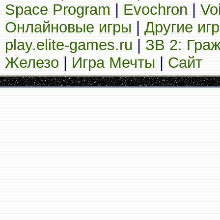
Space Program
|
Evochron
|
Vo
Онлайновые игры
|
Другие иг
play.elite-games.ru
|
ЗВ 2: Гра
Железо
|
Игра Мечты
|
Сайт