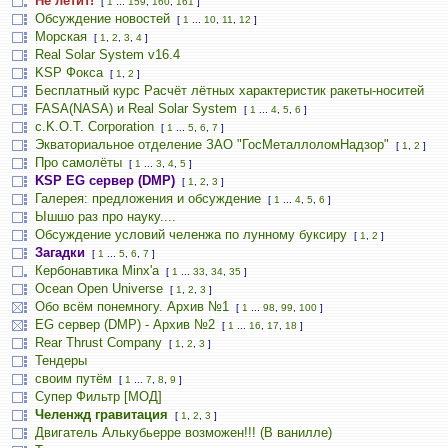
Не летит!
[
1
...
159
,
160
,
161
]
Обсуждение новостей
[
1
...
10
,
11
,
12
]
Морская
[
1
,
2
,
3
,
4
]
Real Solar System v16.4
KSP Фокса
[
1
,
2
]
Бесплатный курс Расчёт лётных характеристик ракеты-носитей
FASA(NASA) и Real Solar System
[
1
...
4
,
5
,
6
]
c.K.O.T. Corporation
[
1
...
5
,
6
,
7
]
Экваториальное отделение ЗАО "ГосМеталлоломНадзор"
[
1
,
2
]
Про самолёты
[
1
...
3
,
4
,
5
]
KSP EG сервер (DMP)
[
1
,
2
,
3
]
Галерея: предложения и обсуждение
[
1
...
4
,
5
,
6
]
Ышшо раз про науку....
Обсуждение условий челенжа по лунному буксиру
[
1
,
2
]
Загадки
[
1
...
5
,
6
,
7
]
Кербонавтика Minx'a
[
1
...
33
,
34
,
35
]
Ocean Open Universe
[
1
,
2
,
3
]
Обо всём понемногу. Архив №1
[
1
...
98
,
99
,
100
]
EG сервер (DMP) - Архив №2
[
1
...
16
,
17
,
18
]
Rear Thrust Company
[
1
,
2
,
3
]
Тендеры
своим путём
[
1
...
7
,
8
,
9
]
Супер Фильтр [МОД]
Челенжд гравитация
[
1
,
2
,
3
]
Двигатель Алькубьерре возможен!!! (В ванилле)