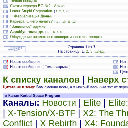
Точная посадка
Сказки сервера EG №2 - Архив
Lemur Stupid Corporation
[
1
,
2
,
3
,
4
]
__/Кербализация Дюны\__
Карьера. С чего начать?
[
1
...
10
,
11
,
12
]
"Ванильное" оружие
АэроМун челендж
[
1
...
6
,
7
,
8
]
Обсуждение возможного кооперативного челленджа
Страница
1
из
3
На страницу:
1
,
2
,
3
След.
Новые сообщения
Нет
Новые сообщения [ Тема закрыта ]
Нет 
Цен
К списку каналов
|
Наверх 
Цитата не в тему:
Вам смешно всем, а я мокрый весь был тут от пере
» Канал Kerbal Space Program
Каналы:
Новости
|
Elite
|
Elit
|
X-Tension/X-BTF
|
X2: The Th
Conflict
|
X Rebirth
|
X4: Founda