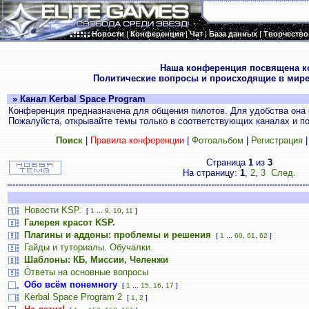
Новости
|
Конференция
|
Чат
|
База данных
|
Творчество
.
Наша конференция посвящена к
Политические вопросы и происходящие в мире
» Канал Kerbal Space Program
Конференция предназначена для общения пилотов. Для удобства она 
Пожалуйста, открывайте темы только в соответствующих каналах и пос
Поиск
|
Правила конференции
|
Фотоальбом
|
Регистрация
Страница
1
из
3
На страницу:
1
,
2
,
3
След.
Новости KSP.
[
1
...
9
,
10
,
11
]
Галерея красот KSP.
Плагины и аддоны: проблемы и решения
[
1
...
60
,
61
,
62
]
Гайды и туториалы. Обучалки.
Шаблоны: КБ, Миссии, Челенжи
Ответы на основные вопросы
Обо всём понемногу
[
1
...
15
,
16
,
17
]
Kerbal Space Program 2
[
1
,
2
]