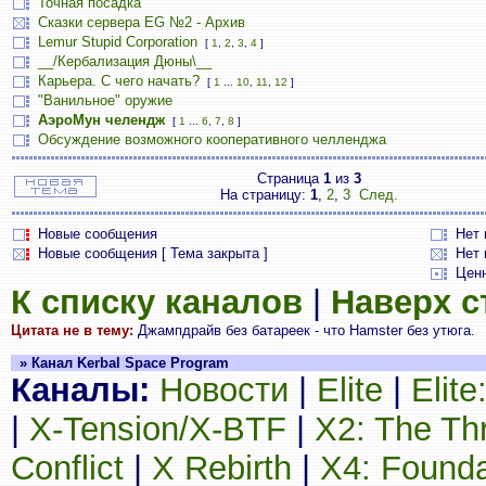
Точная посадка
Сказки сервера EG №2 - Архив
Lemur Stupid Corporation
[
1
,
2
,
3
,
4
]
__/Кербализация Дюны\__
Карьера. С чего начать?
[
1
...
10
,
11
,
12
]
"Ванильное" оружие
АэроМун челендж
[
1
...
6
,
7
,
8
]
Обсуждение возможного кооперативного челленджа
Страница
1
из
3
На страницу:
1
,
2
,
3
След.
Новые сообщения
Нет
Новые сообщения [ Тема закрыта ]
Нет 
Цен
К списку каналов
|
Наверх 
Цитата не в тему:
Джампдрайв без батареек - что Hamster без утюга.
» Канал Kerbal Space Program
Каналы:
Новости
|
Elite
|
Elit
|
X-Tension/X-BTF
|
X2: The Th
Conflict
|
X Rebirth
|
X4: Founda