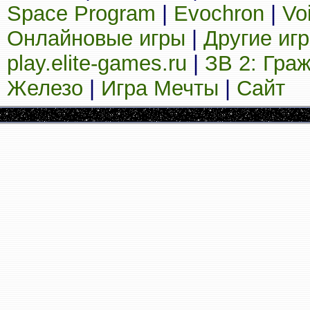
Space Program
|
Evochron
|
Vo
Онлайновые игры
|
Другие иг
play.elite-games.ru
|
ЗВ 2: Гра
Железо
|
Игра Мечты
|
Сайт