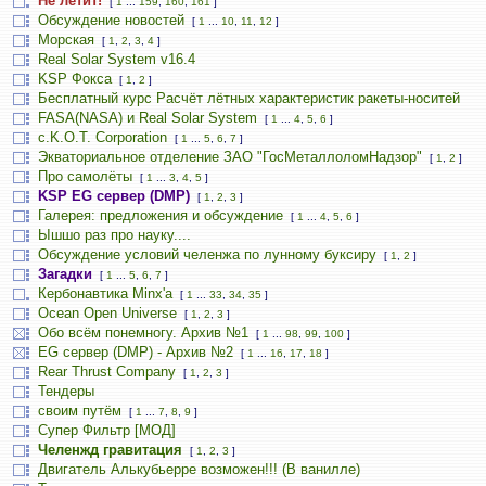
Не летит!
[
1
...
159
,
160
,
161
]
Обсуждение новостей
[
1
...
10
,
11
,
12
]
Морская
[
1
,
2
,
3
,
4
]
Real Solar System v16.4
KSP Фокса
[
1
,
2
]
Бесплатный курс Расчёт лётных характеристик ракеты-носитей
FASA(NASA) и Real Solar System
[
1
...
4
,
5
,
6
]
c.K.O.T. Corporation
[
1
...
5
,
6
,
7
]
Экваториальное отделение ЗАО "ГосМеталлоломНадзор"
[
1
,
2
]
Про самолёты
[
1
...
3
,
4
,
5
]
KSP EG сервер (DMP)
[
1
,
2
,
3
]
Галерея: предложения и обсуждение
[
1
...
4
,
5
,
6
]
Ышшо раз про науку....
Обсуждение условий челенжа по лунному буксиру
[
1
,
2
]
Загадки
[
1
...
5
,
6
,
7
]
Кербонавтика Minx'a
[
1
...
33
,
34
,
35
]
Ocean Open Universe
[
1
,
2
,
3
]
Обо всём понемногу. Архив №1
[
1
...
98
,
99
,
100
]
EG сервер (DMP) - Архив №2
[
1
...
16
,
17
,
18
]
Rear Thrust Company
[
1
,
2
,
3
]
Тендеры
своим путём
[
1
...
7
,
8
,
9
]
Супер Фильтр [МОД]
Челенжд гравитация
[
1
,
2
,
3
]
Двигатель Алькубьерре возможен!!! (В ванилле)