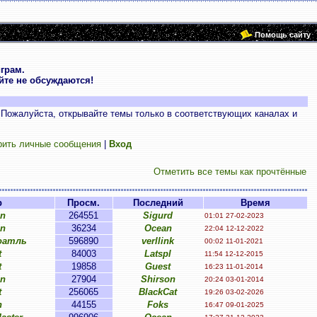
Помощь сайту
грам.
те не обсуждаются!
 Пожалуйста, открывайте темы только в соответствующих каналах и
рить личные сообщения
|
Вход
Отметить все темы как прочтённые
р
Просм.
Последний
Время
on
264551
Sigurd
01:01 27-02-2023
on
36234
Ocean
22:04 12-12-2022
оатль
596890
verllink
00:02 11-01-2021
t
84003
Latspl
11:54 12-12-2015
t
19858
Guest
16:23 11-01-2014
on
27904
Shirson
20:24 03-01-2014
t
256065
BlackCat
19:26 03-02-2026
n
44155
Foks
16:47 09-01-2025