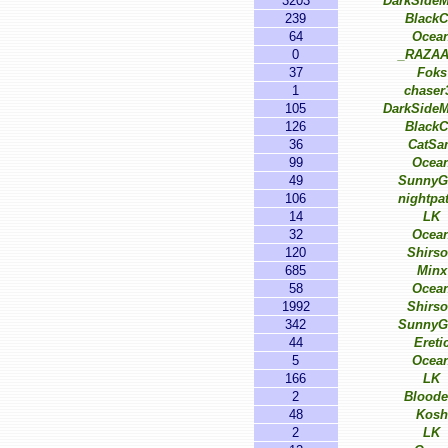
3203
DarkSideM
239
BlackC
64
Ocea
0
_RAZA
37
Foks
1
chaser
105
DarkSideM
126
BlackC
36
CatSa
99
Ocea
49
SunnyG
106
nightpat
14
LK
32
Ocea
120
Shirs
685
Minx
58
Ocea
1992
Shirs
342
SunnyG
44
Ereti
5
Ocea
166
LK
2
Bloode
48
Kosh
2
LK