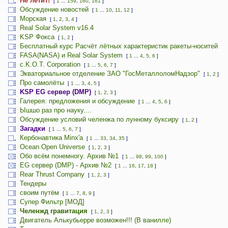
Не летит!
[
1
...
159
,
160
,
161
]
Обсуждение новостей
[
1
...
10
,
11
,
12
]
Морская
[
1
,
2
,
3
,
4
]
Real Solar System v16.4
KSP Фокса
[
1
,
2
]
Бесплатный курс Расчёт лётных характеристик ракеты-носитей
FASA(NASA) и Real Solar System
[
1
...
4
,
5
,
6
]
c.K.O.T. Corporation
[
1
...
5
,
6
,
7
]
Экваториальное отделение ЗАО "ГосМеталлоломНадзор"
[
1
,
2
]
Про самолёты
[
1
...
3
,
4
,
5
]
KSP EG сервер (DMP)
[
1
,
2
,
3
]
Галерея: предложения и обсуждение
[
1
...
4
,
5
,
6
]
Ышшо раз про науку....
Обсуждение условий челенжа по лунному буксиру
[
1
,
2
]
Загадки
[
1
...
5
,
6
,
7
]
Кербонавтика Minx'a
[
1
...
33
,
34
,
35
]
Ocean Open Universe
[
1
,
2
,
3
]
Обо всём понемногу. Архив №1
[
1
...
98
,
99
,
100
]
EG сервер (DMP) - Архив №2
[
1
...
16
,
17
,
18
]
Rear Thrust Company
[
1
,
2
,
3
]
Тендеры
своим путём
[
1
...
7
,
8
,
9
]
Супер Фильтр [МОД]
Челенжд гравитация
[
1
,
2
,
3
]
Двигатель Алькубьерре возможен!!! (В ванилле)