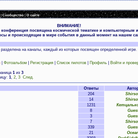
|
Сообщество
|
О сайте
ВНИМАНИЕ!
 конференция посвящена космической тематике и компьютерным и
осы и происходящие в мире события в данный момент на нашем сай
разделена на каналы, каждый из которых посвящен определенной игре.
и
|
Фотоальбом
|
Регистрация
|
Список пилотов
|
Профиль
|
Войти и прове
раница
1
из
3
ницу:
1
,
2
,
3
След.
Ответы
Авто
204
Shirs
14
Shirs
1231
Кетцальк
8
Gues
3
Gues
7
Shirs
339
Gues
21
Ocea