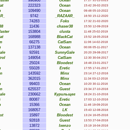
aster
996906
Ocean
17:27 31-12-2023
at
222323
Ocean
15:42 26-02-2023
n
109490
Ocean
09:48 05-10-2022
AR_
9742
_RAZAAR_
16:50 15-12-2020
74283
Foks
17:32 21-02-2020
38
11436
chaser38
15:50 12-09-2019
aster
153804
clusta
11:48 25-02-2019
at
168988
BlackCat
15:52 18-05-2018
m
66275
CatSam
11:06 14-02-2018
n
137138
Ocean
00:06 05-11-2017
ale
92591
SunnyGale
20:20 29-08-2017
rol
149054
CatSam
12:30 30-04-2017
25024
Bloodest
16:48 23-01-2017
n
55028
Eretic
17:55 17-01-2017
on
143592
Minx
23:14 27-12-2016
362015
Minx
11:34 03-12-2016
n
99403
Ocean
10:20 30-11-2016
on
625537
Guest
23:34 27-10-2016
ale
230662
Курильщег
18:24 21-10-2016
c
80087
Eretic
17:03 12-10-2016
n
15366
Ocean
11:46 19-09-2016
168057
LK
15:43 12-08-2016
st
15897
Bloodest
13:24 16-05-2016
92818
Guest
13:53 27-04-2016
13872
Ixenzo
15:19 16-04-2016