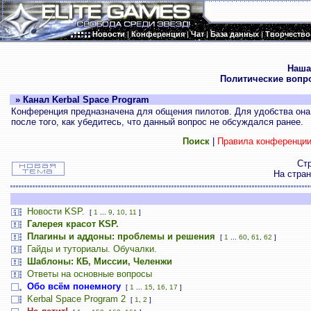
Новости
|
Конференция
|
Чат
|
База данных
|
Творчество
.
Наша
Политические вопр
» Канал Kerbal Space Program
Конференция предназначена для общения пилотов. Для удобства она 
после того, как убедитесь, что данный вопрос не обсуждался ранее.
Поиск
|
Правила конференци
Ст
На стра
Новости KSP.
[
1
...
9
,
10
,
11
]
Галерея красот KSP.
Плагины и аддоны: проблемы и решения
[
1
...
60
,
61
,
62
]
Гайды и туториалы. Обучалки.
Шаблоны: КБ, Миссии, Челенжи
Ответы на основные вопросы
Обо всём понемногу
[
1
...
15
,
16
,
17
]
Kerbal Space Program 2
[
1
,
2
]