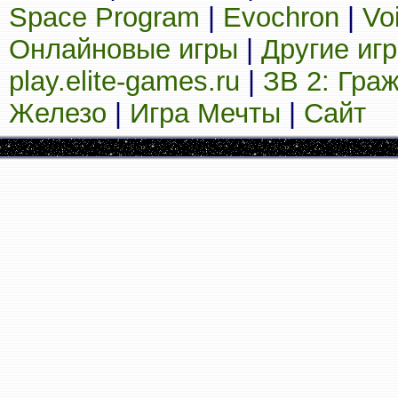
Space Program
|
Evochron
|
Vo
Онлайновые игры
|
Другие иг
play.elite-games.ru
|
ЗВ 2: Гра
Железо
|
Игра Мечты
|
Сайт