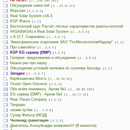
Не летит!
[
1
...
159
,
160
,
161
]
Обсуждение новостей
[
1
...
10
,
11
,
12
]
Морская
[
1
,
2
,
3
,
4
]
Real Solar System v16.4
KSP Фокса
[
1
,
2
]
Бесплатный курс Расчёт лётных характеристик ракеты-носитей
FASA(NASA) и Real Solar System
[
1
...
4
,
5
,
6
]
c.K.O.T. Corporation
[
1
...
5
,
6
,
7
]
Экваториальное отделение ЗАО "ГосМеталлоломНадзор"
[
1
,
2
]
Про самолёты
[
1
...
3
,
4
,
5
]
KSP EG сервер (DMP)
[
1
,
2
,
3
]
Галерея: предложения и обсуждение
[
1
...
4
,
5
,
6
]
Ышшо раз про науку....
Обсуждение условий челенжа по лунному буксиру
[
1
,
2
]
Загадки
[
1
...
5
,
6
,
7
]
Кербонавтика Minx'a
[
1
...
33
,
34
,
35
]
Ocean Open Universe
[
1
,
2
,
3
]
Обо всём понемногу. Архив №1
[
1
...
98
,
99
,
100
]
EG сервер (DMP) - Архив №2
[
1
...
16
,
17
,
18
]
Rear Thrust Company
[
1
,
2
,
3
]
Тендеры
своим путём
[
1
...
7
,
8
,
9
]
Супер Фильтр [МОД]
Челенжд гравитация
[
1
,
2
,
3
]
Двигатель Алькубьерре возможен!!! (В ванилле)