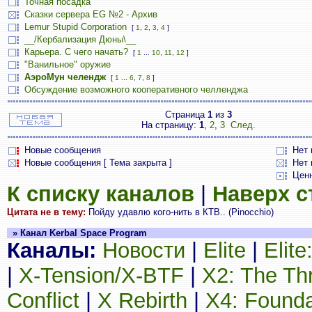
Точная посадка
Сказки сервера EG №2 - Архив
Lemur Stupid Corporation
[
1
,
2
,
3
,
4
]
__/Кербализация Дюны\__
Карьера. С чего начать?
[
1
...
10
,
11
,
12
]
"Ванильное" оружие
АэроМун челендж
[
1
...
6
,
7
,
8
]
Обсуждение возможного кооперативного челленджа
Страница
1
из
3
На страницу:
1
,
2
,
3
След.
Новые сообщения
Нет
Новые сообщения [ Тема закрыта ]
Нет 
Цен
К списку каналов
|
Наверх 
Цитата не в тему:
Пойду удавлю кого-нить в КТВ.. (Pinocchio)
» Канал Kerbal Space Program
Каналы:
Новости
|
Elite
|
Elit
|
X-Tension/X-BTF
|
X2: The Th
Conflict
|
X Rebirth
|
X4: Founda