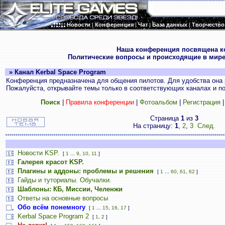
Новости
|
Конференция
|
Чат
|
База данных
|
Творчество
.
Наша конференция посвящена к
Политические вопросы и происходящие в мире
» Канал Kerbal Space Program
Конференция предназначена для общения пилотов. Для удобства она 
Пожалуйста, открывайте темы только в соответствующих каналах и пос
Поиск
|
Правила конференции
|
Фотоальбом
|
Регистрация
Страница
1
из
3
На страницу:
1
,
2
,
3
След.
Новости KSP.
[
1
...
9
,
10
,
11
]
Галерея красот KSP.
Плагины и аддоны: проблемы и решения
[
1
...
60
,
61
,
62
]
Гайды и туториалы. Обучалки.
Шаблоны: КБ, Миссии, Челенжи
Ответы на основные вопросы
Обо всём понемногу
[
1
...
15
,
16
,
17
]
Kerbal Space Program 2
[
1
,
2
]