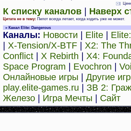
Цен
К списку каналов
|
Наверх 
Цитата не в тему:
Пилот всегда летает, когда ходить уже не может.
» Канал Elite: Dangerous
Каналы:
Новости
|
Elite
|
Elit
|
X-Tension/X-BTF
|
X2: The Th
Conflict
|
X Rebirth
|
X4: Founda
Space Program
|
Evochron
|
Vo
Онлайновые игры
|
Другие иг
play.elite-games.ru
|
ЗВ 2: Гра
Железо
|
Игра Мечты
|
Сайт