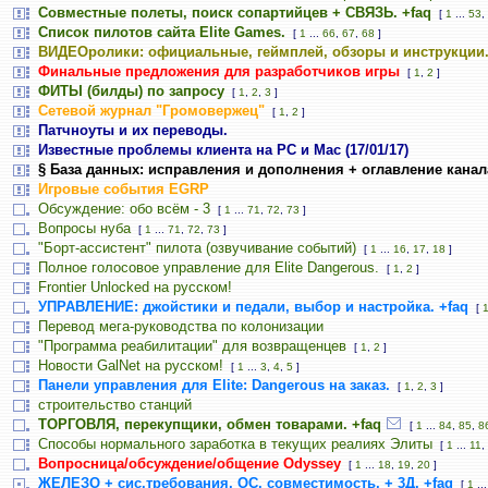
Совместные полеты, поиск сопартийцев + СВЯЗЬ. +faq
[
1
...
53
,
Список пилотов сайта Elite Games.
[
1
...
66
,
67
,
68
]
ВИДЕОролики: официальные, геймплей, обзоры и инструкции
Финальные предложения для разработчиков игры
[
1
,
2
]
ФИТЫ (билды) по запросу
[
1
,
2
,
3
]
Сетевой журнал "Громовержец"
[
1
,
2
]
Патчноуты и их переводы.
Известные проблемы клиента на PC и Mac (17/01/17)
§ База данных: исправления и дополнения + оглавление канал
Игровые события EGRP
Обсуждение: обо всём - 3
[
1
...
71
,
72
,
73
]
Вопросы нуба
[
1
...
71
,
72
,
73
]
"Борт-ассистент" пилота (озвучивание событий)
[
1
...
16
,
17
,
18
]
Полное голосовое управление для Elite Dangerous.
[
1
,
2
]
Frontier Unlocked на русском!
УПРАВЛЕНИЕ: джойстики и педали, выбор и настройка. +faq
[
Перевод мега-руководства по колонизации
"Программа реабилитации" для возвращенцев
[
1
,
2
]
Новости GalNet на русском!
[
1
...
3
,
4
,
5
]
Панели управления для Elite: Dangerous на заказ.
[
1
,
2
,
3
]
строительство станций
ТОРГОВЛЯ, перекупщики, обмен товарами. +faq
[
1
...
84
,
85
,
8
Способы нормального заработка в текущих реалиях Элиты
[
1
...
11
,
Вопросница/обсуждение/общение Odyssey
[
1
...
18
,
19
,
20
]
ЖЕЛЕЗО + сис.требования, ОС, совместимость, + 3Д. +faq
[
1
..