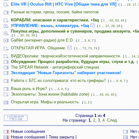
Elite VR | Oculus Rift | HTC Vive [Общая тема для VR]
[
1
...
16
,
17
,
Разные истории, проза, поэзия, байки пилотов
КОРАБЛИ: описания и характеристики. +faq
[
1
...
42
,
43
,
44
]
УПРАВЛЕНИЕ: мышь, клавиатура. +faq
[
1
...
27
,
28
,
29
]
Покупка игры, дополнений и сувениров, продажа аккаунта. +fa
[
1
...
32
,
33
,
34
]
GalNet (интернет-радио) для E:D.
[
1
...
5
,
6
,
7
]
ОТКРЫТАЯ ИГРА. Общение.
[
1
...
72
,
73
,
74
]
ВИДЕОролики: творческой\эстетической направленности.
[
1
...
14
,
1
Обсуждение: Процесс разработки, будущее игры, слухи и т.д.
[
The SPEAR Network - антигриферский спецназ.
Экспедиция "Новые Горизонты" набирает участников!
Работа с БГС из соло/привата: кто есть гриферы?
[
1
...
5
,
6
,
7
]
Ваша роль в Игре?
[
1
...
3
,
4
,
5
]
Экзопланеты: Зона жизни (habitable zone)
[
1
...
43
,
44
,
45
]
Открытая игра. Мифы и реальность.
[
1
,
2
]
Страница
1
из
4
На страницу:
1
,
2
,
3
,
4
След.
Новые сообщения
Нет
Новые сообщения [ Тема закрыта ]
Нет 