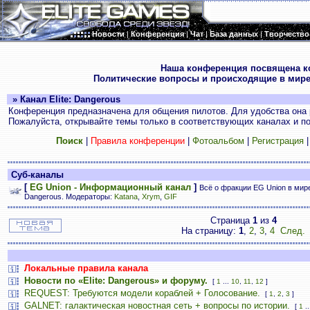
Новости
|
Конференция
|
Чат
|
База данных
|
Творчество
.
Наша конференция посвящена к
Политические вопросы и происходящие в мире
» Канал Elite: Dangerous
Конференция предназначена для общения пилотов. Для удобства она 
Пожалуйста, открывайте темы только в соответствующих каналах и пос
Поиск
|
Правила конференции
|
Фотоальбом
|
Регистрация
Суб-каналы
[
EG Union - Информационный канал
]
Всё о фракции EG Union в мире 
Dangerous. Модераторы:
Katana
,
Xrym
,
GIF
Страница
1
из
4
На страницу:
1
,
2
,
3
,
4
След.
Локальные правила канала
Новости по «Elite: Dangerous» и форуму.
[
1
...
10
,
11
,
12
]
REQUEST: Требуются модели кораблей + Голосование.
[
1
,
2
,
3
]
GALNET: галактическая новостная сеть + вопросы по истории.
[
1
..