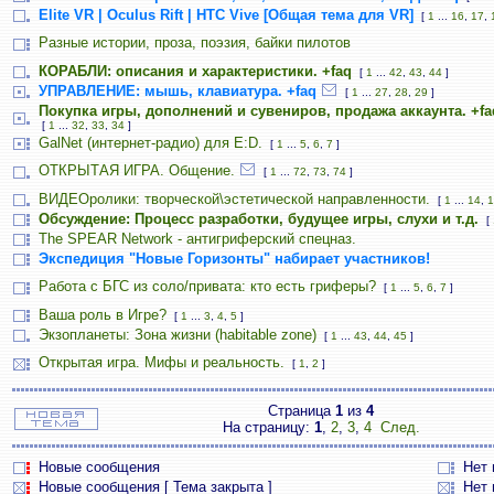
Elite VR | Oculus Rift | HTC Vive [Общая тема для VR]
[
1
...
16
,
17
,
Разные истории, проза, поэзия, байки пилотов
КОРАБЛИ: описания и характеристики. +faq
[
1
...
42
,
43
,
44
]
УПРАВЛЕНИЕ: мышь, клавиатура. +faq
[
1
...
27
,
28
,
29
]
Покупка игры, дополнений и сувениров, продажа аккаунта. +fa
[
1
...
32
,
33
,
34
]
GalNet (интернет-радио) для E:D.
[
1
...
5
,
6
,
7
]
ОТКРЫТАЯ ИГРА. Общение.
[
1
...
72
,
73
,
74
]
ВИДЕОролики: творческой\эстетической направленности.
[
1
...
14
,
1
Обсуждение: Процесс разработки, будущее игры, слухи и т.д.
[
The SPEAR Network - антигриферский спецназ.
Экспедиция "Новые Горизонты" набирает участников!
Работа с БГС из соло/привата: кто есть гриферы?
[
1
...
5
,
6
,
7
]
Ваша роль в Игре?
[
1
...
3
,
4
,
5
]
Экзопланеты: Зона жизни (habitable zone)
[
1
...
43
,
44
,
45
]
Открытая игра. Мифы и реальность.
[
1
,
2
]
Страница
1
из
4
На страницу:
1
,
2
,
3
,
4
След.
Новые сообщения
Нет
Новые сообщения [ Тема закрыта ]
Нет 