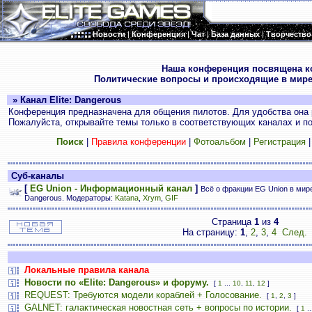
Новости
|
Конференция
|
Чат
|
База данных
|
Творчество
.
Наша конференция посвящена к
Политические вопросы и происходящие в мире
» Канал Elite: Dangerous
Конференция предназначена для общения пилотов. Для удобства она 
Пожалуйста, открывайте темы только в соответствующих каналах и пос
Поиск
|
Правила конференции
|
Фотоальбом
|
Регистрация
Суб-каналы
[
EG Union - Информационный канал
]
Всё о фракции EG Union в мире 
Dangerous. Модераторы:
Katana
,
Xrym
,
GIF
Страница
1
из
4
На страницу:
1
,
2
,
3
,
4
След.
Локальные правила канала
Новости по «Elite: Dangerous» и форуму.
[
1
...
10
,
11
,
12
]
REQUEST: Требуются модели кораблей + Голосование.
[
1
,
2
,
3
]
GALNET: галактическая новостная сеть + вопросы по истории.
[
1
..