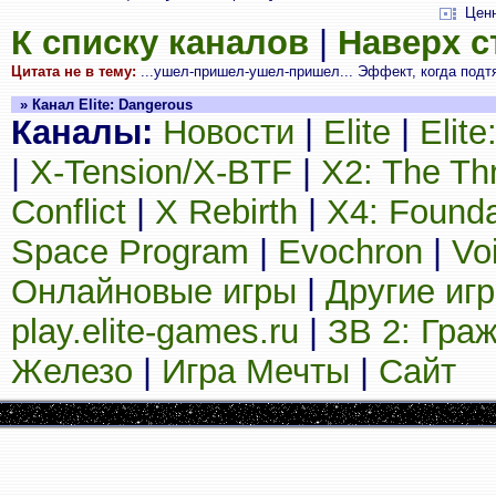
Цен
К списку каналов
|
Наверх 
Цитата не в тему:
...ушел-пришел-ушел-пришел... Эффект, когда подтя
» Канал Elite: Dangerous
Каналы:
Новости
|
Elite
|
Elit
|
X-Tension/X-BTF
|
X2: The Th
Conflict
|
X Rebirth
|
X4: Founda
Space Program
|
Evochron
|
Vo
Онлайновые игры
|
Другие иг
play.elite-games.ru
|
ЗВ 2: Гра
Железо
|
Игра Мечты
|
Сайт