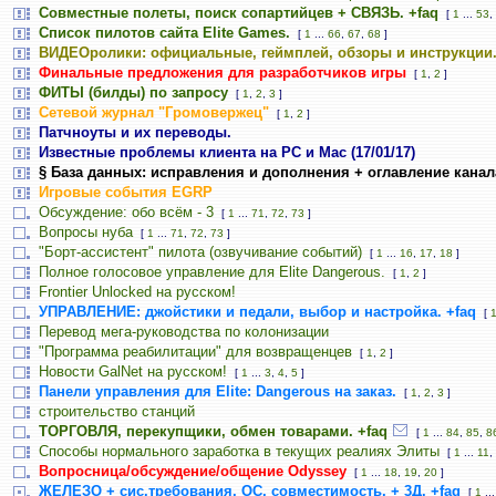
Совместные полеты, поиск сопартийцев + СВЯЗЬ. +faq
[
1
...
53
,
Список пилотов сайта Elite Games.
[
1
...
66
,
67
,
68
]
ВИДЕОролики: официальные, геймплей, обзоры и инструкции
Финальные предложения для разработчиков игры
[
1
,
2
]
ФИТЫ (билды) по запросу
[
1
,
2
,
3
]
Сетевой журнал "Громовержец"
[
1
,
2
]
Патчноуты и их переводы.
Известные проблемы клиента на PC и Mac (17/01/17)
§ База данных: исправления и дополнения + оглавление канал
Игровые события EGRP
Обсуждение: обо всём - 3
[
1
...
71
,
72
,
73
]
Вопросы нуба
[
1
...
71
,
72
,
73
]
"Борт-ассистент" пилота (озвучивание событий)
[
1
...
16
,
17
,
18
]
Полное голосовое управление для Elite Dangerous.
[
1
,
2
]
Frontier Unlocked на русском!
УПРАВЛЕНИЕ: джойстики и педали, выбор и настройка. +faq
[
Перевод мега-руководства по колонизации
"Программа реабилитации" для возвращенцев
[
1
,
2
]
Новости GalNet на русском!
[
1
...
3
,
4
,
5
]
Панели управления для Elite: Dangerous на заказ.
[
1
,
2
,
3
]
строительство станций
ТОРГОВЛЯ, перекупщики, обмен товарами. +faq
[
1
...
84
,
85
,
8
Способы нормального заработка в текущих реалиях Элиты
[
1
...
11
,
Вопросница/обсуждение/общение Odyssey
[
1
...
18
,
19
,
20
]
ЖЕЛЕЗО + сис.требования, ОС, совместимость, + 3Д. +faq
[
1
..